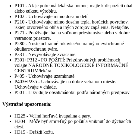
P101 - Ak je potrebná lekárska pomoc, majte k dispozícii obal
alebo etiketu výrobku.
P102 - Uchovávajte mimo dosahu detí.
P210 - Uchovávajte mimo dosahu tepla, horúcich povrchov,
iskier, otvoreného ohňa a iných zdrojov zapálenia. Nefajčite.
P271 - Používajte iba na voľnom priestranstve alebo v dobre
vetranom priestore.
P280 - Noste ochranné rukavice/ochranný odev/ochranné
okuliare/ochranu tváre.
P331 - Nevyvolávajte zvracanie.
P301+P312 - PO POŽITÍ: Pri zdravotných problémoch
volajte NÁRODNÉ TOXIKOLOGICKÉ INFORMAČNÉ
CENTRUM/lekára.
P405 - Uchovávajte uzamknuté.
P403+P235 - Uchovávajte na dobre vetranom mieste.
Uchovávajte v chlade.
P501 - Likvidujte obsah/nádobu podľa národných predpisov
Výstražné upozornenia:
H225 - Veľmi horľavá kvapalina a pary.
H304 - Môže byť smrteľný po požití a vniknutí do dýchacích
ciest.
H315 - Dráždi kožu.