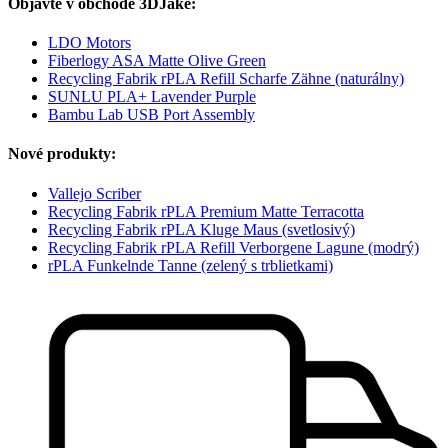
Objavte v obchode 3DJake:
LDO Motors
Fiberlogy ASA Matte Olive Green
Recycling Fabrik rPLA Refill Scharfe Zähne (naturálny)
SUNLU PLA+ Lavender Purple
Bambu Lab USB Port Assembly
Nové produkty:
Vallejo Scriber
Recycling Fabrik rPLA Premium Matte Terracotta
Recycling Fabrik rPLA Kluge Maus (svetlosivý)
Recycling Fabrik rPLA Refill Verborgene Lagune (modrý)
rPLA Funkelnde Tanne (zelený s trblietkami)