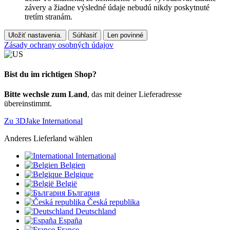
závery a žiadne výsledné údaje nebudú nikdy poskytnuté
tretím stranám.
Uložiť nastavenia.
Súhlasiť
Len povinné
Zásady ochrany osobných údajov
Bist du im richtigen Shop?
Bitte wechsle zum Land
, das mit deiner Lieferadresse
übereinstimmt.
Zu 3DJake International
Anderes Lieferland wählen
International
Belgien
Belgique
België
България
Česká republika
Deutschland
España
France