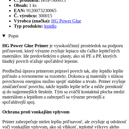
Č. produktu:
HGP-300015
Obsah:
1 ks
EAN:
9120073230065
Č. výrobcu:
300015
Výrobca (značka):
HG Power Glue
Typ produktu:
lepidlo
Popis
HG Power Glue Primer
je vysokoúčinný prostriedok na podporu
priľnavosti, ktorý výrazne zvyšuje lepiacu silu ťažko lepiteľných
materiálov. Ide predovšetkým o plasty, ako sú PE a PP, ktorých
hladký povrch sťažuje spoľahlivé lepenie.
Predbežná úprava primerom pripraví povrch tak, aby lepidlo lepšie
priľnulo a rovnomerne sa rozotrelo. Dokonca aj materiály s nízkou
povrchovou energiou možno spojiť stabilne a trvalo. Primer zvyšuje
zmáčateľnosť povrchu, takže lepidlo lepšie tečie a môže preniknúť
aj do najjemnejších štruktúr. Tým sa zväčší kontaktná plocha medzi
materiálom a lepidlom a zabezpečí sa výrazne pevnejší a
spoľahlivejší spoj.
Ochrana proti vonkajším vplyvom
Primer zabezpečuje nielen lepšiu priľnavosť, ale zvyšuje aj odolnosť
voči vonkajším vplyvom, ako sú vlhkosť, teplotné výkyvy alebo