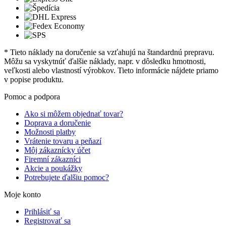
* Tieto náklady na doručenie sa vzťahujú na štandardnú prepravu.
Môžu sa vyskytnúť ďalšie náklady, napr. v dôsledku hmotnosti,
veľkosti alebo vlastností výrobkov. Tieto informácie nájdete priamo
v popise produktu.
Pomoc a podpora
Ako si môžem objednať tovar?
Doprava a doručenie
Možnosti platby
Vrátenie tovaru a peňazí
Môj zákaznícky účet
Firemní zákazníci
Akcie a poukážky
Potrebujete ďalšiu pomoc?
Moje konto
Prihlásiť sa
Registrovať sa