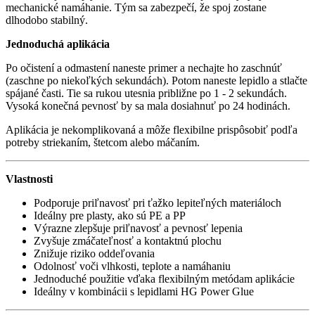
mechanické namáhanie. Tým sa zabezpečí, že spoj zostane
dlhodobo stabilný.
Jednoduchá aplikácia
Po očistení a odmastení naneste primer a nechajte ho zaschnúť
(zaschne po niekoľkých sekundách). Potom naneste lepidlo a stlačte
spájané časti. Tie sa rukou utesnia približne po 1 - 2 sekundách.
Vysoká konečná pevnosť by sa mala dosiahnuť po 24 hodinách.
Aplikácia je nekomplikovaná a môže flexibilne prispôsobiť podľa
potreby striekaním, štetcom alebo máčaním.
Vlastnosti
Podporuje priľnavosť pri ťažko lepiteľných materiáloch
Ideálny pre plasty, ako sú PE a PP
Výrazne zlepšuje priľnavosť a pevnosť lepenia
Zvyšuje zmáčateľnosť a kontaktnú plochu
Znižuje riziko oddeľovania
Odolnosť voči vlhkosti, teplote a namáhaniu
Jednoduché použitie vďaka flexibilným metódam aplikácie
Ideálny v kombinácii s lepidlami HG Power Glue