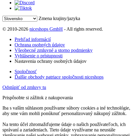
Zmena krajiny/jazyka
© 2010-2026
niceshops GmbH
- All rights reserved.
Prehľad informácií
Ochrana osobných údajov
Všeobecné zmluvné a storno podmienky
Vyhlásenie o prístupnosti
Nastavenia ochrany osobných údajov
Spoločnosť
Ďalšie obchody patriace spoločnosti niceshops
Odstúpiť od zmluvy tu
Prispôsobte si zážitok z nakupovania
Iba s vaším súhlasom používame súbory cookies a iné technológie,
aby sme vám mohli ponúknuť personalizovaný nákupný zážitok.
Na tento účel zhromažďujeme údaje o našich používateľoch, ich
správaní a zariadeniach. Tieto údaje využívame na neustále
zlepšovanie našej webovej stránky, zobrazovanie personalizovanej