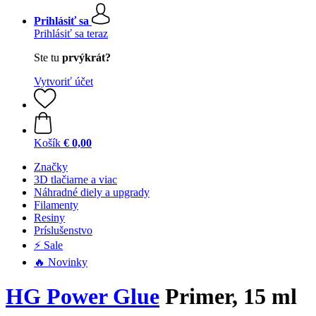
Prihlásiť sa
Prihlásiť sa teraz
Ste tu
prvýkrát?
Vytvoriť účet
Košík
€ 0,00
Značky
3D tlačiarne a viac
Náhradné diely a upgrady
Filamenty
Resiny
Príslušenstvo
⚡ Sale
🔥 Novinky
HG Power Glue
Primer, 15 ml