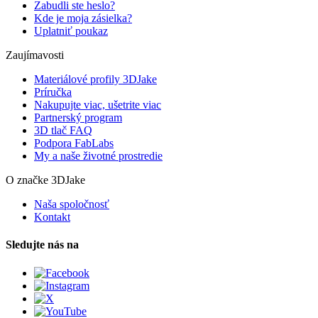
Zabudli ste heslo?
Kde je moja zásielka?
Uplatniť poukaz
Zaujímavosti
Materiálové profily 3DJake
Príručka
Nakupujte viac, ušetrite viac
Partnerský program
3D tlač FAQ
Podpora FabLabs
My a naše životné prostredie
O značke 3DJake
Naša spoločnosť
Kontakt
Sledujte nás na