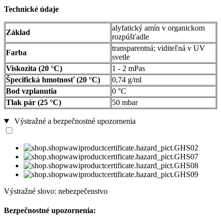
Technické údaje
alyfatický amín v organickom
Základ
rozpúšťadle
transparentná; viditeľná v UV
Farba
svetle
Viskozita (20 °C)
1 - 2 mPas
Špecifická hmotnosť (20 °C)
0,74 g/ml
Bod vzplanutia
0 °C
Tlak pár (25 °C)
50 mbar
Výstražné a bezpečnostné upozornenia
Výstražné slovo: nebezpečenstvo
Bezpečnostné upozornenia: