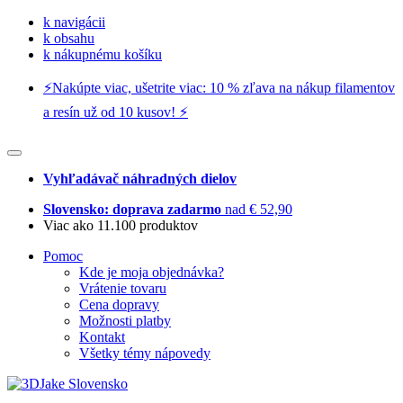
k navigácii
k obsahu
k nákupnému košíku
⚡️Nakúpte viac, ušetrite viac: 10 % zľava na nákup filamentov
a resín už od 10 kusov! ⚡️
Vyhľadávač náhradných dielov
Slovensko: doprava zadarmo
nad € 52,90
Viac ako 11.100 produktov
Pomoc
Kde je moja objednávka?
Vrátenie tovaru
Cena dopravy
Možnosti platby
Kontakt
Všetky témy nápovedy