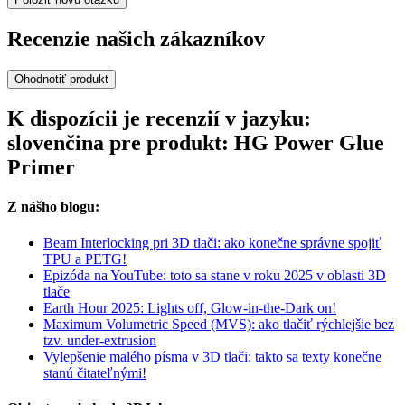
Recenzie našich zákazníkov
Ohodnotiť produkt
K dispozícii je recenzií v jazyku:
slovenčina pre produkt: HG Power Glue
Primer
Z nášho blogu:
Beam Interlocking pri 3D tlači: ako konečne správne spojiť
TPU a PETG!
Epizóda na YouTube: toto sa stane v roku 2025 v oblasti 3D
tlače
Earth Hour 2025: Lights off, Glow-in-the-Dark on!
Maximum Volumetric Speed (MVS): ako tlačiť rýchlejšie bez
tzv. under-extrusion
Vylepšenie malého písma v 3D tlači: takto sa texty konečne
stanú čitateľnými!