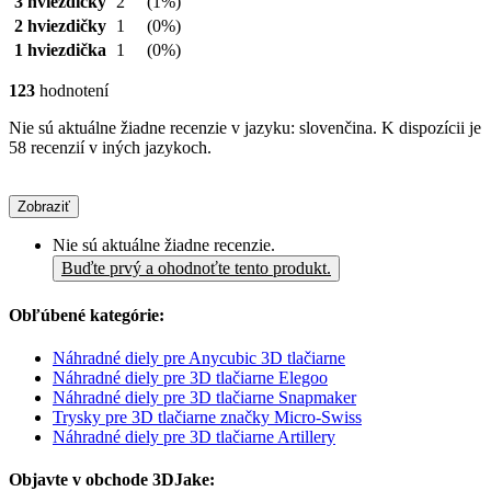
3 hviezdičky
2
(1%)
2 hviezdičky
1
(0%)
1 hviezdička
1
(0%)
123
hodnotení
Nie sú aktuálne žiadne recenzie v jazyku: slovenčina. K dispozícii je
58 recenzií v iných jazykoch.
Zobraziť
Nie sú aktuálne žiadne recenzie.
Buďte prvý a ohodnoťte tento produkt.
Obľúbené kategórie:
Náhradné diely pre Anycubic 3D tlačiarne
Náhradné diely pre 3D tlačiarne Elegoo
Náhradné diely pre 3D tlačiarne Snapmaker
Trysky pre 3D tlačiarne značky Micro-Swiss
Náhradné diely pre 3D tlačiarne Artillery
Objavte v obchode 3DJake: