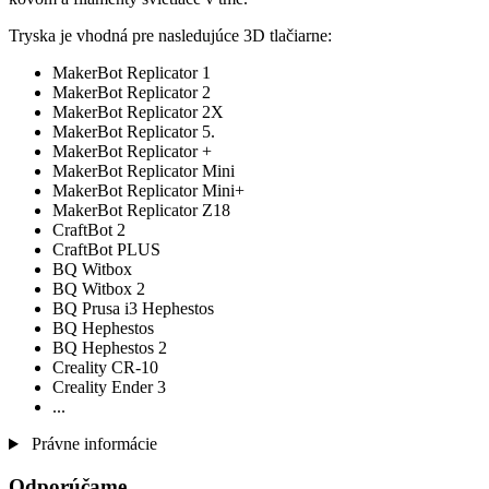
Tryska je vhodná pre nasledujúce 3D tlačiarne:
MakerBot Replicator 1
MakerBot Replicator 2
MakerBot Replicator 2X
MakerBot Replicator 5.
MakerBot Replicator +
MakerBot Replicator Mini
MakerBot Replicator Mini+
MakerBot Replicator Z18
CraftBot 2
CraftBot PLUS
BQ Witbox
BQ Witbox 2
BQ Prusa i3 Hephestos
BQ Hephestos
BQ Hephestos 2
Creality CR-10
Creality Ender 3
...
Právne informácie
Odporúčame