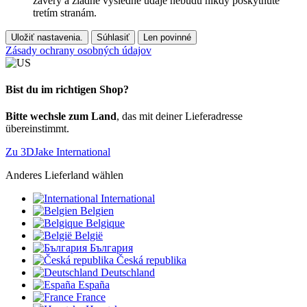
závery a žiadne výsledné údaje nebudú nikdy poskytnuté
tretím stranám.
Uložiť nastavenia.
Súhlasiť
Len povinné
Zásady ochrany osobných údajov
Bist du im richtigen Shop?
Bitte wechsle zum Land
, das mit deiner Lieferadresse
übereinstimmt.
Zu 3DJake International
Anderes Lieferland wählen
International
Belgien
Belgique
België
България
Česká republika
Deutschland
España
France