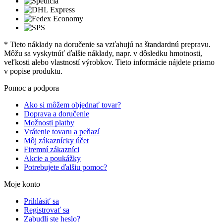
* Tieto náklady na doručenie sa vzťahujú na štandardnú prepravu.
Môžu sa vyskytnúť ďalšie náklady, napr. v dôsledku hmotnosti,
veľkosti alebo vlastností výrobkov. Tieto informácie nájdete priamo
v popise produktu.
Pomoc a podpora
Ako si môžem objednať tovar?
Doprava a doručenie
Možnosti platby
Vrátenie tovaru a peňazí
Môj zákaznícky účet
Firemní zákazníci
Akcie a poukážky
Potrebujete ďalšiu pomoc?
Moje konto
Prihlásiť sa
Registrovať sa
Zabudli ste heslo?