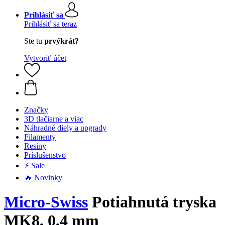
Prihlásiť sa
Prihlásiť sa teraz
Ste tu
prvýkrát?
Vytvoriť účet
Značky
3D tlačiarne a viac
Náhradné diely a upgrady
Filamenty
Resiny
Príslušenstvo
⚡ Sale
🔥 Novinky
Micro-Swiss
Potiahnutá tryska
MK8, 0,4 mm