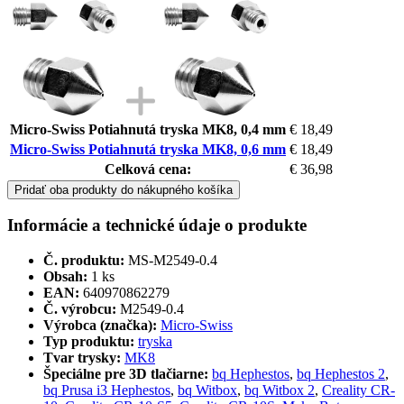
Micro-Swiss Potiahnutá tryska MK8, 0,4 mm
€ 18,49
Micro-Swiss Potiahnutá tryska MK8, 0,6 mm
€ 18,49
Celková cena:
€ 36,98
Pridať oba produkty do nákupného košíka
Informácie a technické údaje o produkte
Č. produktu:
MS-M2549-0.4
Obsah:
1 ks
EAN:
640970862279
Č. výrobcu:
M2549-0.4
Výrobca (značka):
Micro-Swiss
Typ produktu:
tryska
Tvar trysky:
MK8
Špeciálne pre 3D tlačiarne:
bq Hephestos
,
bq Hephestos 2
,
bq Prusa i3 Hephestos
,
bq Witbox
,
bq Witbox 2
,
Creality CR-