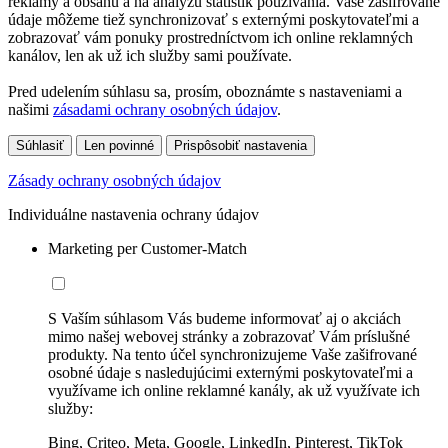
reklamy a obsahu a na analýzu štatistík používania. Vaše zašifrované
údaje môžeme tiež synchronizovať s externými poskytovateľmi a
zobrazovať vám ponuky prostredníctvom ich online reklamných
kanálov, len ak už ich služby sami používate.
Pred udelením súhlasu sa, prosím, oboznámte s nastaveniami a
našimi
zásadami ochrany osobných údajov
.
Súhlasiť
Len povinné
Prispôsobiť nastavenia
Zásady ochrany osobných údajov
Individuálne nastavenia ochrany údajov
Marketing per Customer-Match
S Vaším súhlasom Vás budeme informovať aj o akciách
mimo našej webovej stránky a zobrazovať Vám príslušné
produkty. Na tento účel synchronizujeme Vaše zašifrované
osobné údaje s nasledujúcimi externými poskytovateľmi a
využívame ich online reklamné kanály, ak už využívate ich
služby:
Bing, Criteo, Meta, Google, LinkedIn, Pinterest, TikTok