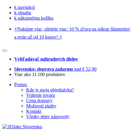
k navigácii
k obsahu
k nákupnému košíku
⚡️Nakúpte viac, ušetrite viac: 10 % zľava na nákup filamentov
a resín už od 10 kusov! ⚡️
Vyhľadávač náhradných dielov
Slovensko: doprava zadarmo
nad € 52,90
Viac ako 11.100 produktov
Pomoc
Kde je moja objednávka?
Vrátenie tovaru
Cena dopravy
Možnosti platby
Kontakt
Všetky témy nápovedy