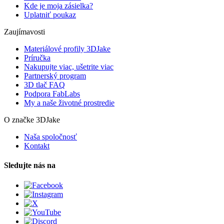
Kde je moja zásielka?
Uplatniť poukaz
Zaujímavosti
Materiálové profily 3DJake
Príručka
Nakupujte viac, ušetrite viac
Partnerský program
3D tlač FAQ
Podpora FabLabs
My a naše životné prostredie
O značke 3DJake
Naša spoločnosť
Kontakt
Sledujte nás na