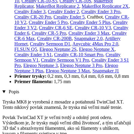
10
,
Creality CR-10-S5
,
Creality CR-10S
,
MakerBot
Replicator
,
MakerBot Replicator 2
,
MakerBot Replicator 2X
,
Creality Ender 3
,
Creality Ender 2
,
Creality Ender 3 Pro
,
Creality CR-20 Pro
,
Creality Ender 5
, Craftbot,
Creality CR-
10 V2
,
Creality Ender 5 Pro
,
Creality Ender 5 Plus
,
Creality
Ender 3 V2
,
Creality CR-6 SE
,
Creality CR-10 V3
,
Creality
Ender 6
,
Creality CR-5 Pro
,
Creality Ender 3 Max
,
Creality
CR-6 Max
,
Creality CR-200B
,
Snapmaker 2.0
,
Artillery
Hornet
,
Creality Sermoon D1
,
Anycubic 4Max Pro 2.0
,
FLSUN Q5
,
Elegoo Neptune 2S
,
Elegoo Neptune X
,
Creality Ender 3 S1
,
Creality CR-10 Smart Pro
,
Creality
Sermoon V1
,
Creality Sermoon V1 Pro
,
Creality Ender 3 S1
Pro
,
Elegoo Neptune 3
,
Elegoo Neptune 3 Pro
,
Elegoo
Neptune 3 Plus
,
Elegoo Neptune 3 Max
,
Snapmaker J1
Priemer trysky:
0,2 mm, 0,3 mm, 0,4 mm, 0,6 mm, 0,8 mm
Priemer filamentu:
1,75 mm
Popis
Tryska MK8 je vyrobená z mosadze a potiahnutá TwinClad XT.
Tento niklový povlak znamená, že tryska má veľmi malé trenie.
Povlak TwinClad XT je veľmi tvrdý a odolný proti oderu.
Výsledkom je, že trysky majú veľmi dlhú životnosť, a tým uľahčujú
3D tlač s abrazívnymi filamentmi, ako sú filamenty s uhlíkom,
kovom a filamenty svietiace v tme.