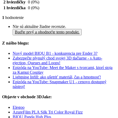
2 hviezdičky
0
(0%)
1 hviezdička
0
(0%)
1
hodnotenie
Nie sú aktuálne žiadne recenzie.
Buďte prvý a ohodnoťte tento produkt.
Z nášho blogu:
Nový model BIQU B1 - konkurencia pre Ender 3?
Zabezpečte plynulý chod svojej 3D tlačiarne - s Auto-
ejection, Queues and Loops!
Epizóda na YouTube: Meet the Maker s tvorcami, ktorí stoja
za Kamui Cosplay
Lightning Infill: ako ušetriť materiál, čas a hmotnosť!
Epizóda na YouTube: Snapmaker U1 - cenovo dostupný
nástroj!
Objavte v obchode 3DJake:
Elegoo
AzureFilm PLA Silk Tri Color Royal Fizz
BIQU Panda Hub Plus