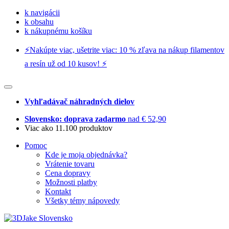
k navigácii
k obsahu
k nákupnému košíku
⚡️Nakúpte viac, ušetrite viac: 10 % zľava na nákup filamentov
a resín už od 10 kusov! ⚡️
Vyhľadávač náhradných dielov
Slovensko: doprava zadarmo
nad € 52,90
Viac ako 11.100 produktov
Pomoc
Kde je moja objednávka?
Vrátenie tovaru
Cena dopravy
Možnosti platby
Kontakt
Všetky témy nápovedy