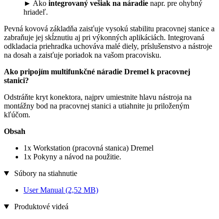
► Ako
integrovaný vešiak na náradie
napr. pre ohybný
hriadeľ.
Pevná kovová základňa zaisťuje vysokú stabilitu pracovnej stanice a
zabraňuje jej skĺznutiu aj pri výkonných aplikáciách. Integrovaná
odkladacia priehradka uchováva malé diely, príslušenstvo a nástroje
na dosah a zaisťuje poriadok na vašom pracovisku.
Ako pripojím multifunkčné náradie Dremel k pracovnej
stanici?
Odstráňte kryt konektora, najprv umiestnite hlavu nástroja na
montážny bod na pracovnej stanici a utiahnite ju priloženým
kľúčom.
Obsah
1x Workstation (pracovná stanica) Dremel
1x Pokyny a návod na použitie.
Súbory na stiahnutie
User Manual
(2,52 MB)
Produktové videá