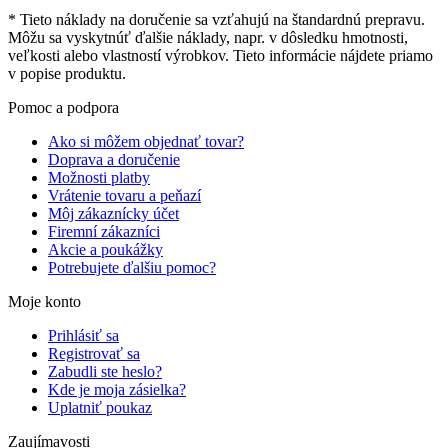
* Tieto náklady na doručenie sa vzťahujú na štandardnú prepravu.
Môžu sa vyskytnúť ďalšie náklady, napr. v dôsledku hmotnosti,
veľkosti alebo vlastností výrobkov. Tieto informácie nájdete priamo
v popise produktu.
Pomoc a podpora
Ako si môžem objednať tovar?
Doprava a doručenie
Možnosti platby
Vrátenie tovaru a peňazí
Môj zákaznícky účet
Firemní zákazníci
Akcie a poukážky
Potrebujete ďalšiu pomoc?
Moje konto
Prihlásiť sa
Registrovať sa
Zabudli ste heslo?
Kde je moja zásielka?
Uplatniť poukaz
Zaujímavosti