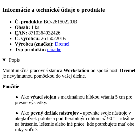
Informácie a technické údaje o produkte
Č. produktu:
BO-26150220JB
Obsah:
1 ks
EAN:
8710364032426
Č. výrobcu:
26150220JB
Výrobca (značka):
Dremel
Typ produktu:
náradie
Popis
Multifunkčná pracovná stanica
Workstation
od spoločnosti
Dremel
je nevyhnutnou pomôckou do vašej dielne.
Použitie
► Ako
vŕtací stojan
s maximálnou hĺbkou vŕtania 5 cm pre
presne výsledky.
► Ako
pevný držiak nástrojov
- upevnite svoje nástroje v
akejkoľvek polohe a pod flexibilným uhlom až 90 ° – ideálne
na brúsenie, leštenie alebo iné práce, kde potrebujete mať obe
ruky voľné.