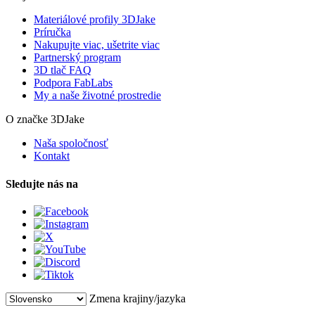
Materiálové profily 3DJake
Príručka
Nakupujte viac, ušetrite viac
Partnerský program
3D tlač FAQ
Podpora FabLabs
My a naše životné prostredie
O značke 3DJake
Naša spoločnosť
Kontakt
Sledujte nás na
Zmena krajiny/jazyka