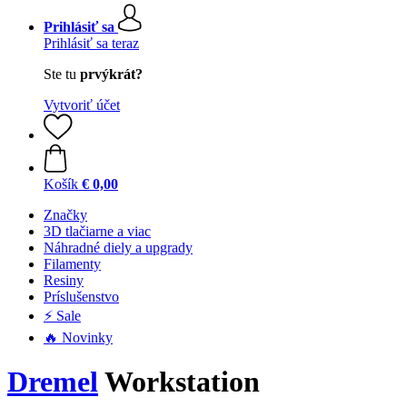
Prihlásiť sa
Prihlásiť sa teraz
Ste tu
prvýkrát?
Vytvoriť účet
Košík
€ 0,00
Značky
3D tlačiarne a viac
Náhradné diely a upgrady
Filamenty
Resiny
Príslušenstvo
⚡ Sale
🔥 Novinky
Dremel
Workstation