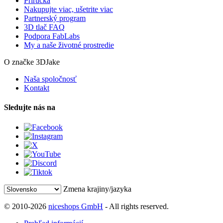
Príručka
Nakupujte viac, ušetrite viac
Partnerský program
3D tlač FAQ
Podpora FabLabs
My a naše životné prostredie
O značke 3DJake
Naša spoločnosť
Kontakt
Sledujte nás na
Zmena krajiny/jazyka
© 2010-2026
niceshops GmbH
- All rights reserved.