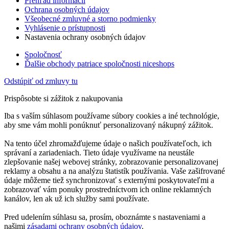
Prehľad informácií
Ochrana osobných údajov
Všeobecné zmluvné a storno podmienky
Vyhlásenie o prístupnosti
Nastavenia ochrany osobných údajov
Spoločnosť
Ďalšie obchody patriace spoločnosti niceshops
Odstúpiť od zmluvy tu
Prispôsobte si zážitok z nakupovania
Iba s vaším súhlasom používame súbory cookies a iné technológie,
aby sme vám mohli ponúknuť personalizovaný nákupný zážitok.
Na tento účel zhromažďujeme údaje o našich používateľoch, ich
správaní a zariadeniach. Tieto údaje využívame na neustále
zlepšovanie našej webovej stránky, zobrazovanie personalizovanej
reklamy a obsahu a na analýzu štatistík používania. Vaše zašifrované
údaje môžeme tiež synchronizovať s externými poskytovateľmi a
zobrazovať vám ponuky prostredníctvom ich online reklamných
kanálov, len ak už ich služby sami používate.
Pred udelením súhlasu sa, prosím, oboznámte s nastaveniami a
našimi
zásadami ochrany osobných údajov
.