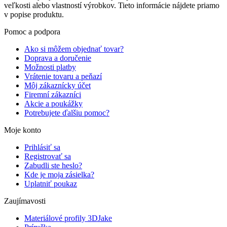
veľkosti alebo vlastností výrobkov. Tieto informácie nájdete priamo
v popise produktu.
Pomoc a podpora
Ako si môžem objednať tovar?
Doprava a doručenie
Možnosti platby
Vrátenie tovaru a peňazí
Môj zákaznícky účet
Firemní zákazníci
Akcie a poukážky
Potrebujete ďalšiu pomoc?
Moje konto
Prihlásiť sa
Registrovať sa
Zabudli ste heslo?
Kde je moja zásielka?
Uplatniť poukaz
Zaujímavosti
Materiálové profily 3DJake