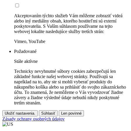
Akceptovaním týchto služieb Vám môžeme zobraziť videá
alebo iný mediálny obsah, ktorého hostiteľmi sú externí
poskytovatelia. S Vaším súhlasom používame na tejto
webovej lokalite nasledujúce služby tretích strán:
Vimeo, YouTube
Požadované
Stále aktívne
Technicky nevyhnutné súbory cookies zabezpečujú len
základné funkcie našej webovej stránky. Používajú sa
napríklad na to, aby ste si mohli vyberať produkty do
nákupného košíka alebo sa prihlásiť do svojho zákazníckeho
účtu. To znamená, že nemôžeme o Vás vyvodzovať žiadne
závery a žiadne výsledné údaje nebudú nikdy poskytnuté
tretím stranám.
Uložiť nastavenia.
Súhlasiť
Len povinné
Zásady ochrany osobných údajov