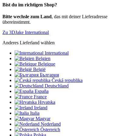
Bist du im richtigen Shop?
Bitte wechsle zum Land
, das mit deiner Lieferadresse
übereinstimmt.
Zu 3DJake International
Anderes Lieferland wählen
International
Belgien
Belgique
België
България
Česká republika
Deutschland
España
France
Hrvatska
Ireland
Italia
Magyar
Nederland
Österreich
Polska