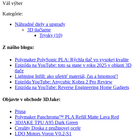
Váš výber
Kategórie:
Náhradné diely a upgrady
3D tlačiarne
Trysky (10)
Z nášho blogu:
Polymaker PolySonic PLA: Rýchla tlač vo vysokej kvalite
Epizóda na YouTube: toto sa stane v roku 2025 v oblasti 3D
tlače
Lightning Infill: ako ušetriť materiál, čas a hmotnosť!
Epizóda YouTube: Anycubic Kobra 2 Pro Review
Epizóda na YouTube: Reverse Engineering Home Gadgets
Objavte v obchode 3DJake:
Prusa
Polymaker Panchroma™ PLA Refill Matte Lava Red
3DJAKE TPU A95 Dark Green
Creality Doska z pružinovej ocele
LDO Motors Voron V0.2-S1