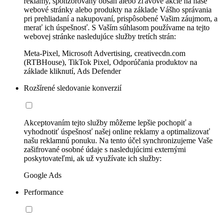
reklamy, sponzorovaný obsah alebo zľavové akcie na naše
webové stránky alebo produkty na základe Vášho správania
pri prehliadaní a nakupovaní, prispôsobené Vašim záujmom, a
merať ich úspešnosť. S Vaším súhlasom používame na tejto
webovej stránke nasledujúce služby tretích strán:
Meta-Pixel, Microsoft Advertising, creativecdn.com
(RTBHouse), TikTok Pixel, Odporúčania produktov na
základe kliknutí, Ads Defender
Rozšírené sledovanie konverzií
Akceptovaním tejto služby môžeme lepšie pochopiť a
vyhodnotiť úspešnosť našej online reklamy a optimalizovať
našu reklamnú ponuku. Na tento účel synchronizujeme Vaše
zašifrované osobné údaje s nasledujúcimi externými
poskytovateľmi, ak už využívate ich služby:
Google Ads
Performance