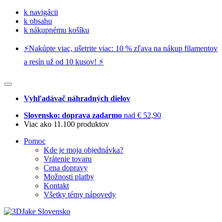
k navigácii
k obsahu
k nákupnému košíku
⚡️Nakúpte viac, ušetrite viac: 10 % zľava na nákup filamentov
a resín už od 10 kusov! ⚡️
Vyhľadávač náhradných dielov
Slovensko: doprava zadarmo
nad € 52,90
Viac ako 11.100 produktov
Pomoc
Kde je moja objednávka?
Vrátenie tovaru
Cena dopravy
Možnosti platby
Kontakt
Všetky témy nápovedy