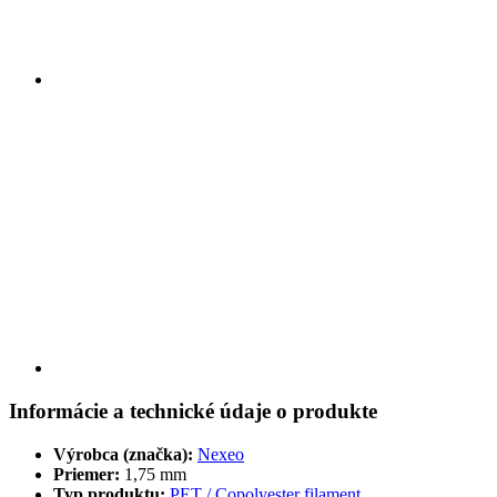
Informácie a technické údaje o produkte
Výrobca (značka):
Nexeo
Priemer:
1,75 mm
Typ produktu:
PET / Copolyester filament