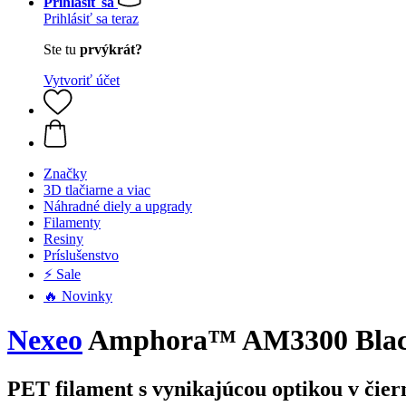
Prihlásiť sa
Prihlásiť sa teraz
Ste tu
prvýkrát?
Vytvoriť účet
Značky
3D tlačiarne a viac
Náhradné diely a upgrady
Filamenty
Resiny
Príslušenstvo
⚡ Sale
🔥 Novinky
Nexeo
Amphora™ AM3300 Bla
PET filament s vynikajúcou optikou v čier