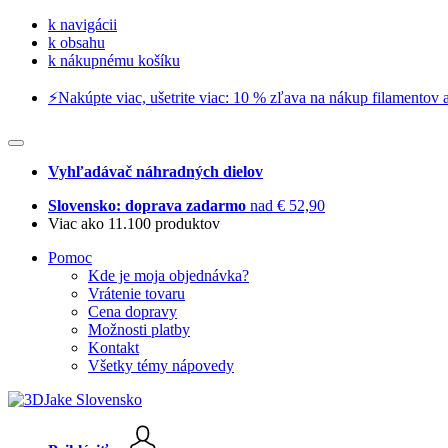
k navigácii
k obsahu
k nákupnému košíku
⚡️Nakúpte viac, ušetrite viac: 10 % zľava na nákup filamentov a
Vyhľadávač náhradných dielov
Slovensko: doprava zadarmo
nad € 52,90
Viac ako 11.100 produktov
Pomoc
Kde je moja objednávka?
Vrátenie tovaru
Cena dopravy
Možnosti platby
Kontakt
Všetky témy nápovedy