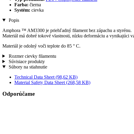
Farba:
čierna
Systém:
cievka
Popis
Amphora ™ AM3300 je priehľadný filament bez zápachu a styrénu.
Materiál má dobré tokové vlastnosti, nízku deformáciu a vynikajúci v
Materiál je odolný voči teplote do 85 ° C.
Rozmer cievky filamentu
Súvisiace produkty
Súbory na stiahnutie
Technical Data Sheet
(98,62 KB)
Material Safety Data Sheet
(268,58 KB)
Odporúčame