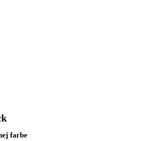
ck
nej farbe