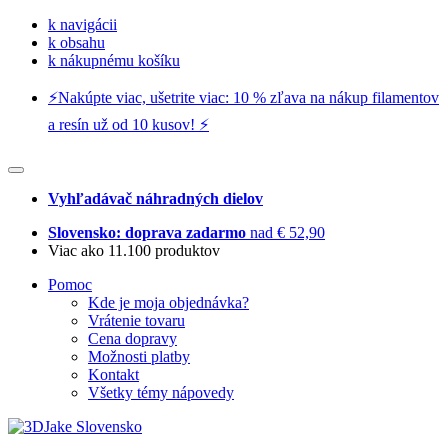
k navigácii
k obsahu
k nákupnému košíku
⚡️Nakúpte viac, ušetrite viac: 10 % zľava na nákup filamentov
a resín už od 10 kusov! ⚡️
Vyhľadávač náhradných dielov
Slovensko: doprava zadarmo
nad € 52,90
Viac ako 11.100 produktov
Pomoc
Kde je moja objednávka?
Vrátenie tovaru
Cena dopravy
Možnosti platby
Kontakt
Všetky témy nápovedy