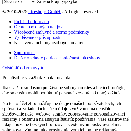
Zmena krajiny/jazyka
© 2010-2026
niceshops GmbH
- All rights reserved.
Prehľad informácií
Ochrana osobných údajov
Všeobecné zmluvné a storno podmienky
Vyhlásenie o prístupnosti
Nastavenia ochrany osobných údajov
Spoločnosť
Ďalšie obchody patriace spoločnosti niceshops
Odstúpiť od zmluvy tu
Prispôsobte si zážitok z nakupovania
Iba s vaším súhlasom používame súbory cookies a iné technológie,
aby sme vám mohli ponúknuť personalizovaný nákupný zážitok.
Na tento účel zhromažďujeme údaje o našich používateľoch, ich
správaní a zariadeniach. Tieto údaje využívame na neustále
zlepšovanie našej webovej stránky, zobrazovanie personalizovanej
reklamy a obsahu a na analýzu štatistík používania. Vaše zašifrované
údaje môžeme tiež synchronizovať s externými poskytovateľmi a
zobrazovať vám ponuky prostredníctvom ich online reklamných