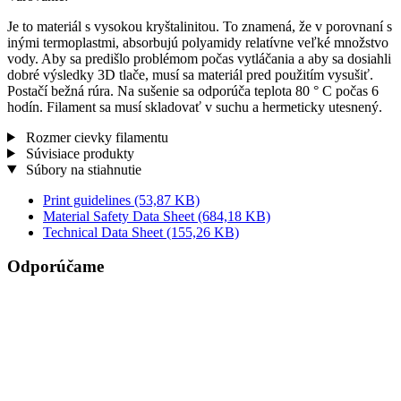
Je to materiál s vysokou kryštalinitou. To znamená, že v porovnaní s
inými termoplastmi, absorbujú polyamidy relatívne veľké množstvo
vody. Aby sa predišlo problémom počas vytláčania a aby sa dosiahli
dobré výsledky 3D tlače, musí sa materiál pred použitím vysušiť.
Postačí bežná rúra. Na sušenie sa odporúča teplota 80 ° C počas 6
hodín. Filament sa musí skladovať v suchu a hermeticky utesnený.
Rozmer cievky filamentu
Súvisiace produkty
Súbory na stiahnutie
Print guidelines
(53,87 KB)
Material Safety Data Sheet
(684,18 KB)
Technical Data Sheet
(155,26 KB)
Odporúčame