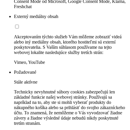
Consent Mode od Microsoft, Google Consent Mode, Klarna,
Freshchat
Externý mediálny obsah
Akceptovaním týchto služieb Vám môžeme zobraziť videá
alebo iný mediálny obsah, ktorého hostiteľmi sú externí
poskytovatelia. S Vaším súhlasom používame na tejto
webovej lokalite nasledujúce služby tretích strán:
Vimeo, YouTube
Požadované
Stále aktívne
Technicky nevyhnutné súbory cookies zabezpečujú len
základné funkcie našej webovej stránky. Používajú sa
napríklad na to, aby ste si mohli vyberať produkty do
nákupného košíka alebo sa prihlásiť do svojho zákazníckeho
účtu. To znamená, že nemôžeme o Vás vyvodzovať žiadne
závery a žiadne výsledné údaje nebudú nikdy poskytnuté
tretím stranám.