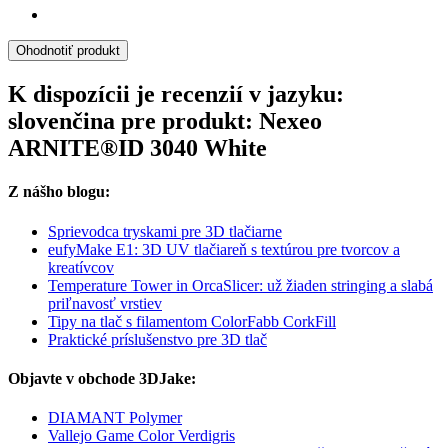
Ohodnotiť produkt
K dispozícii je recenzií v jazyku:
slovenčina pre produkt: Nexeo
ARNITE®ID 3040 White
Z nášho blogu:
Sprievodca tryskami pre 3D tlačiarne
eufyMake E1: 3D UV tlačiareň s textúrou pre tvorcov a
kreatívcov
Temperature Tower in OrcaSlicer: už žiaden stringing a slabá
priľnavosť vrstiev
Tipy na tlač s filamentom ColorFabb CorkFill
Praktické príslušenstvo pre 3D tlač
Objavte v obchode 3DJake:
DIAMANT Polymer
Vallejo Game Color Verdigris