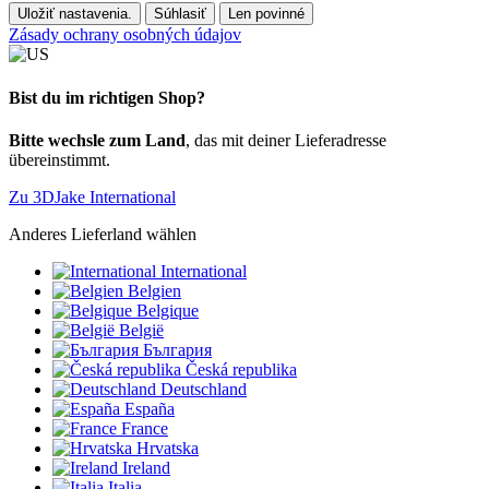
Uložiť nastavenia.
Súhlasiť
Len povinné
Zásady ochrany osobných údajov
Bist du im richtigen Shop?
Bitte wechsle zum Land
, das mit deiner Lieferadresse
übereinstimmt.
Zu 3DJake International
Anderes Lieferland wählen
International
Belgien
Belgique
België
България
Česká republika
Deutschland
España
France
Hrvatska
Ireland
Italia