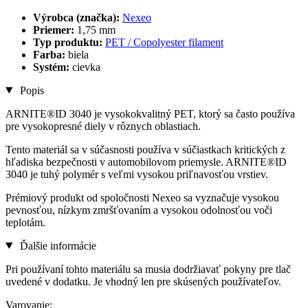
Výrobca (značka):
Nexeo
Priemer:
1,75 mm
Typ produktu:
PET / Copolyester filament
Farba:
biela
Systém:
cievka
Popis
ARNITE®ID 3040 je vysokokvalitný PET, ktorý sa často používa
pre vysokopresné diely v rôznych oblastiach.
Tento materiál sa v súčasnosti používa v súčiastkach kritických z
hľadiska bezpečnosti v automobilovom priemysle. ARNITE®ID
3040 je tuhý polymér s veľmi vysokou priľnavosťou vrstiev.
Prémiový produkt od spoločnosti Nexeo sa vyznačuje vysokou
pevnosťou, nízkym zmršťovaním a vysokou odolnosťou voči
teplotám.
Ďalšie informácie
Pri používaní tohto materiálu sa musia dodržiavať pokyny pre tlač
uvedené v dodatku. Je vhodný len pre skúsených používateľov.
Varovanie: