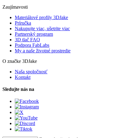
Zaujímavosti
Materiálové profily 3DJake
Príručka
Nakupujte viac, ušetrite viac
Partnerský program
3D tlač FAQ
Podpora FabLabs
My a naše životné prostredie
O značke 3DJake
Naša spoločnosť
Kontakt
Sledujte nás na