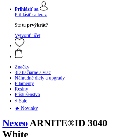
Prihlásiť sa
Prihlásiť sa teraz
Ste tu
prvýkrát?
Vytvoriť účet
Značky
3D tlačiarne a viac
Náhradné diely a upgrady
Filamenty
Resiny
Príslušenstvo
⚡ Sale
🔥 Novinky
Nexeo
ARNITE®ID 3040
White