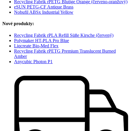
Recycling Fabrik rPETG Blutige Orange (červeno-oranžový)
eSUN PETG-CF Antique Brass
Nobufil ABSx Industrial Yellow
Nové produkty:
Recycling Fabrik rPLA Refill Süße Kirsche (červený)
Polymaker HT-PLA Pro Blue
Liqcreate Bio-Med Flex
Recycling Fabrik rPETG Premium Translucent Burned
Amber
Anycubic Photon P1