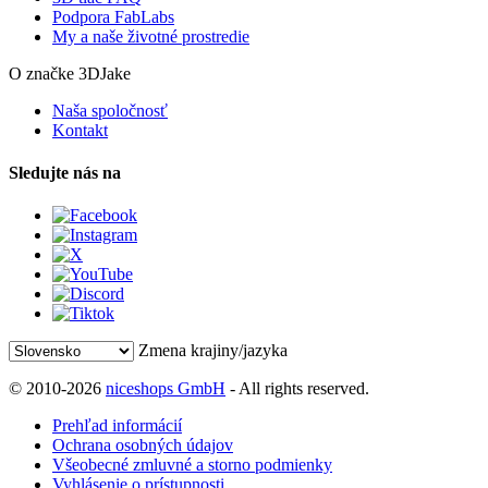
Podpora FabLabs
My a naše životné prostredie
O značke 3DJake
Naša spoločnosť
Kontakt
Sledujte nás na
Zmena krajiny/jazyka
© 2010-2026
niceshops GmbH
- All rights reserved.
Prehľad informácií
Ochrana osobných údajov
Všeobecné zmluvné a storno podmienky
Vyhlásenie o prístupnosti