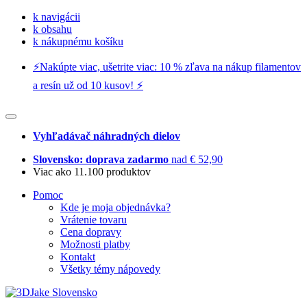
k navigácii
k obsahu
k nákupnému košíku
⚡️Nakúpte viac, ušetrite viac: 10 % zľava na nákup filamentov
a resín už od 10 kusov! ⚡️
Vyhľadávač náhradných dielov
Slovensko: doprava zadarmo
nad € 52,90
Viac ako 11.100 produktov
Pomoc
Kde je moja objednávka?
Vrátenie tovaru
Cena dopravy
Možnosti platby
Kontakt
Všetky témy nápovedy