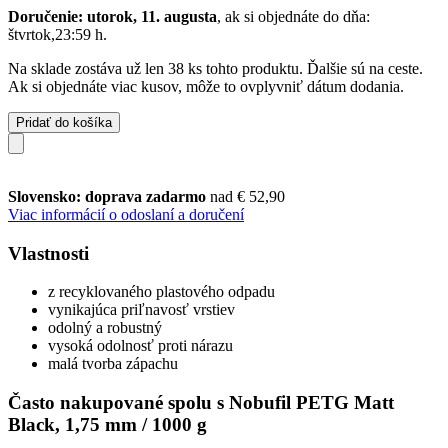
Doručenie: utorok, 11. augusta
, ak si objednáte do dňa:
štvrtok,23:59 h
.
Na sklade zostáva už len 38 ks tohto produktu. Ďalšie sú na ceste.
Ak si objednáte viac kusov, môže to ovplyvniť dátum dodania.
Pridať do košíka
Slovensko: doprava zadarmo
nad € 52,90
Viac informácií o odoslaní a doručení
Vlastnosti
z recyklovaného plastového odpadu
vynikajúca priľnavosť vrstiev
odolný a robustný
vysoká odolnosť proti nárazu
malá tvorba zápachu
Často nakupované spolu s Nobufil PETG Matt
Black, 1,75 mm / 1000 g