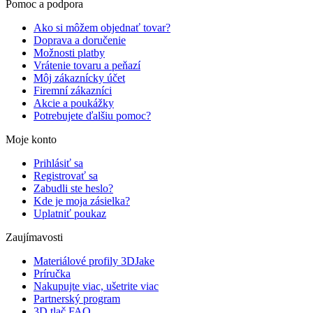
Pomoc a podpora
Ako si môžem objednať tovar?
Doprava a doručenie
Možnosti platby
Vrátenie tovaru a peňazí
Môj zákaznícky účet
Firemní zákazníci
Akcie a poukážky
Potrebujete ďalšiu pomoc?
Moje konto
Prihlásiť sa
Registrovať sa
Zabudli ste heslo?
Kde je moja zásielka?
Uplatniť poukaz
Zaujímavosti
Materiálové profily 3DJake
Príručka
Nakupujte viac, ušetrite viac
Partnerský program
3D tlač FAQ