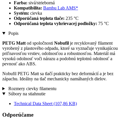
Farba:
sivá/strieborná
Kompatibilita:
Bambu Lab AMS*
Systém:
cievka
Odporúčaná teplota tlače:
235 °C
Odporúčaná teplota vyhrievacej podložky:
75 °C
Popis
PETG Matt
od spoločnosti
Nobufil
je recyklovaný filament
vyrobený z plastového odpadu, ktoré sa vyznačuje vynikajúcou
priľnavosťou vrstiev, odolnosťou a robustnosťou. Materiál má
vysokú odolnosť voči nárazu a podobnú teplotnú odolnosť a
pevnosť ako ABS.
Nobufil PETG Matt sa tlačí prakticky bez deformácií a je bez
zápachu. Ideálny na tlač mechanicky namáhaných dielov.
Rozmery cievky filamentu
Súbory na stiahnutie
Technical Data Sheet
(107,86 KB)
Odporúčame