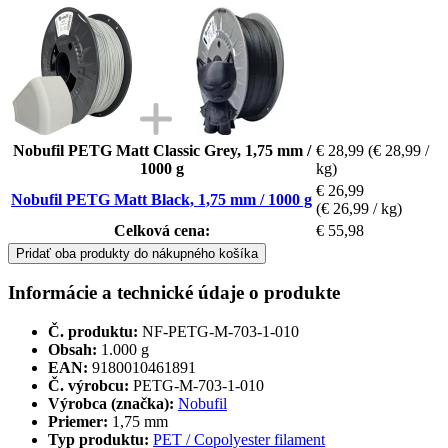
Nobufil PETG Matt Classic Grey, 1,75 mm /
€ 28,99
(€ 28,99 /
1000 g
kg)
€ 26,99
Nobufil PETG Matt Black, 1,75 mm / 1000 g
(€ 26,99 / kg)
Celková cena:
€ 55,98
Pridať oba produkty do nákupného košíka
Informácie a technické údaje o produkte
Č. produktu:
NF-PETG-M-703-1-010
Obsah:
1.000 g
EAN:
9180010461891
Č. výrobcu:
PETG-M-703-1-010
Výrobca (značka):
Nobufil
Priemer:
1,75 mm
Typ produktu:
PET / Copolyester filament