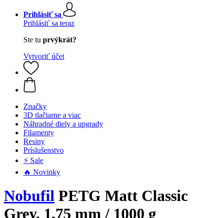
Prihlásiť sa
Prihlásiť sa teraz
Ste tu
prvýkrát?
Vytvoriť účet
Značky
3D tlačiarne a viac
Náhradné diely a upgrady
Filamenty
Resiny
Príslušenstvo
⚡ Sale
🔥 Novinky
Nobufil
PETG Matt Classic
Grey, 1,75 mm / 1000 g