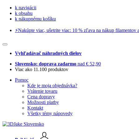
k navigácii
k obsahu
k nákupnému košíku
⚡️Nakúpte viac, ušetrite viac: 10 % zľava na nákup filamentov a
Vyhľadávač náhradných dielov
Slovensko: doprava zadarmo
nad € 52,90
Viac ako 11.100 produktov
Pomoc
Kde je moja objednávka?
Vrátenie tovaru
Cena dopravy
Možnosti platby
Kontakt
Všetky témy nápovedy