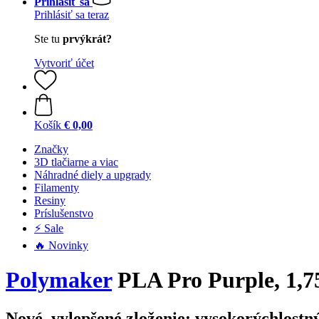
Prihlásiť sa
Prihlásiť sa teraz
Ste tu
prvýkrát?
Vytvoriť účet
Košík
€ 0,00
Značky
3D tlačiarne a viac
Náhradné diely a upgrady
Filamenty
Resiny
Príslušenstvo
⚡ Sale
🔥 Novinky
Polymaker
PLA Pro Purple, 1,7
Nové, vylepšené zloženie: vysokorýchlost