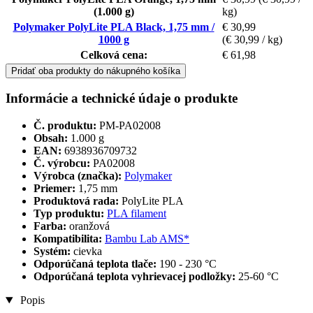
(1.000 g)
kg)
Polymaker PolyLite PLA Black, 1,75 mm /
€ 30,99
1000 g
(€ 30,99 / kg)
Celková cena:
€ 61,98
Pridať oba produkty do nákupného košíka
Informácie a technické údaje o produkte
Č. produktu:
PM-PA02008
Obsah:
1.000 g
EAN:
6938936709732
Č. výrobcu:
PA02008
Výrobca (značka):
Polymaker
Priemer:
1,75 mm
Produktová rada:
PolyLite PLA
Typ produktu:
PLA filament
Farba:
oranžová
Kompatibilita:
Bambu Lab AMS*
Systém:
cievka
Odporúčaná teplota tlače:
190 - 230 °C
Odporúčaná teplota vyhrievacej podložky:
25-60 °C
Popis