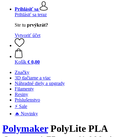
Prihlásiť sa
Prihlásiť sa teraz
Ste tu
prvýkrát?
Vytvoriť účet
Košík
€ 0,00
Značky
3D tlačiarne a viac
Náhradné diely a upgrady
Filamenty
Resiny
Príslušenstvo
⚡ Sale
🔥 Novinky
Polymaker
PolyLite PLA