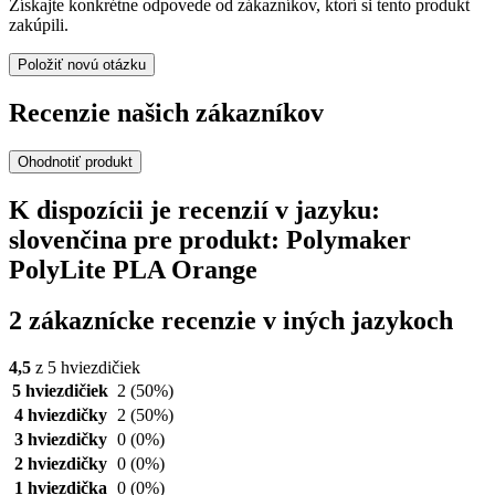
Získajte konkrétne odpovede od zákazníkov, ktorí si tento produkt
zakúpili.
Položiť novú otázku
Recenzie našich zákazníkov
Ohodnotiť produkt
K dispozícii je recenzií v jazyku:
slovenčina pre produkt: Polymaker
PolyLite PLA Orange
2 zákaznícke recenzie v iných jazykoch
4,5
z 5 hviezdičiek
5 hviezdičiek
2
(50%)
4 hviezdičky
2
(50%)
3 hviezdičky
0
(0%)
2 hviezdičky
0
(0%)
1 hviezdička
0
(0%)