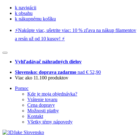
k navigácii
k obsahu
k nákupnému košíku
⚡️Nakúpte viac, ušetrite viac: 10 % zľava na nákup filamentov
a resín už od 10 kusov! ⚡️
Vyhľadávač náhradných dielov
Slovensko: doprava zadarmo
nad € 52,90
Viac ako 11.100 produktov
Pomoc
Kde je moja objednávka?
Vrátenie tovaru
Cena dopravy
Možnosti platby
Kontakt
Všetky témy nápovedy