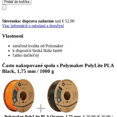
Pridať do košíka
Slovensko: doprava zadarmo
nad € 52,90
Viac informácií o odoslaní a doručení
Vlastnosti
zaručená kvalita od Polymaker
k dispozícii široká škála farieb
ľahko tlačiteľný
Často nakupované spolu s Polymaker PolyLite PLA
Black, 1,75 mm / 1000 g
Polymaker PolyLite PLA Orange, 1,75 mm
€ 30,99
(€ 30,99 /