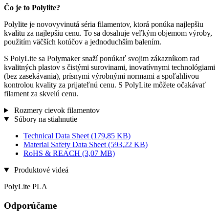
Čo je to Polylite?
Polylite je novovyvinutá séria filamentov, ktorá ponúka najlepšiu
kvalitu za najlepšiu cenu. To sa dosahuje veľkým objemom výroby,
použitím väčších kotúčov a jednoduchším balením.
S PolyLite sa Polymaker snaží ponúkať svojim zákazníkom rad
kvalitných plastov s čistými surovinami, inovatívnymi technológiami
(bez zasekávania), prísnymi výrobnými normami a spoľahlivou
kontrolou kvality za prijateľnú cenu. S PolyLite môžete očakávať
filament za skvelú cenu.
Rozmery cievok filamentov
Súbory na stiahnutie
Technical Data Sheet
(179,85 KB)
Material Safety Data Sheet
(593,22 KB)
RoHS & REACH
(3,07 MB)
Produktové videá
PolyLite PLA
Odporúčame