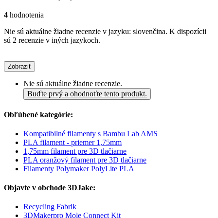
4
hodnotenia
Nie sú aktuálne žiadne recenzie v jazyku: slovenčina. K dispozícii
sú 2 recenzie v iných jazykoch.
Zobraziť
Nie sú aktuálne žiadne recenzie.
Buďte prvý a ohodnoťte tento produkt.
Obľúbené kategórie:
Kompatibilné filamenty s Bambu Lab AMS
PLA filament - priemer 1,75mm
1,75mm filament pre 3D tlačiarne
PLA oranžový filament pre 3D tlačiarne
Filamenty Polymaker PolyLite PLA
Objavte v obchode 3DJake:
Recycling Fabrik
3DMakerpro Mole Connect Kit