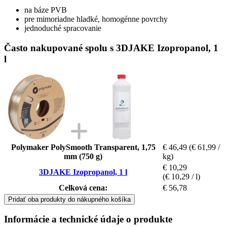
na báze PVB
pre mimoriadne hladké, homogénne povrchy
jednoduché spracovanie
Často nakupované spolu s 3DJAKE Izopropanol, 1
l
Polymaker PolySmooth Transparent, 1,75
€ 46,49
(€ 61,99 /
mm (750 g)
kg)
€ 10,29
3DJAKE Izopropanol, 1 l
(€ 10,29 / l)
Celková cena:
€ 56,78
Pridať oba produkty do nákupného košíka
Informácie a technické údaje o produkte