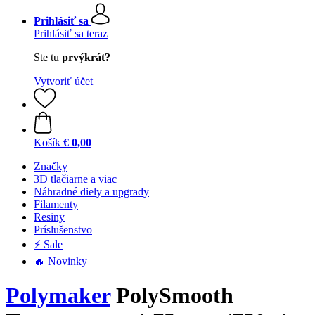
Prihlásiť sa
Prihlásiť sa teraz
Ste tu
prvýkrát?
Vytvoriť účet
Košík
€ 0,00
Značky
3D tlačiarne a viac
Náhradné diely a upgrady
Filamenty
Resiny
Príslušenstvo
⚡ Sale
🔥 Novinky
Polymaker
PolySmooth