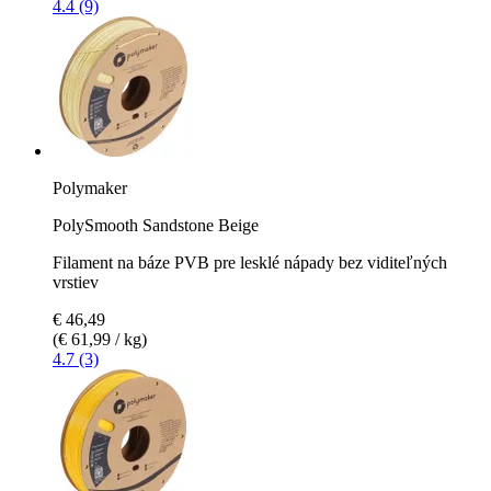
4.4 (9)
Polymaker
PolySmooth Sandstone Beige
Filament na báze PVB pre lesklé nápady bez viditeľných
vrstiev
€ 46,49
(€ 61,99 / kg)
4.7 (3)