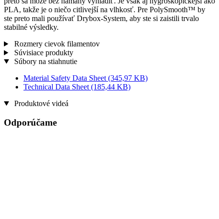
preto sa môže bez námahy vyhladiť. Je však aj hygroskopickejší ako
PLA, takže je o niečo citlivejší na vlhkosť. Pre PolySmooth™ by
ste preto mali používať Drybox-System, aby ste si zaistili trvalo
stabilné výsledky.
Rozmery cievok filamentov
Súvisiace produkty
Súbory na stiahnutie
Material Safety Data Sheet
(345,97 KB)
Technical Data Sheet
(185,44 KB)
Produktové videá
Odporúčame