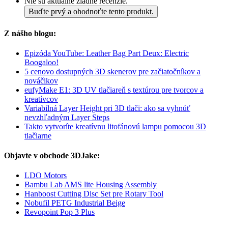
Nie sú aktuálne žiadne recenzie.
Buďte prvý a ohodnoťte tento produkt.
Z nášho blogu:
Epizóda YouTube: Leather Bag Part Deux: Electric
Boogaloo!
5 cenovo dostupných 3D skenerov pre začiatočníkov a
nováčikov
eufyMake E1: 3D UV tlačiareň s textúrou pre tvorcov a
kreatívcov
Variabilná Layer Height pri 3D tlači: ako sa vyhnúť
nevzhľadným Layer Steps
Takto vytvoríte kreatívnu litofánovú lampu pomocou 3D
tlačiarne
Objavte v obchode 3DJake:
LDO Motors
Bambu Lab AMS lite Housing Assembly
Hanboost Cutting Disc Set pre Rotary Tool
Nobufil PETG Industrial Beige
Revopoint Pop 3 Plus