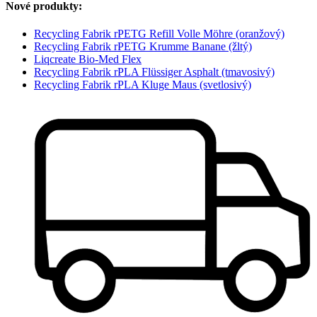
Nové produkty:
Recycling Fabrik rPETG Refill Volle Möhre (oranžový)
Recycling Fabrik rPETG Krumme Banane (žltý)
Liqcreate Bio-Med Flex
Recycling Fabrik rPLA Flüssiger Asphalt (tmavosivý)
Recycling Fabrik rPLA Kluge Maus (svetlosivý)