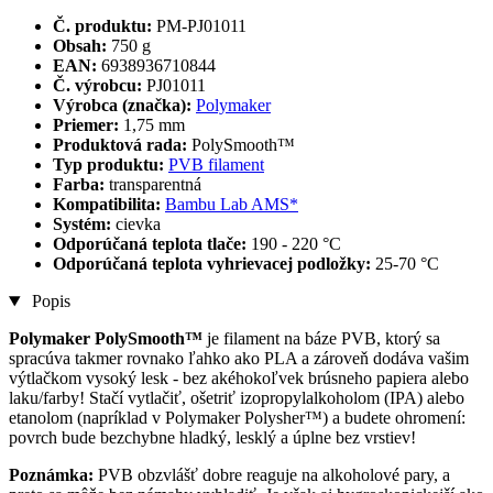
Č. produktu:
PM-PJ01011
Obsah:
750 g
EAN:
6938936710844
Č. výrobcu:
PJ01011
Výrobca (značka):
Polymaker
Priemer:
1,75 mm
Produktová rada:
PolySmooth™
Typ produktu:
PVB filament
Farba:
transparentná
Kompatibilita:
Bambu Lab AMS*
Systém:
cievka
Odporúčaná teplota tlače:
190 - 220 °C
Odporúčaná teplota vyhrievacej podložky:
25-70 °C
Popis
Polymaker PolySmooth™
je filament na báze PVB, ktorý sa
spracúva takmer rovnako ľahko ako PLA a zároveň dodáva vašim
výtlačkom vysoký lesk - bez akéhokoľvek brúsneho papiera alebo
laku/farby! Stačí vytlačiť, ošetriť izopropylalkoholom (IPA) alebo
etanolom (napríklad v Polymaker Polysher™) a budete ohromení:
povrch bude bezchybne hladký, lesklý a úplne bez vrstiev!
Poznámka:
PVB obzvlášť dobre reaguje na alkoholové pary, a