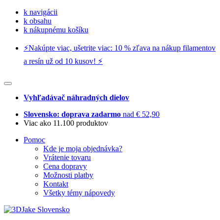
k navigácii
k obsahu
k nákupnému košíku
⚡️Nakúpte viac, ušetrite viac: 10 % zľava na nákup filamentov
a resín už od 10 kusov! ⚡️
Vyhľadávač náhradných dielov
Slovensko: doprava zadarmo
nad € 52,90
Viac ako 11.100 produktov
Pomoc
Kde je moja objednávka?
Vrátenie tovaru
Cena dopravy
Možnosti platby
Kontakt
Všetky témy nápovedy