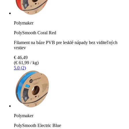
Polymaker
PolySmooth Coral Red
Filament na báze PVB pre lesklé nápady bez viditeľných
vrstiev
€ 46,49
(€ 61,99 / kg)
5.0 (2)
Polymaker
PolySmooth Electric Blue