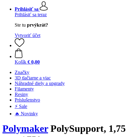
Prihlásiť sa
Prihlásiť sa teraz
Ste tu
prvýkrát?
Vytvoriť účet
Košík
€ 0,00
Značky
3D tlačiarne a viac
Náhradné diely a upgrady
Filamenty
Resiny
Príslušenstvo
⚡ Sale
🔥 Novinky
Polymaker
PolySupport, 1,75