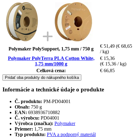
€ 51,49
(€ 68,65
Polymaker PolySupport, 1,75 mm / 750 g
/ kg)
Polymaker PolyTerra PLA Cotton White,
€ 15,36
1,75 mm/1000 g
(€ 15,36 / kg)
Celková cena:
€ 66,85
Pridať oba produkty do nákupného košíka
Informácie a technické údaje o produkte
Č. produktu:
PM-PD04001
Obsah:
750 g
EAN:
6938936710882
Č. výrobcu:
PD04001
Výrobca (značka):
Polymaker
Priemer:
1,75 mm
Typ produktu:
PVA a podporný materiál