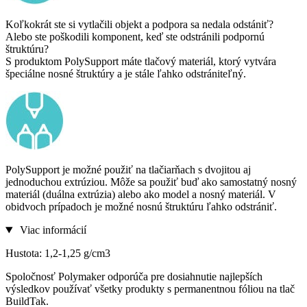
Koľkokrát ste si vytlačili objekt a podpora sa nedala odstániť?
Alebo ste poškodili komponent, keď ste odstránili podpornú
štruktúru?
S produktom PolySupport máte tlačový materiál, ktorý vytvára
špeciálne nosné štruktúry a je stále ľahko odstrániteľný.
PolySupport je možné použiť na tlačiarňach s dvojitou aj
jednoduchou extrúziou. Môže sa použiť buď ako samostatný nosný
materiál (duálna extrúzia) alebo ako model a nosný materiál. V
obidvoch prípadoch je možné nosnú štruktúru ľahko odstrániť.
Viac informácií
Hustota: 1,2-1,25 g/cm3
Spoločnosť Polymaker odporúča pre dosiahnutie najlepších
výsledkov používať všetky produkty s permanentnou fóliou na tlač
BuildTak.