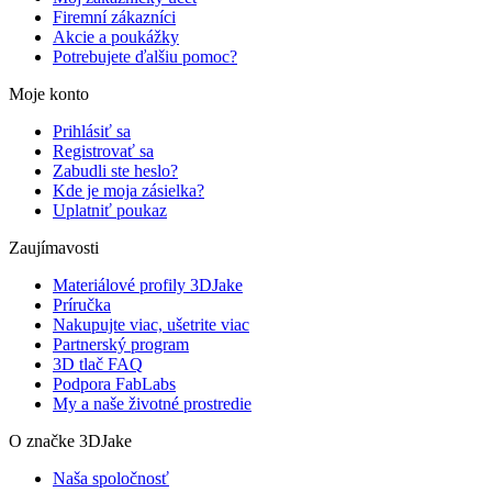
Firemní zákazníci
Akcie a poukážky
Potrebujete ďalšiu pomoc?
Moje konto
Prihlásiť sa
Registrovať sa
Zabudli ste heslo?
Kde je moja zásielka?
Uplatniť poukaz
Zaujímavosti
Materiálové profily 3DJake
Príručka
Nakupujte viac, ušetrite viac
Partnerský program
3D tlač FAQ
Podpora FabLabs
My a naše životné prostredie
O značke 3DJake
Naša spoločnosť