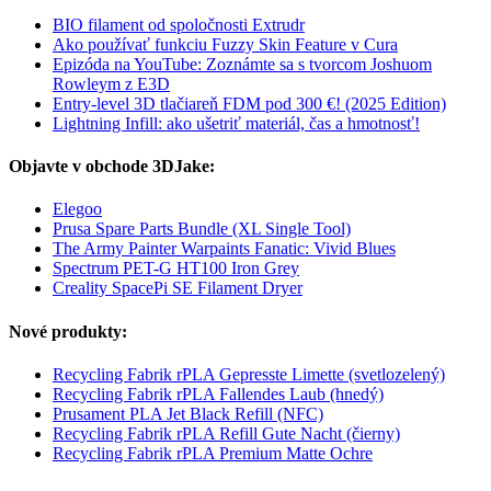
BIO filament od spoločnosti Extrudr
Ako používať funkciu Fuzzy Skin Feature v Cura
Epizóda na YouTube: Zoznámte sa s tvorcom Joshuom
Rowleym z E3D
Entry-level 3D tlačiareň FDM pod 300 €! (2025 Edition)
Lightning Infill: ako ušetriť materiál, čas a hmotnosť!
Objavte v obchode 3DJake:
Elegoo
Prusa Spare Parts Bundle (XL Single Tool)
The Army Painter Warpaints Fanatic: Vivid Blues
Spectrum PET-G HT100 Iron Grey
Creality SpacePi SE Filament Dryer
Nové produkty:
Recycling Fabrik rPLA Gepresste Limette (svetlozelený)
Recycling Fabrik rPLA Fallendes Laub (hnedý)
Prusament PLA Jet Black Refill (NFC)
Recycling Fabrik rPLA Refill Gute Nacht (čierny)
Recycling Fabrik rPLA Premium Matte Ochre