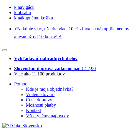
k navigácii
k obsahu
k nákupnému košíku
⚡️Nakúpte viac, ušetrite viac: 10 % zľava na nákup filamentov
a resín už od 10 kusov! ⚡️
Vyhľadávač náhradných dielov
Slovensko: doprava zadarmo
nad € 52,90
Viac ako 11.100 produktov
Pomoc
Kde je moja objednávka?
Vrátenie tovaru
Cena dopravy
Možnosti platby
Kontakt
Všetky témy nápovedy