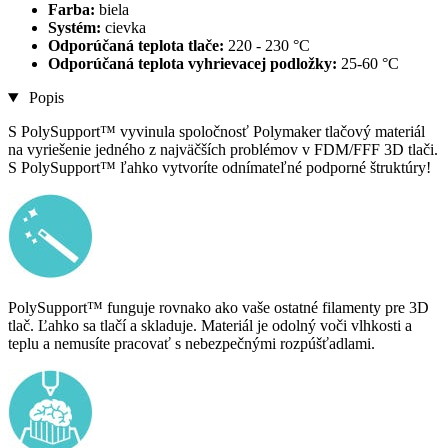
Farba:
biela
Systém:
cievka
Odporúčaná teplota tlače:
220 - 230 °C
Odporúčaná teplota vyhrievacej podložky:
25-60 °C
Popis
S PolySupport™ vyvinula spoločnosť Polymaker tlačový materiál
na vyriešenie jedného z najväčších problémov v FDM/FFF 3D tlači.
S PolySupport™ ľahko vytvoríte odnímateľné podporné štruktúry!
PolySupport™ funguje rovnako ako vaše ostatné filamenty pre 3D
tlač. Ľahko sa tlačí a skladuje. Materiál je odolný voči vlhkosti a
teplu a nemusíte pracovať s nebezpečnými rozpúšťadlami.