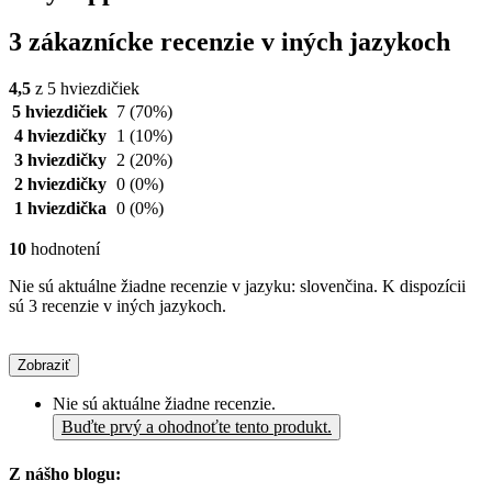
3 zákaznícke recenzie v iných jazykoch
4,5
z 5 hviezdičiek
5 hviezdičiek
7
(70%)
4 hviezdičky
1
(10%)
3 hviezdičky
2
(20%)
2 hviezdičky
0
(0%)
1 hviezdička
0
(0%)
10
hodnotení
Nie sú aktuálne žiadne recenzie v jazyku: slovenčina. K dispozícii
sú 3 recenzie v iných jazykoch.
Zobraziť
Nie sú aktuálne žiadne recenzie.
Buďte prvý a ohodnoťte tento produkt.
Z nášho blogu: