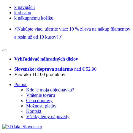
k navigácii
k obsahu
k nákupnému košíku
⚡️Nakúpte viac, ušetrite viac: 10 % zľava na nákup filamentov
a resín už od 10 kusov! ⚡️
Vyhľadávač náhradných dielov
Slovensko: doprava zadarmo
nad € 52,90
Viac ako 11.100 produktov
Pomoc
Kde je moja objednávka?
Vrátenie tovaru
Cena dopravy
Možnosti platby
Kontakt
Všetky témy nápovedy