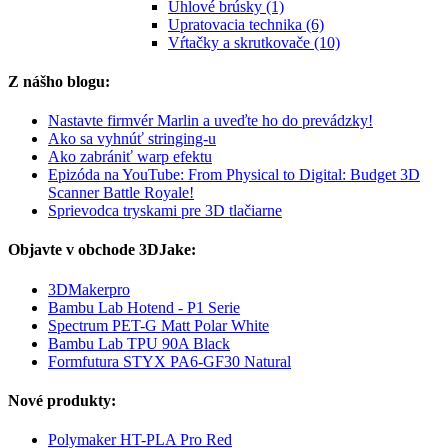
Uhlové brúsky (1)
Upratovacia technika (6)
Vŕtačky a skrutkovače (10)
Z nášho blogu:
Nastavte firmvér Marlin a uveďte ho do prevádzky!
Ako sa vyhnúť stringing-u
Ako zabrániť warp efektu
Epizóda na YouTube: From Physical to Digital: Budget 3D
Scanner Battle Royale!
Sprievodca tryskami pre 3D tlačiarne
Objavte v obchode 3DJake:
3DMakerpro
Bambu Lab Hotend - P1 Serie
Spectrum PET-G Matt Polar White
Bambu Lab TPU 90A Black
Formfutura STYX PA6-GF30 Natural
Nové produkty:
Polymaker HT-PLA Pro Red