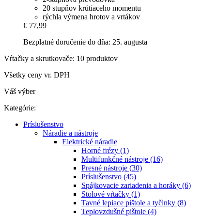
20 stupňov krútiaceho momentu
rýchla výmena hrotov a vrtákov
€ 77,99
Bezplatné doručenie do dňa: 25. augusta
Vŕtačky a skrutkovače: 10 produktov
Všetky ceny vr. DPH
Váš výber
Kategórie:
Príslušenstvo
Náradie a nástroje
Elektrické náradie
Horné frézy (1)
Multifunkčné nástroje (16)
Presné nástroje (30)
Príslušenstvo (45)
Spájkovacie zariadenia a horáky (6)
Stolové vŕtačky (1)
Tavné lepiace pištole a tyčinky (8)
Teplovzdušné pištole (4)