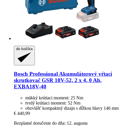
do košíka
Bosch Professional
Akumulátorový vŕtací
skrutkovač GSR 18V-​52, 2 x 4, 0 Ah,
EXBA18V-​40
mäkký krútiaci moment: 25 Nm
tvrdý krútiaci moment: 52 Nm
obzvlášť kompaktný dizajn s dĺžkou hlavy 146 mm
€ 440,99
Bezplatné doručenie do dňa: 12. augusta