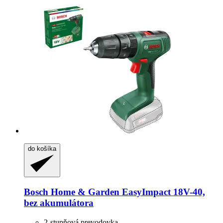
do košíka
Bosch Home & Garden
EasyImpact 18V-​40,
bez akumulátora
2-stupňová prevodovka