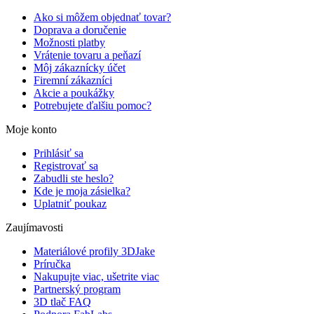
Ako si môžem objednať tovar?
Doprava a doručenie
Možnosti platby
Vrátenie tovaru a peňazí
Môj zákaznícky účet
Firemní zákazníci
Akcie a poukážky
Potrebujete ďalšiu pomoc?
Moje konto
Prihlásiť sa
Registrovať sa
Zabudli ste heslo?
Kde je moja zásielka?
Uplatniť poukaz
Zaujímavosti
Materiálové profily 3DJake
Príručka
Nakupujte viac, ušetrite viac
Partnerský program
3D tlač FAQ