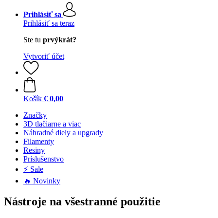
Prihlásiť sa
Prihlásiť sa teraz
Ste tu
prvýkrát?
Vytvoriť účet
Košík
€ 0,00
Značky
3D tlačiarne a viac
Náhradné diely a upgrady
Filamenty
Resiny
Príslušenstvo
⚡ Sale
🔥 Novinky
Nástroje na všestranné použitie