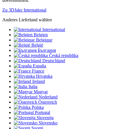
übereinstimmt.
Zu 3DJake International
Anderes Lieferland wählen
International
Belgien
Belgique
België
България
Česká republika
Deutschland
España
France
Hrvatska
Ireland
Italia
Magyar
Nederland
Österreich
Polska
Portugal
Slovenija
Slovensko
Suomi