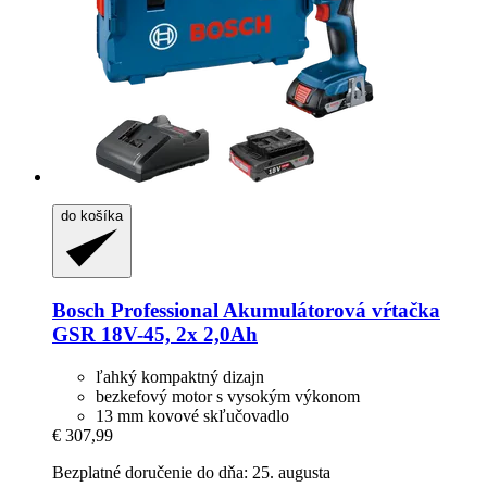
do košíka
Bosch Professional
Akumulátorová vŕtačka
GSR 18V-​45, 2x 2,0Ah
ľahký kompaktný dizajn
bezkefový motor s vysokým výkonom
13 mm kovové skľučovadlo
€ 307,99
Bezplatné doručenie do dňa: 25. augusta