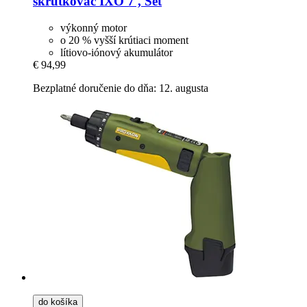
skrutkovač IXO 7 , Set
výkonný motor
o 20 % vyšší krútiaci moment
lítiovo-iónový akumulátor
€ 94,99
Bezplatné doručenie do dňa: 12. augusta
do košíka