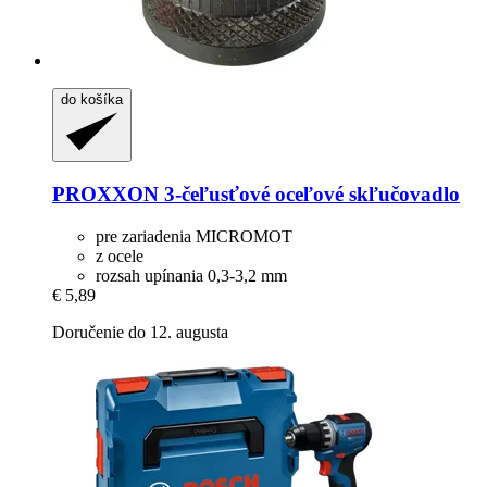
do košíka
PROXXON
3-​čeľusťové oceľové skľučovadlo
pre zariadenia MICROMOT
z ocele
rozsah upínania 0,3-3,2 mm
€ 5,89
Doručenie do 12. augusta