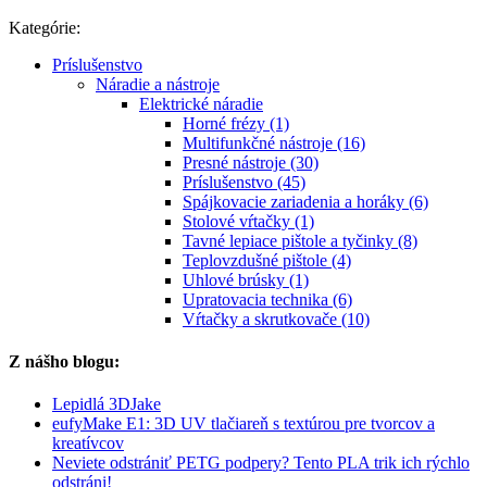
Kategórie:
Príslušenstvo
Náradie a nástroje
Elektrické náradie
Horné frézy (1)
Multifunkčné nástroje (16)
Presné nástroje (30)
Príslušenstvo (45)
Spájkovacie zariadenia a horáky (6)
Stolové vŕtačky (1)
Tavné lepiace pištole a tyčinky (8)
Teplovzdušné pištole (4)
Uhlové brúsky (1)
Upratovacia technika (6)
Vŕtačky a skrutkovače (10)
Z nášho blogu:
Lepidlá 3DJake
eufyMake E1: 3D UV tlačiareň s textúrou pre tvorcov a
kreatívcov
Neviete odstrániť PETG podpery? Tento PLA trik ich rýchlo
odstráni!