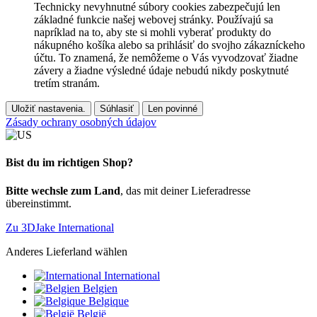
Technicky nevyhnutné súbory cookies zabezpečujú len
základné funkcie našej webovej stránky. Používajú sa
napríklad na to, aby ste si mohli vyberať produkty do
nákupného košíka alebo sa prihlásiť do svojho zákazníckeho
účtu. To znamená, že nemôžeme o Vás vyvodzovať žiadne
závery a žiadne výsledné údaje nebudú nikdy poskytnuté
tretím stranám.
Uložiť nastavenia.
Súhlasiť
Len povinné
Zásady ochrany osobných údajov
Bist du im richtigen Shop?
Bitte wechsle zum Land
, das mit deiner Lieferadresse
übereinstimmt.
Zu 3DJake International
Anderes Lieferland wählen
International
Belgien
Belgique
België