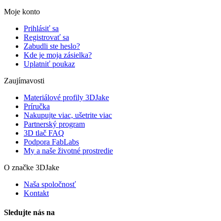
Moje konto
Prihlásiť sa
Registrovať sa
Zabudli ste heslo?
Kde je moja zásielka?
Uplatniť poukaz
Zaujímavosti
Materiálové profily 3DJake
Príručka
Nakupujte viac, ušetrite viac
Partnerský program
3D tlač FAQ
Podpora FabLabs
My a naše životné prostredie
O značke 3DJake
Naša spoločnosť
Kontakt
Sledujte nás na