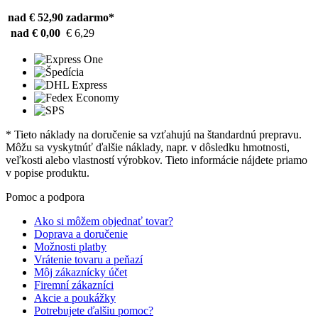
nad € 52,90
zadarmo*
nad € 0,00
€ 6,29
* Tieto náklady na doručenie sa vzťahujú na štandardnú prepravu.
Môžu sa vyskytnúť ďalšie náklady, napr. v dôsledku hmotnosti,
veľkosti alebo vlastností výrobkov. Tieto informácie nájdete priamo
v popise produktu.
Pomoc a podpora
Ako si môžem objednať tovar?
Doprava a doručenie
Možnosti platby
Vrátenie tovaru a peňazí
Môj zákaznícky účet
Firemní zákazníci
Akcie a poukážky
Potrebujete ďalšiu pomoc?