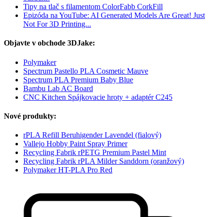
Tipy na tlač s filamentom ColorFabb CorkFill
Epizóda na YouTube: AI Generated Models Are Great! Just
Not For 3D Printing...
Objavte v obchode 3DJake:
Polymaker
Spectrum Pastello PLA Cosmetic Mauve
Spectrum PLA Premium Baby Blue
Bambu Lab AC Board
CNC Kitchen Spájkovacie hroty + adaptér C245
Nové produkty:
rPLA Refill Beruhigender Lavendel (fialový)
Vallejo Hobby Paint Spray Primer
Recycling Fabrik rPETG Premium Pastel Mint
Recycling Fabrik rPLA Milder Sanddorn (oranžový)
Polymaker HT-PLA Pro Red