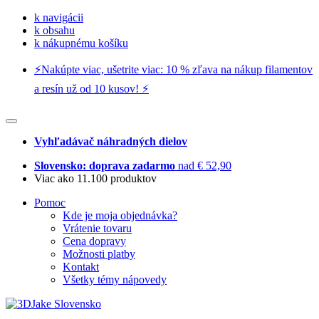
k navigácii
k obsahu
k nákupnému košíku
⚡️Nakúpte viac, ušetrite viac: 10 % zľava na nákup filamentov
a resín už od 10 kusov! ⚡️
Vyhľadávač náhradných dielov
Slovensko: doprava zadarmo
nad € 52,90
Viac ako 11.100 produktov
Pomoc
Kde je moja objednávka?
Vrátenie tovaru
Cena dopravy
Možnosti platby
Kontakt
Všetky témy nápovedy