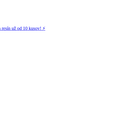
 resín už od 10 kusov! ⚡️