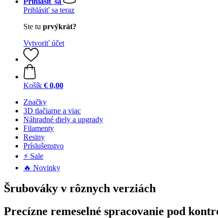
Prihlásiť sa
Prihlásiť sa teraz
Ste tu
prvýkrát?
Vytvoriť účet
Košík
€ 0,00
Značky
3D tlačiarne a viac
Náhradné diely a upgrady
Filamenty
Resiny
Príslušenstvo
⚡ Sale
🔥 Novinky
Šrubováky v rôznych verziách
Precízne remeselné spracovanie pod kontr