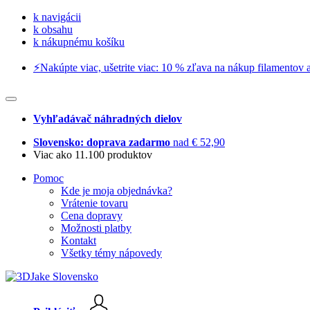
k navigácii
k obsahu
k nákupnému košíku
⚡️Nakúpte viac, ušetrite viac: 10 % zľava na nákup filamentov a
Vyhľadávač náhradných dielov
Slovensko: doprava zadarmo
nad € 52,90
Viac ako 11.100 produktov
Pomoc
Kde je moja objednávka?
Vrátenie tovaru
Cena dopravy
Možnosti platby
Kontakt
Všetky témy nápovedy