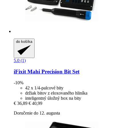
do košíka
5.0 (1)
iFixit
Mahi Precision Bit Set
-10%
42 x 1/4-palcové bity
držiak bitov z eloxovaného hliníka
inteligentný úložný box na bity
€ 36,89
€ 40,99
Doručenie do 12. augusta