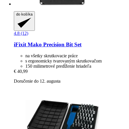
do košíka
4.8 (12)
iFixit
Mako Precision Bit Set
na všetky skrutkovacie práce
s ergonomicky tvarovaným skrutkovačom
150 milimetrové predĺženie hriadeľa
€ 40,99
Doručenie do 12. augusta