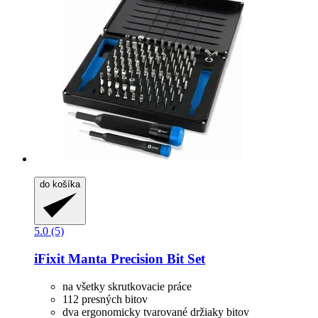
do košíka
5.0 (5)
iFixit
Manta Precision Bit Set
na všetky skrutkovacie práce
112 presných bitov
dva ergonomicky tvarované držiaky bitov