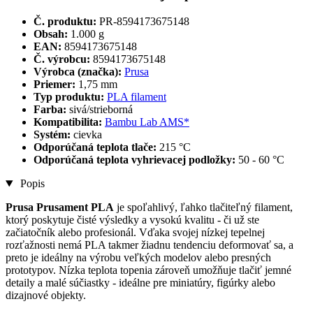
Č. produktu:
PR-8594173675148
Obsah:
1.000 g
EAN:
8594173675148
Č. výrobcu:
8594173675148
Výrobca (značka):
Prusa
Priemer:
1,75 mm
Typ produktu:
PLA filament
Farba:
sivá/strieborná
Kompatibilita:
Bambu Lab AMS*
Systém:
cievka
Odporúčaná teplota tlače:
215 °C
Odporúčaná teplota vyhrievacej podložky:
50 - 60 °C
Popis
Prusa Prusament PLA
je spoľahlivý, ľahko tlačiteľný filament,
ktorý poskytuje čisté výsledky a vysokú kvalitu - či už ste
začiatočník alebo profesionál. Vďaka svojej nízkej tepelnej
rozťažnosti nemá PLA takmer žiadnu tendenciu deformovať sa, a
preto je ideálny na výrobu veľkých modelov alebo presných
prototypov. Nízka teplota topenia zároveň umožňuje tlačiť jemné
detaily a malé súčiastky - ideálne pre miniatúry, figúrky alebo
dizajnové objekty.