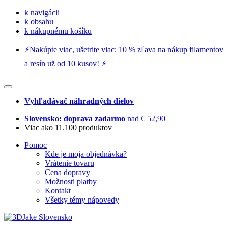
k navigácii
k obsahu
k nákupnému košíku
⚡️Nakúpte viac, ušetrite viac: 10 % zľava na nákup filamentov
a resín už od 10 kusov! ⚡️
Vyhľadávač náhradných dielov
Slovensko: doprava zadarmo
nad € 52,90
Viac ako 11.100 produktov
Pomoc
Kde je moja objednávka?
Vrátenie tovaru
Cena dopravy
Možnosti platby
Kontakt
Všetky témy nápovedy