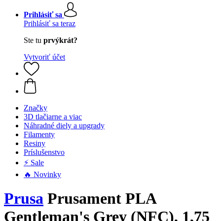
Prihlásiť sa
Prihlásiť sa teraz
Ste tu
prvýkrát?
Vytvoriť účet
Značky
3D tlačiarne a viac
Náhradné diely a upgrady
Filamenty
Resiny
Príslušenstvo
⚡ Sale
🔥 Novinky
Prusa
Prusament PLA
Gentleman's Grey (NFC), 1,75