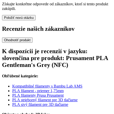
Získajte konkrétne odpovede od zákazníkov, ktorí si tento produkt
zakúpili.
Položiť novú otázku
Recenzie našich zákazníkov
Ohodnotiť produkt
K dispozícii je recenzií v jazyku:
slovenčina pre produkt: Prusament PLA
Gentleman's Grey (NFC)
Obľúbené kategórie:
Kompatibilné filamenty s Bambu Lab AMS
PLA filament - priemer 1,75mm
PLA filamenty Prusa Prusament
PLA strieborný filament pre 3D tlačiarne
PLA sivý filament pre 3D tlačiarne