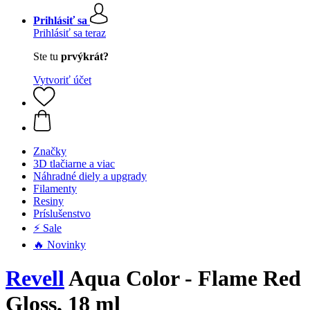
Prihlásiť sa
Prihlásiť sa teraz
Ste tu
prvýkrát?
Vytvoriť účet
Značky
3D tlačiarne a viac
Náhradné diely a upgrady
Filamenty
Resiny
Príslušenstvo
⚡ Sale
🔥 Novinky
Revell
Aqua Color - Flame Red
Gloss, 18 ml