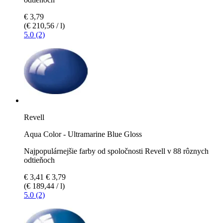
€ 3,79
(€ 210,56 / l)
5.0 (2)
Revell
Aqua Color - Ultramarine Blue Gloss
Najpopulárnejšie farby od spoločnosti Revell v 88 rôznych
odtieňoch
€ 3,41
€ 3,79
(€ 189,44 / l)
5.0 (2)