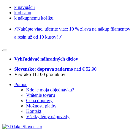
k navigácii
k obsahu
k nákupnému košíku
⚡️Nakúpte viac, ušetrite viac: 10 % zľava na nákup filamentov
a resín už od 10 kusov! ⚡️
Vyhľadávač náhradných dielov
Slovensko: doprava zadarmo
nad € 52,90
Viac ako 11.100 produktov
Pomoc
Kde je moja objednávka?
Vrátenie tovaru
Cena dopravy
Možnosti platby
Kontakt
Všetky témy nápovedy