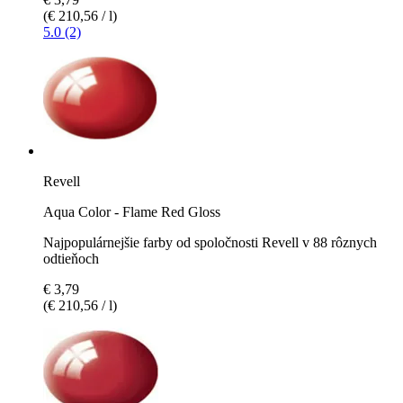
(€ 210,56 / l)
5.0 (2)
Revell
Aqua Color - Flame Red Gloss
Najpopulárnejšie farby od spoločnosti Revell v 88 rôznych
odtieňoch
€ 3,79
(€ 210,56 / l)