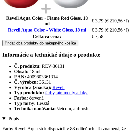
Revell Aqua Color - Flame Red Gloss, 18
€ 3,79
(€ 210,56 / l)
ml
Revell Aqua Color - White Gloss, 18 ml
€ 3,79
(€ 210,56 / l)
Celková cena:
€ 7,58
Pridať oba produkty do nákupného košíka
Informácie a technické údaje o produkte
Č. produktu:
REV-36131
Obsah:
18 ml
EAN:
4009803361314
Č. výrobcu:
36131
Výrobca (značka):
Revell
Typ produktu:
farby, atramenty a laky
Farba:
červená
Typ farby:
Lesklá
Technika nanášania:
štetcom, airbrush
Popis
Farby Revell Aqua sú k dispozícii v 88 odtieňoch. To znamená, že