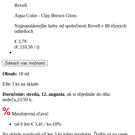
Revell
Aqua Color - Clay Brown Gloss
Najpopulárnejšie farby od spoločnosti Revell v 88 rôznych
odtieňoch
€ 3,79
(€ 210,56 / l)
Zobraziť viac možností
Obsah:
18 ml
Ešte 3 ks na sklade
Doručenie: streda, 12. augusta
, ak si objednáte do dňa:
nedeľa,23:59 h
.
Množstevná zľava!
od 6 len
€ 3,41
/ ks
-10%
Na sklade zostávajú už len 3 ks tohto produktu. Ďalšie sú na ceste.