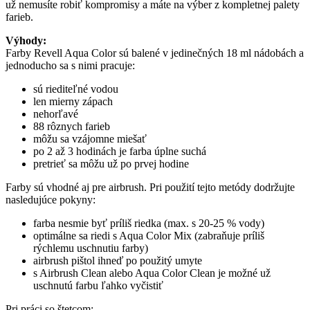
už nemusíte robiť kompromisy a máte na výber z kompletnej palety
farieb.
Výhody:
Farby Revell Aqua Color sú balené v jedinečných 18 ml nádobách a
jednoducho sa s nimi pracuje:
sú riediteľné vodou
len mierny zápach
nehorľavé
88 rôznych farieb
môžu sa vzájomne miešať
po 2 až 3 hodinách je farba úplne suchá
pretrieť sa môžu už po prvej hodine
Farby sú vhodné aj pre airbrush. Pri použití tejto metódy dodržujte
nasledujúce pokyny:
farba nesmie byť príliš riedka (max. s 20-25 % vody)
optimálne sa riedi s Aqua Color Mix (zabraňuje príliš
rýchlemu uschnutiu farby)
airbrush pištol ihneď po použitý umyte
s Airbrush Clean alebo Aqua Color Clean je možné už
uschnutú farbu ľahko vyčistiť
Pri práci so štetcom: