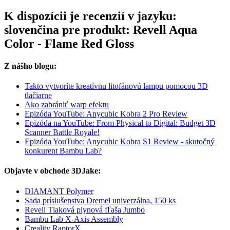
K dispozícii je recenzií v jazyku:
slovenčina pre produkt: Revell Aqua
Color - Flame Red Gloss
Z nášho blogu:
Takto vytvoríte kreatívnu litofánovú lampu pomocou 3D
tlačiarne
Ako zabrániť warp efektu
Epizóda YouTube: Anycubic Kobra 2 Pro Review
Epizóda na YouTube: From Physical to Digital: Budget 3D
Scanner Battle Royale!
Epizóda YouTube: Anycubic Kobra S1 Review - skutočný
konkurent Bambu Lab?
Objavte v obchode 3DJake:
DIAMANT Polymer
Sada príslušenstva Dremel univerzálna, 150 ks
Revell Tlaková plynová fľaša Jumbo
Bambu Lab X-Axis Assembly
Creality RaptorX