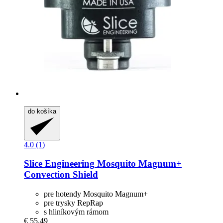
do košíka
4.0 (1)
Slice Engineering
Mosquito Magnum+
Convection Shield
pre hotendy Mosquito Magnum+
pre trysky RepRap
s hliníkovým rámom
€ 55,49