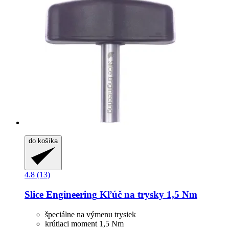
do košíka
4.8 (13)
Slice Engineering
Kľúč na trysky 1,5 Nm
špeciálne na výmenu trysiek
krútiaci moment 1,5 Nm