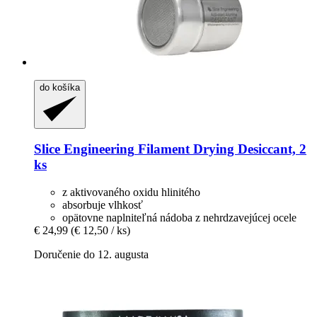
do košíka
Slice Engineering
Filament Drying Desiccant, 2
ks
z aktivovaného oxidu hlinitého
absorbuje vlhkosť
opätovne naplniteľná nádoba z nehrdzavejúcej ocele
€ 24,99
(€ 12,50 / ks)
Doručenie do 12. augusta