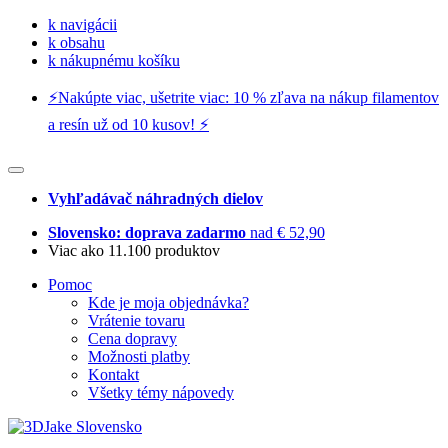
k navigácii
k obsahu
k nákupnému košíku
⚡️Nakúpte viac, ušetrite viac: 10 % zľava na nákup filamentov
a resín už od 10 kusov! ⚡️
Vyhľadávač náhradných dielov
Slovensko: doprava zadarmo
nad € 52,90
Viac ako 11.100 produktov
Pomoc
Kde je moja objednávka?
Vrátenie tovaru
Cena dopravy
Možnosti platby
Kontakt
Všetky témy nápovedy