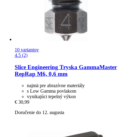
10 variantov
4.5 (2)
Slice Engineering
Tryska GammaMaster
RepRap M6, 0,6 mm
najmä pre abrazívne materiály
s Low Gamma povlakom
vynikajúci tepelný výkon
€ 30,99
Doručenie do 12. augusta