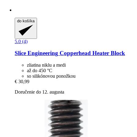
do košíka
5.0 (4)
Slice Engineering
Copperhead Heater Block
zliatina niklu a medi
až do 450 °C
so silikónovou ponožkou
€ 30,99
Doručenie do 12. augusta