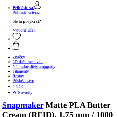
Prihlásiť sa
Prihlásiť sa teraz
Ste tu
prvýkrát?
Vytvoriť účet
Značky
3D tlačiarne a viac
Náhradné diely a upgrady
Filamenty
Resiny
Príslušenstvo
⚡ Sale
🔥 Novinky
Snapmaker
Matte PLA Butter
Cream (RFID), 1,75 mm / 1000