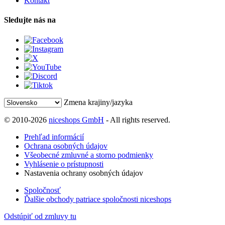
Kontakt
Sledujte nás na
Zmena krajiny/jazyka
© 2010-2026
niceshops GmbH
- All rights reserved.
Prehľad informácií
Ochrana osobných údajov
Všeobecné zmluvné a storno podmienky
Vyhlásenie o prístupnosti
Nastavenia ochrany osobných údajov
Spoločnosť
Ďalšie obchody patriace spoločnosti niceshops
Odstúpiť od zmluvy tu