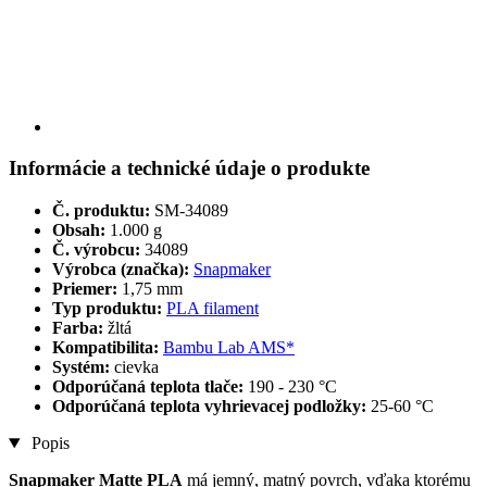
Informácie a technické údaje o produkte
Č. produktu:
SM-34089
Obsah:
1.000 g
Č. výrobcu:
34089
Výrobca (značka):
Snapmaker
Priemer:
1,75 mm
Typ produktu:
PLA filament
Farba:
žltá
Kompatibilita:
Bambu Lab AMS*
Systém:
cievka
Odporúčaná teplota tlače:
190 - 230 °C
Odporúčaná teplota vyhrievacej podložky:
25-60 °C
Popis
Snapmaker Matte PLA
má jemný, matný povrch, vďaka ktorému