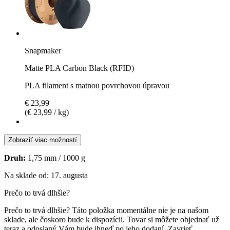
Snapmaker
Matte PLA Carbon Black (RFID)
PLA filament s matnou povrchovou úpravou
€ 23,99
(€ 23,99 / kg)
Zobraziť viac možností
Druh:
1,75 mm / 1000 g
Na sklade od: 17. augusta
Prečo to trvá dlhšie?
Prečo to trvá dlhšie?
Táto položka momentálne nie je na našom
sklade, ale čoskoro bude k dispozícii. Tovar si môžete objednať už
teraz a odoslaný Vám bude ihneď po jeho dodaní.
Zavrieť