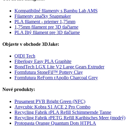
Kompatibilné filamenty s Bambu Lab AMS
Filamenty značky Snapmaker
PLA filament - priemer 1,75mm
1,75mm filament pre 3D tlačiarne
PLA žltý filament pre 3D tlačiarne
Objavte v obchode 3DJake:
QIDI Tech
Fiberlogy Easy PLA Graphite
BondTech LGX Lite V2 Large Gears Extruder
Formfutura StoneFil™ Pottery Clay
Formfutura ReForm rApollo Charcoal Grey
Nové produkty:
Prusament PVB Bright Green (NFC)
Anycubic Kobra S1 ACE 2 Pro Combo
Recycling Fabrik rPLA Refill Schimmernde Tanne
Recycling Fabrik rPETG Refill Karibisches Meer (modrý)
Protopasta Orange Quantum Dots HTPLA