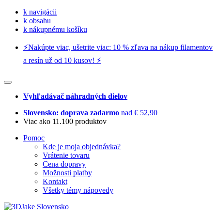
k navigácii
k obsahu
k nákupnému košíku
⚡️Nakúpte viac, ušetrite viac: 10 % zľava na nákup filamentov
a resín už od 10 kusov! ⚡️
Vyhľadávač náhradných dielov
Slovensko: doprava zadarmo
nad € 52,90
Viac ako 11.100 produktov
Pomoc
Kde je moja objednávka?
Vrátenie tovaru
Cena dopravy
Možnosti platby
Kontakt
Všetky témy nápovedy