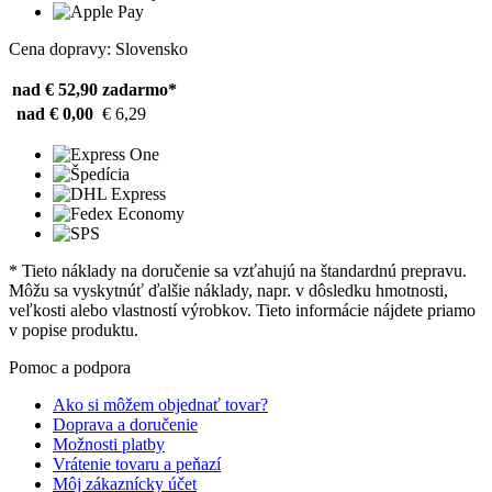
Cena dopravy: Slovensko
nad € 52,90
zadarmo*
nad € 0,00
€ 6,29
* Tieto náklady na doručenie sa vzťahujú na štandardnú prepravu.
Môžu sa vyskytnúť ďalšie náklady, napr. v dôsledku hmotnosti,
veľkosti alebo vlastností výrobkov. Tieto informácie nájdete priamo
v popise produktu.
Pomoc a podpora
Ako si môžem objednať tovar?
Doprava a doručenie
Možnosti platby
Vrátenie tovaru a peňazí
Môj zákaznícky účet