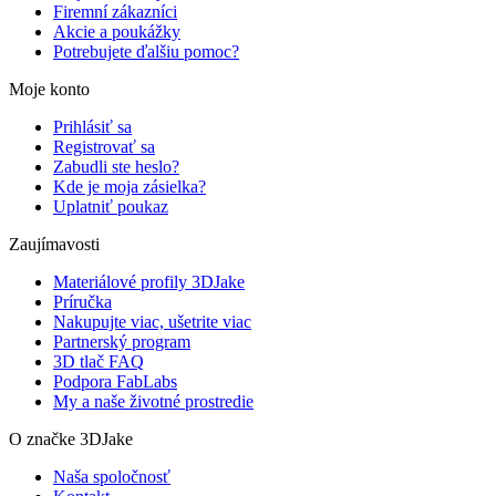
Firemní zákazníci
Akcie a poukážky
Potrebujete ďalšiu pomoc?
Moje konto
Prihlásiť sa
Registrovať sa
Zabudli ste heslo?
Kde je moja zásielka?
Uplatniť poukaz
Zaujímavosti
Materiálové profily 3DJake
Príručka
Nakupujte viac, ušetrite viac
Partnerský program
3D tlač FAQ
Podpora FabLabs
My a naše životné prostredie
O značke 3DJake
Naša spoločnosť