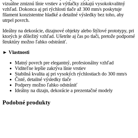
vizuálne zmiznú línie vrstiev a výtlačky získajú vysokokvalitný
vzhľad. Dokonca aj pri rýchlosti tlače až 300 mm/s poskytuje
filament konzistentne hladké a detailné výsledky bez toho, aby
utrpel povrch.
Ideálny na dekorácie, dizajnové objekty alebo štýlové prototypy, pri
ktorých je dôležitý vzhľad. Ušetríte aj čas po tlači, pretože podporné
štruktúry možno ľahko odstrániť.
► Vlastnosti
Matný povrch pre elegantný, profesionálny vzhľad
Viditeľne lepšie zakrýva línie vrstiev
Stabilná kvalita aj pri vysokých rýchlostiach do 300 mm/s
Čisté, detailné výsledky tlače
Podpery možno ľahko odstrániť
Ideálny na dizajn, dekorácie a prezentačné modely
Podobné produkty