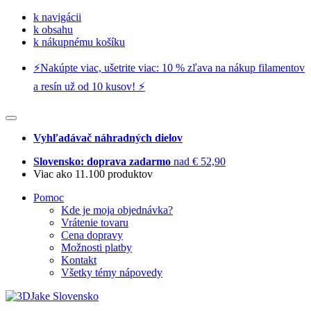
k navigácii
k obsahu
k nákupnému košíku
⚡️Nakúpte viac, ušetrite viac: 10 % zľava na nákup filamentov
a resín už od 10 kusov! ⚡️
Vyhľadávač náhradných dielov
Slovensko: doprava zadarmo
nad € 52,90
Viac ako 11.100 produktov
Pomoc
Kde je moja objednávka?
Vrátenie tovaru
Cena dopravy
Možnosti platby
Kontakt
Všetky témy nápovedy