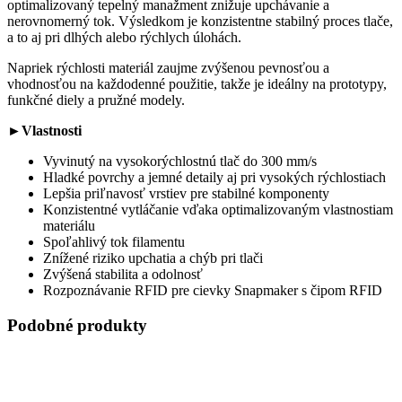
optimalizovaný tepelný manažment znižuje upchávanie a
nerovnomerný tok. Výsledkom je konzistentne stabilný proces tlače,
a to aj pri dlhých alebo rýchlych úlohách.
Napriek rýchlosti materiál zaujme zvýšenou pevnosťou a
vhodnosťou na každodenné použitie, takže je ideálny na prototypy,
funkčné diely a pružné modely.
►Vlastnosti
Vyvinutý na vysokorýchlostnú tlač do 300 mm/s
Hladké povrchy a jemné detaily aj pri vysokých rýchlostiach
Lepšia priľnavosť vrstiev pre stabilné komponenty
Konzistentné vytláčanie vďaka optimalizovaným vlastnostiam
materiálu
Spoľahlivý tok filamentu
Znížené riziko upchatia a chýb pri tlači
Zvýšená stabilita a odolnosť
Rozpoznávanie RFID pre cievky Snapmaker s čipom RFID
Podobné produkty