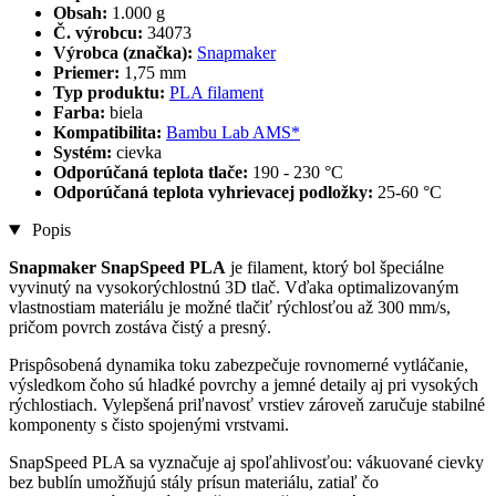
Obsah:
1.000 g
Č. výrobcu:
34073
Výrobca (značka):
Snapmaker
Priemer:
1,75 mm
Typ produktu:
PLA filament
Farba:
biela
Kompatibilita:
Bambu Lab AMS*
Systém:
cievka
Odporúčaná teplota tlače:
190 - 230 °C
Odporúčaná teplota vyhrievacej podložky:
25-60 °C
Popis
Snapmaker SnapSpeed PLA
je filament, ktorý bol špeciálne
vyvinutý na vysokorýchlostnú 3D tlač. Vďaka optimalizovaným
vlastnostiam materiálu je možné tlačiť rýchlosťou až 300 mm/s,
pričom povrch zostáva čistý a presný.
Prispôsobená dynamika toku zabezpečuje rovnomerné vytláčanie,
výsledkom čoho sú hladké povrchy a jemné detaily aj pri vysokých
rýchlostiach. Vylepšená priľnavosť vrstiev zároveň zaručuje stabilné
komponenty s čisto spojenými vrstvami.
SnapSpeed PLA sa vyznačuje aj spoľahlivosťou: vákuované cievky
bez bublín umožňujú stály prísun materiálu, zatiaľ čo