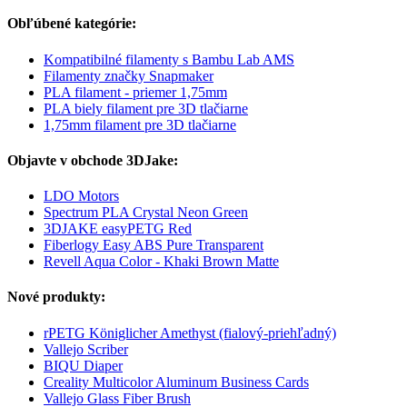
Obľúbené kategórie:
Kompatibilné filamenty s Bambu Lab AMS
Filamenty značky Snapmaker
PLA filament - priemer 1,75mm
PLA biely filament pre 3D tlačiarne
1,75mm filament pre 3D tlačiarne
Objavte v obchode 3DJake:
LDO Motors
Spectrum PLA Crystal Neon Green
3DJAKE easyPETG Red
Fiberlogy Easy ABS Pure Transparent
Revell Aqua Color - Khaki Brown Matte
Nové produkty:
rPETG Königlicher Amethyst (fialový-priehľadný)
Vallejo Scriber
BIQU Diaper
Creality Multicolor Aluminum Business Cards
Vallejo Glass Fiber Brush