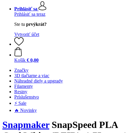
Prihlásiť sa
Prihlásiť sa teraz
Ste tu
prvýkrát?
Vytvoriť účet
Košík
€ 0,00
Značky
3D tlačiarne a viac
Náhradné diely a upgrady
Filamenty
Resiny
Príslušenstvo
⚡ Sale
🔥 Novinky
Snapmaker
SnapSpeed PLA