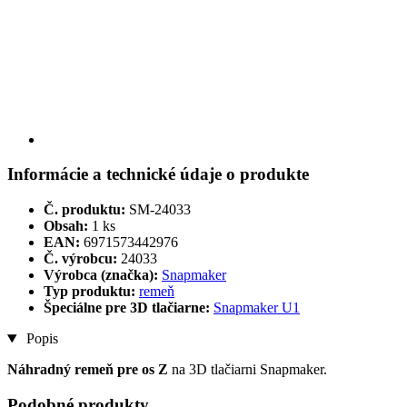
Informácie a technické údaje o produkte
Č. produktu:
SM-24033
Obsah:
1 ks
EAN:
6971573442976
Č. výrobcu:
24033
Výrobca (značka):
Snapmaker
Typ produktu:
remeň
Špeciálne pre 3D tlačiarne:
Snapmaker U1
Popis
Náhradný remeň pre os Z
na 3D tlačiarni Snapmaker.
Podobné produkty