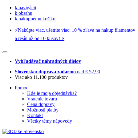
k navigácii
k obsahu
k nákupnému košíku
⚡️Nakúpte viac, ušetrite viac: 10 % zľava na nákup filamentov
a resín už od 10 kusov! ⚡️
Vyhľadávač náhradných dielov
Slovensko: doprava zadarmo
nad € 52,90
Viac ako 11.100 produktov
Pomoc
Kde je moja objednávka?
Vrátenie tovaru
Cena dopravy
Možnosti platby
Kontakt
Všetky témy nápovedy