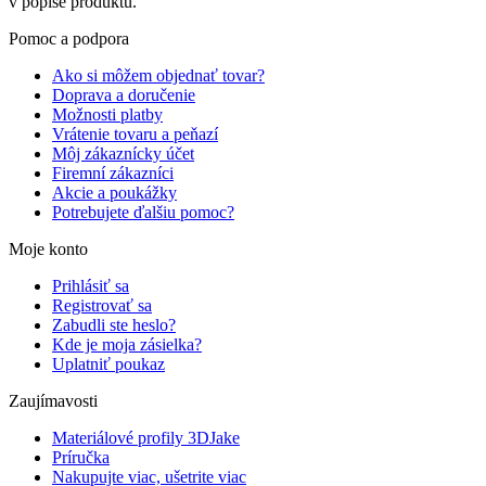
v popise produktu.
Pomoc a podpora
Ako si môžem objednať tovar?
Doprava a doručenie
Možnosti platby
Vrátenie tovaru a peňazí
Môj zákaznícky účet
Firemní zákazníci
Akcie a poukážky
Potrebujete ďalšiu pomoc?
Moje konto
Prihlásiť sa
Registrovať sa
Zabudli ste heslo?
Kde je moja zásielka?
Uplatniť poukaz
Zaujímavosti
Materiálové profily 3DJake
Príručka
Nakupujte viac, ušetrite viac