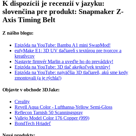
K dispozícii je recenzií v jazyku:
slovenčina pre produkt: Snapmaker Z-
Axis Timing Belt
Z nášho blogu:
Epizóda na YouTube: Bambu A1 mini SwapMod!
eufyMake E1: 3D UV tlačiareň s textúrou pre tvorcov a
kreatívcov
Nastavte firmvér Marlin a uveďte ho do prevádzky!
Epizóda na YouTube: 3D tlač akejkoľvek textúry!
Epizóda na YouTube: najväčšia 3D tlačiareň, akú sme kedy
zmontovali (a je rýchla!)
Objavte v obchode 3DJake:
Creality
Revell Aqua Color - Lufthansa-Yellow Semi-Gloss
Reflecon Tarnish 50 Scanningspray
Vallejo Model Color 176 Copper (999)
BondTech Hriadeľ
Nové produkty: