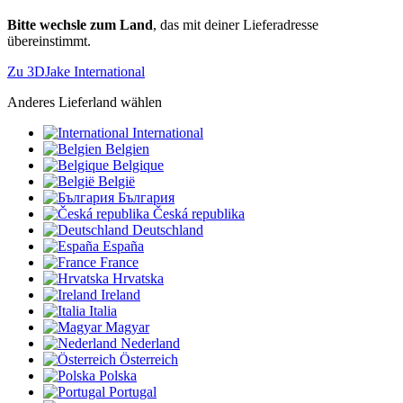
Bitte wechsle zum Land
, das mit deiner Lieferadresse
übereinstimmt.
Zu 3DJake International
Anderes Lieferland wählen
International
Belgien
Belgique
België
България
Česká republika
Deutschland
España
France
Hrvatska
Ireland
Italia
Magyar
Nederland
Österreich
Polska
Portugal