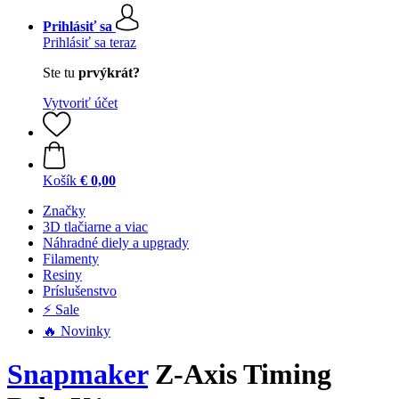
Prihlásiť sa
Prihlásiť sa teraz
Ste tu
prvýkrát?
Vytvoriť účet
Košík
€ 0,00
Značky
3D tlačiarne a viac
Náhradné diely a upgrady
Filamenty
Resiny
Príslušenstvo
⚡ Sale
🔥 Novinky
Snapmaker
Z-Axis Timing