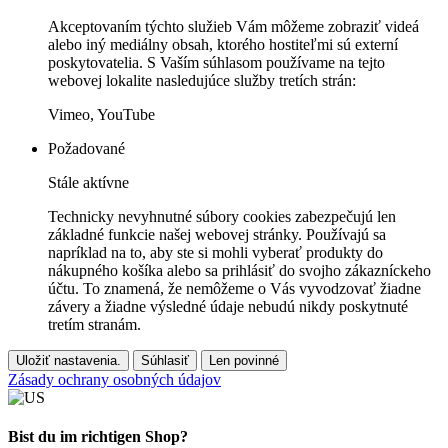
Akceptovaním týchto služieb Vám môžeme zobraziť videá
alebo iný mediálny obsah, ktorého hostiteľmi sú externí
poskytovatelia. S Vaším súhlasom používame na tejto
webovej lokalite nasledujúce služby tretích strán:
Vimeo, YouTube
Požadované
Stále aktívne
Technicky nevyhnutné súbory cookies zabezpečujú len
základné funkcie našej webovej stránky. Používajú sa
napríklad na to, aby ste si mohli vyberať produkty do
nákupného košíka alebo sa prihlásiť do svojho zákazníckeho
účtu. To znamená, že nemôžeme o Vás vyvodzovať žiadne
závery a žiadne výsledné údaje nebudú nikdy poskytnuté
tretím stranám.
Uložiť nastavenia.
Súhlasiť
Len povinné
Zásady ochrany osobných údajov
Bist du im richtigen Shop?