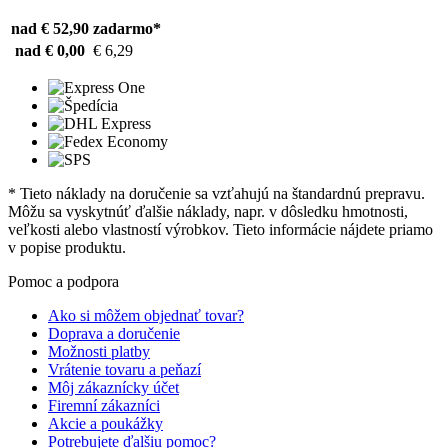
nad € 52,90
zadarmo*
nad € 0,00
€ 6,29
* Tieto náklady na doručenie sa vzťahujú na štandardnú prepravu.
Môžu sa vyskytnúť ďalšie náklady, napr. v dôsledku hmotnosti,
veľkosti alebo vlastností výrobkov. Tieto informácie nájdete priamo
v popise produktu.
Pomoc a podpora
Ako si môžem objednať tovar?
Doprava a doručenie
Možnosti platby
Vrátenie tovaru a peňazí
Môj zákaznícky účet
Firemní zákazníci
Akcie a poukážky
Potrebujete ďalšiu pomoc?