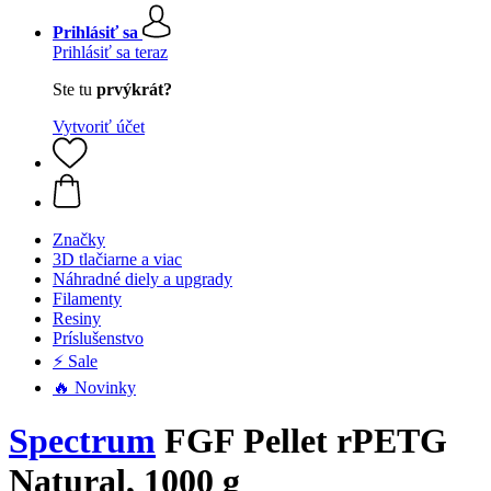
Prihlásiť sa
Prihlásiť sa teraz
Ste tu
prvýkrát?
Vytvoriť účet
Značky
3D tlačiarne a viac
Náhradné diely a upgrady
Filamenty
Resiny
Príslušenstvo
⚡ Sale
🔥 Novinky
Spectrum
FGF Pellet rPETG
Natural, 1000 g