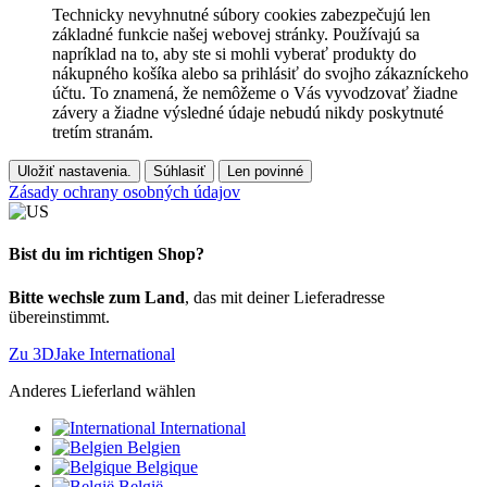
Technicky nevyhnutné súbory cookies zabezpečujú len
základné funkcie našej webovej stránky. Používajú sa
napríklad na to, aby ste si mohli vyberať produkty do
nákupného košíka alebo sa prihlásiť do svojho zákazníckeho
účtu. To znamená, že nemôžeme o Vás vyvodzovať žiadne
závery a žiadne výsledné údaje nebudú nikdy poskytnuté
tretím stranám.
Uložiť nastavenia.
Súhlasiť
Len povinné
Zásady ochrany osobných údajov
Bist du im richtigen Shop?
Bitte wechsle zum Land
, das mit deiner Lieferadresse
übereinstimmt.
Zu 3DJake International
Anderes Lieferland wählen
International
Belgien
Belgique
België