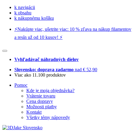
k navigácii
k obsahu
k nákupnému košíku
⚡️Nakúpte viac, ušetrite viac: 10 % zľava na nákup filamentov
a resín už od 10 kusov! ⚡️
Vyhľadávač náhradných dielov
Slovensko: doprava zadarmo
nad € 52,90
Viac ako 11.100 produktov
Pomoc
Kde je moja objednávka?
Vrátenie tovaru
Cena dopravy
Možnosti platby
Kontakt
Všetky témy nápovedy