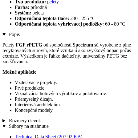
Typ produktu:
pelety
Farba:
prírodná
Systém:
peleta
Odporúčaná teplota tlače:
230 - 255 °C
Odporúčaná teplota vyhrievacej podložky:
60 - 80 °C
Popis
Pelety
FGF rPETG
od spoločnosti
Spectrum
sú vyrobené z plne
recyklovaných surovín, ktoré vznikajú ako zvyškový odpad počas
extrúzie. Výsledkom je ľahko tlačiteľný, univerzálny PETG bez
zmršťovania.
Možné aplikácie
Vzdelávacie projekty.
Prvé produkcie.
Vizualizácia hotových výrobkov a polotovarov.
Priemyselný dizajn.
Interiérová architektúra.
Koncepčné modely.
Rozmery cievok
Súbory na stiahnutie
Technical Data Sheet
(207,92 KB)