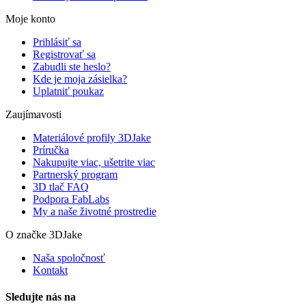
Moje konto
Prihlásiť sa
Registrovať sa
Zabudli ste heslo?
Kde je moja zásielka?
Uplatniť poukaz
Zaujímavosti
Materiálové profily 3DJake
Príručka
Nakupujte viac, ušetrite viac
Partnerský program
3D tlač FAQ
Podpora FabLabs
My a naše životné prostredie
O značke 3DJake
Naša spoločnosť
Kontakt
Sledujte nás na