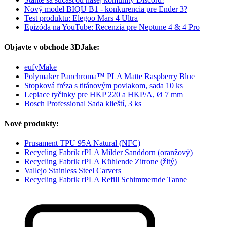
Nový model BIQU B1 - konkurencia pre Ender 3?
Test produktu: Elegoo Mars 4 Ultra
Epizóda na YouTube: Recenzia pre Neptune 4 & 4 Pro
Objavte v obchode 3DJake:
eufyMake
Polymaker Panchroma™ PLA Matte Raspberry Blue
Stopková fréza s titánovým povlakom, sada 10 ks
Lepiace tyčinky pre HKP 220 a HKP/A, Ø 7 mm
Bosch Professional Sada klieští, 3 ks
Nové produkty:
Prusament TPU 95A Natural (NFC)
Recycling Fabrik rPLA Milder Sanddorn (oranžový)
Recycling Fabrik rPLA Kühlende Zitrone (žltý)
Vallejo Stainless Steel Carvers
Recycling Fabrik rPLA Refill Schimmernde Tanne