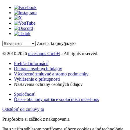
Zmena krajiny/jazyka
© 2010-2026
niceshops GmbH
- All rights reserved.
Prehľad informácií
Ochrana osobných údajov
Všeobecné zmluvné a storno podmienky
Vyhlásenie o prístupnosti
Nastavenia ochrany osobných údajov
Spoločnosť
Ďalšie obchody patriace spoločnosti niceshops
Odstúpiť od zmluvy tu
Prispôsobte si zážitok z nakupovania
Iba s vaším súhlasom používame súbory cookies a iné technológie,