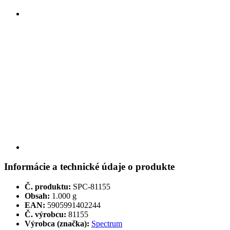
Informácie a technické údaje o produkte
Č. produktu:
SPC-81155
Obsah:
1.000 g
EAN:
5905991402244
Č. výrobcu:
81155
Výrobca (značka):
Spectrum