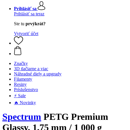
Prihlásiť sa
Prihlásiť sa teraz
Ste tu
prvýkrát?
Vytvoriť účet
Značky
3D tlačiarne a viac
Náhradné diely a upgrady
Filamenty
Resiny
Príslušenstvo
⚡ Sale
🔥 Novinky
Spectrum
PETG Premium
Glassy, 1,75 mm / 1 000 g