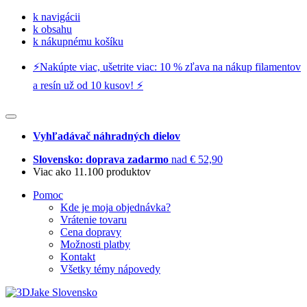
k navigácii
k obsahu
k nákupnému košíku
⚡️Nakúpte viac, ušetrite viac: 10 % zľava na nákup filamentov
a resín už od 10 kusov! ⚡️
Vyhľadávač náhradných dielov
Slovensko: doprava zadarmo
nad € 52,90
Viac ako 11.100 produktov
Pomoc
Kde je moja objednávka?
Vrátenie tovaru
Cena dopravy
Možnosti platby
Kontakt
Všetky témy nápovedy