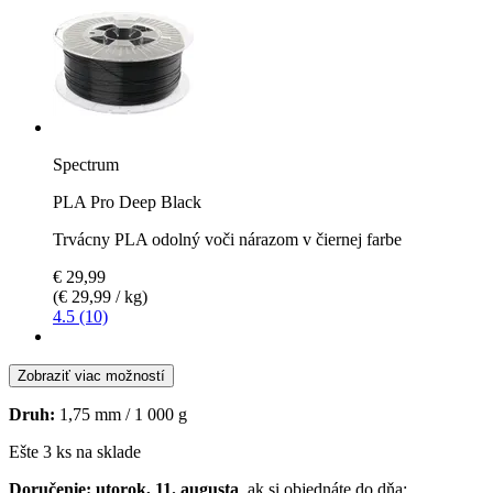
Spectrum
PLA Pro Deep Black
Trvácny PLA odolný voči nárazom v čiernej farbe
€ 29,99
(€ 29,99 / kg)
4.5 (10)
Zobraziť viac možností
Druh:
1,75 mm / 1 000 g
Ešte 3 ks na sklade
Doručenie: utorok, 11. augusta
, ak si objednáte do dňa: