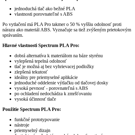
jednoduchá tlač ako bežné PLA
vlastnosti porovnateľné s ABS
Po vytlačení má PLA Pro takmer o 50 % vyššiu odolnosť proti
nárazu ako materiál ABS. Vyznačuje sa tiež zvýšeným prietokovým
správaním.
Hlavné vlastnosti Spectrum PLA Pro:
dobrá alternatíva k materiálom na báze styrénu
vylepšená tepelná odolnosť
tlač je možná aj bez vyhrievacej podložky
zlepšená tekutosť
ideálny pre priemyselné aplikácie
jednoduché oddelenie výtlačku od tlačovej dosky
vysoká pevnosť - porovnateľná s ABS
po ochladení nedochádza k zmršťovaniu
vysoká účinnosť tlače
Použitie Spectrum PLA Pro:
funkčné prototypovanie
nástroje
priemyselný dizajn