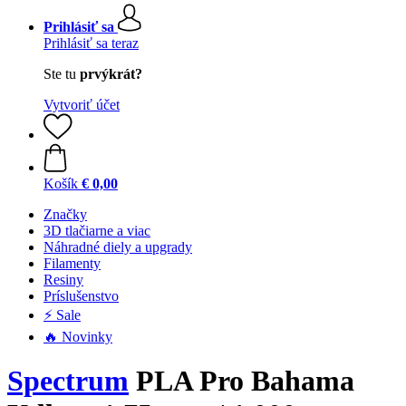
Prihlásiť sa
Prihlásiť sa teraz
Ste tu
prvýkrát?
Vytvoriť účet
Košík
€ 0,00
Značky
3D tlačiarne a viac
Náhradné diely a upgrady
Filamenty
Resiny
Príslušenstvo
⚡ Sale
🔥 Novinky
Spectrum
PLA Pro Bahama