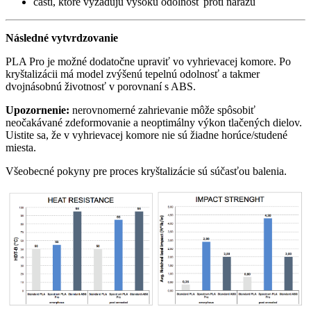
časti, ktoré vyžadujú vysokú odolnosť proti nárazu
Následné vytvrdzovanie
PLA Pro je možné dodatočne upraviť vo vyhrievacej komore. Po
kryštalizácii má model zvýšenú tepelnú odolnosť a takmer
dvojnásobnú životnosť v porovnaní s ABS.
Upozornenie:
nerovnomerné zahrievanie môže spôsobiť
neočakávané zdeformovanie a neoptimálny výkon tlačených dielov.
Uistite sa, že v vyhrievacej komore nie sú žiadne horúce/studené
miesta.
Všeobecné pokyny pre proces kryštalizácie sú súčasťou balenia.