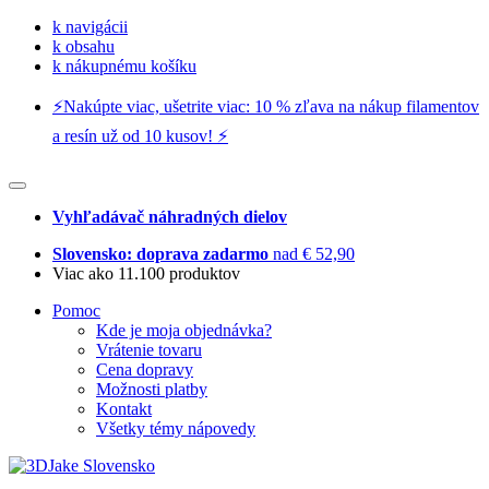
k navigácii
k obsahu
k nákupnému košíku
⚡️Nakúpte viac, ušetrite viac: 10 % zľava na nákup filamentov
a resín už od 10 kusov! ⚡️
Vyhľadávač náhradných dielov
Slovensko: doprava zadarmo
nad € 52,90
Viac ako 11.100 produktov
Pomoc
Kde je moja objednávka?
Vrátenie tovaru
Cena dopravy
Možnosti platby
Kontakt
Všetky témy nápovedy