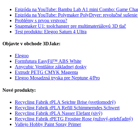
Epizóda na YouTube: Bambu Lab A1 mini Combo: Game Cha
Epizóda na YouTube: Polymaker PolyDryer: revolučné sušenie 
Problémy s prvou vrstvou?
Snapmaker U1: toolchanger pre multimateriálovú 3D tlač
Test produktu: Elegoo Saturn 4 Ultra
Objavte v obchode 3DJake:
Elegoo
Formfutura EasyFil™ ABS White
Anycubic Ventilátor základnej dosky
Extrudr PETG CMYK Magenta
Elegoo Mosadzná tryska pre Neptune 4/Pro
Nové produkty:
Recycling Fabrik rPLA Seichte Brise (svetlomodrý)
Recycling Fabrik rPLA Refill Schimmerndes Schwert
Recycling Fabrik rPLA Nasser Elefant (sivý)
Recycling Fabrik rPETG Frostige Rose (ružový-priehľadný)
Vallejo Hobby Paint Spray Primer