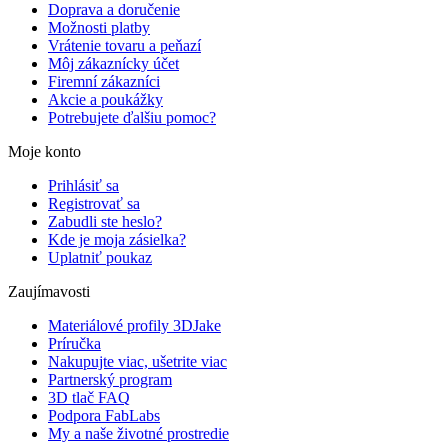
Doprava a doručenie
Možnosti platby
Vrátenie tovaru a peňazí
Môj zákaznícky účet
Firemní zákazníci
Akcie a poukážky
Potrebujete ďalšiu pomoc?
Moje konto
Prihlásiť sa
Registrovať sa
Zabudli ste heslo?
Kde je moja zásielka?
Uplatniť poukaz
Zaujímavosti
Materiálové profily 3DJake
Príručka
Nakupujte viac, ušetrite viac
Partnerský program
3D tlač FAQ
Podpora FabLabs
My a naše životné prostredie