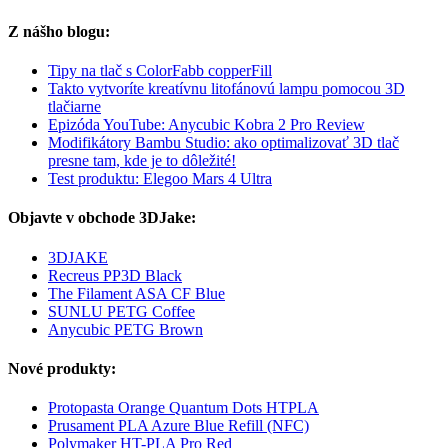
Z nášho blogu:
Tipy na tlač s ColorFabb copperFill
Takto vytvoríte kreatívnu litofánovú lampu pomocou 3D
tlačiarne
Epizóda YouTube: Anycubic Kobra 2 Pro Review
Modifikátory Bambu Studio: ako optimalizovať 3D tlač
presne tam, kde je to dôležité!
Test produktu: Elegoo Mars 4 Ultra
Objavte v obchode 3DJake:
3DJAKE
Recreus PP3D Black
The Filament ASA CF Blue
SUNLU PETG Coffee
Anycubic PETG Brown
Nové produkty:
Protopasta Orange Quantum Dots HTPLA
Prusament PLA Azure Blue Refill (NFC)
Polymaker HT-PLA Pro Red