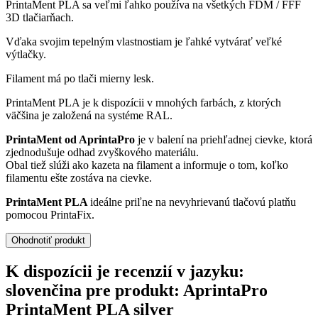
PrintaMent PLA sa veľmi ľahko používa na všetkých FDM / FFF
3D tlačiarňach.
Vďaka svojim tepelným vlastnostiam je ľahké vytvárať veľké
výtlačky.
Filament má po tlači mierny lesk.
PrintaMent PLA je k dispozícii v mnohých farbách, z ktorých
väčšina je založená na systéme RAL.
PrintaMent od AprintaPro
je v balení na priehľadnej cievke, ktorá
zjednodušuje odhad zvyškového materiálu.
Obal tiež slúži ako kazeta na filament a informuje o tom, koľko
filamentu ešte zostáva na cievke.
PrintaMent PLA
ideálne priľne na nevyhrievanú tlačovú platňu
pomocou PrintaFix.
Ohodnotiť produkt
K dispozícii je recenzií v jazyku:
slovenčina pre produkt: AprintaPro
PrintaMent PLA silver