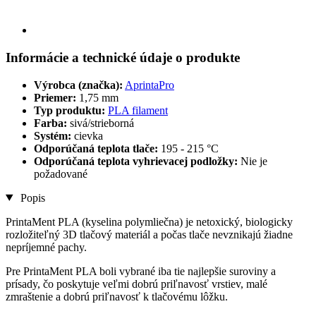
Informácie a technické údaje o produkte
Výrobca (značka):
AprintaPro
Priemer:
1,75 mm
Typ produktu:
PLA filament
Farba:
sivá/strieborná
Systém:
cievka
Odporúčaná teplota tlače:
195 - 215 °C
Odporúčaná teplota vyhrievacej podložky:
Nie je
požadované
Popis
PrintaMent PLA (kyselina polymliečna) je netoxický, biologicky
rozložiteľný 3D tlačový materiál a počas tlače nevznikajú žiadne
nepríjemné pachy.
Pre PrintaMent PLA boli vybrané iba tie najlepšie suroviny a
prísady, čo poskytuje veľmi dobrú priľnavosť vrstiev, malé
zmraštenie a dobrú priľnavosť k tlačovému lôžku.