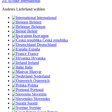
Zu 3DJake International
Anderes Lieferland wählen
International
Belgien
Belgique
België
България
Česká republika
Deutschland
España
France
Hrvatska
Ireland
Italia
Magyar
Nederland
Österreich
Polska
Portugal
Slovenija
Slovensko
Suomi
Sverige