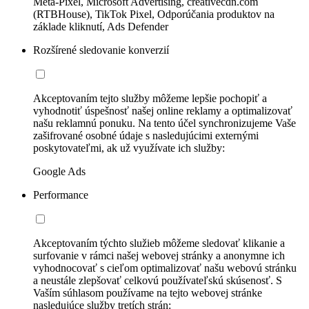
Meta-Pixel, Microsoft Advertising, creativecdn.com
(RTBHouse), TikTok Pixel, Odporúčania produktov na
základe kliknutí, Ads Defender
Rozšírené sledovanie konverzií
Akceptovaním tejto služby môžeme lepšie pochopiť a
vyhodnotiť úspešnosť našej online reklamy a optimalizovať
našu reklamnú ponuku. Na tento účel synchronizujeme Vaše
zašifrované osobné údaje s nasledujúcimi externými
poskytovateľmi, ak už využívate ich služby:
Google Ads
Performance
Akceptovaním týchto služieb môžeme sledovať klikanie a
surfovanie v rámci našej webovej stránky a anonymne ich
vyhodnocovať s cieľom optimalizovať našu webovú stránku
a neustále zlepšovať celkovú používateľskú skúsenosť. S
Vaším súhlasom používame na tejto webovej stránke
nasledujúce služby tretích strán: