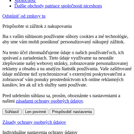
Spoločnosť
Ďalšie obchody patriace spoločnosti niceshops
Odstúpiť od zmluvy tu
Prispôsobte si zážitok z nakupovania
Iba s vaším súhlasom používame súbory cookies a iné technológie,
aby sme vám mohli ponúknuť personalizovaný nákupný zážitok.
Na tento účel zhromažďujeme údaje o našich používateľoch, ich
správaní a zariadeniach. Tieto údaje využívame na neustále
zlepšovanie našej webovej stránky, zobrazovanie personalizovanej
reklamy a obsahu a na analýzu štatistík používania. Vaše zašifrované
údaje môžeme tiež synchronizovať s externými poskytovateľmi a
zobrazovať vám ponuky prostredníctvom ich online reklamných
kanálov, len ak už ich služby sami používate.
Pred udelením súhlasu sa, prosím, oboznámte s nastaveniami a
našimi
zásadami ochrany osobných údajov
.
Súhlasiť
Len povinné
Prispôsobiť nastavenia
Zásady ochrany osobných údajov
Individuálne nastavenia ochrany údajov