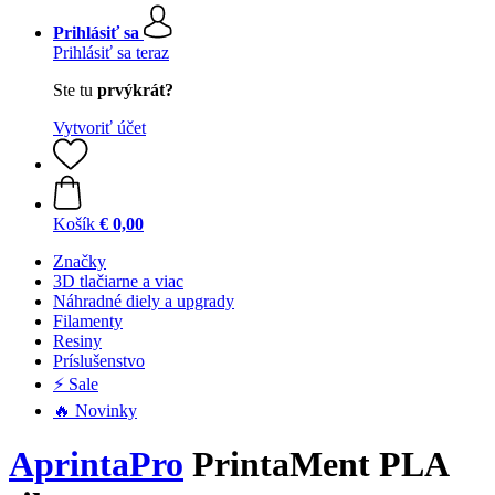
Prihlásiť sa
Prihlásiť sa teraz
Ste tu
prvýkrát?
Vytvoriť účet
Košík
€ 0,00
Značky
3D tlačiarne a viac
Náhradné diely a upgrady
Filamenty
Resiny
Príslušenstvo
⚡ Sale
🔥 Novinky
AprintaPro
PrintaMent PLA