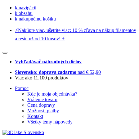
k navigácii
k obsahu
k nákupnému košíku
⚡️Nakúpte viac, ušetrite viac: 10 % zľava na nákup filamentov
a resín už od 10 kusov! ⚡️
Vyhľadávač náhradných dielov
Slovensko: doprava zadarmo
nad € 52,90
Viac ako 11.100 produktov
Pomoc
Kde je moja objednávka?
Vrátenie tovaru
Cena dopravy
Možnosti platby
Kontakt
Všetky témy nápovedy