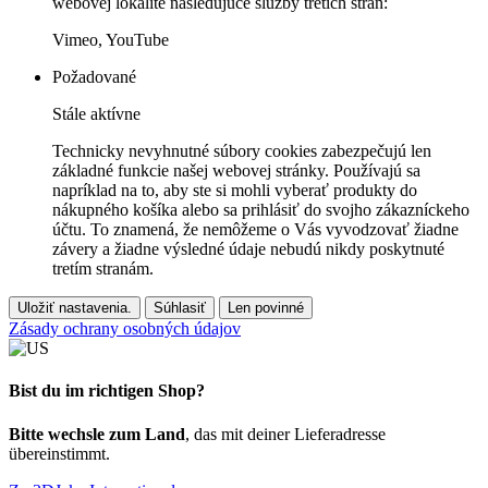
webovej lokalite nasledujúce služby tretích strán:
Vimeo, YouTube
Požadované
Stále aktívne
Technicky nevyhnutné súbory cookies zabezpečujú len
základné funkcie našej webovej stránky. Používajú sa
napríklad na to, aby ste si mohli vyberať produkty do
nákupného košíka alebo sa prihlásiť do svojho zákazníckeho
účtu. To znamená, že nemôžeme o Vás vyvodzovať žiadne
závery a žiadne výsledné údaje nebudú nikdy poskytnuté
tretím stranám.
Uložiť nastavenia.
Súhlasiť
Len povinné
Zásady ochrany osobných údajov
Bist du im richtigen Shop?
Bitte wechsle zum Land
, das mit deiner Lieferadresse
übereinstimmt.