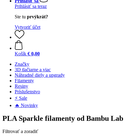
Prihlásiť sa
Prihlásiť sa teraz
Ste tu
prvýkrát?
Vytvoriť účet
Košík
€ 0,00
Značky
3D tlačiarne a viac
Náhradné diely a upgrady
Filamenty
Resiny
Príslušenstvo
⚡ Sale
🔥 Novinky
PLA Sparkle filamenty od Bambu Lab
Filtrovať a zoradiť