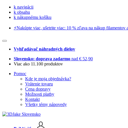
k navigácii
k obsahu
k nákupnému košíku
⚡️Nakúpte viac, ušetrite viac: 10 % zľava na nákup filamentov a
Vyhľadávač náhradných dielov
Slovensko: doprava zadarmo
nad € 52,90
Viac ako 11.100 produktov
Pomoc
Kde je moja objednávka?
Vrátenie tovaru
Cena dopravy
Možnosti platby
Kontakt
Všetky témy nápovedy