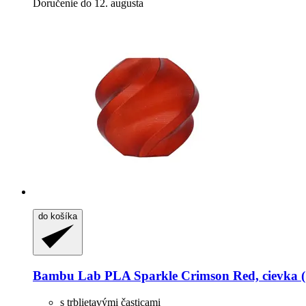
Doručenie do 12. augusta
do košíka
Bambu Lab
PLA Sparkle Crimson Red, cievka (
s trblietavými časticami