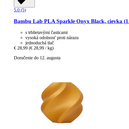
5.0 (5)
Bambu Lab
PLA Sparkle Onyx Black, cievka (1
s trblietavými časticami
vysoká odolnosť proti nárazu
jednoduchá tlač
€ 28,99
(€ 28,99 / kg)
Doručenie do 12. augusta