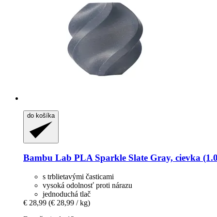
do košíka
Bambu Lab
PLA Sparkle Slate Gray, cievka (1.
s trblietavými časticami
vysoká odolnosť proti nárazu
jednoduchá tlač
€ 28,99
(€ 28,99 / kg)