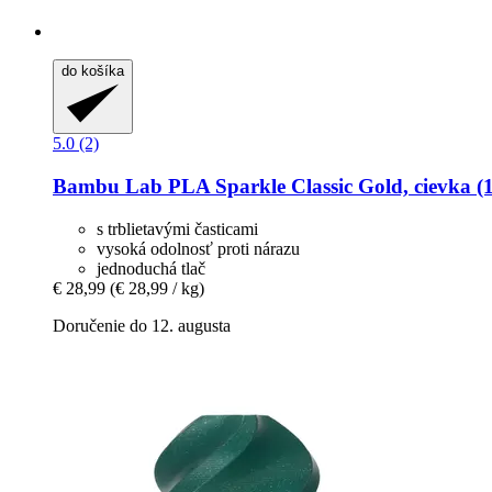
do košíka
5.0 (2)
Bambu Lab
PLA Sparkle Classic Gold, cievka (1
s trblietavými časticami
vysoká odolnosť proti nárazu
jednoduchá tlač
€ 28,99
(€ 28,99 / kg)
Doručenie do 12. augusta