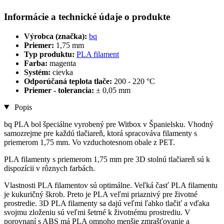
Informácie a technické údaje o produkte
Výrobca (značka):
bq
Priemer:
1,75 mm
Typ produktu:
PLA filament
Farba:
magenta
Systém:
cievka
Odporúčaná teplota tlače:
200 - 220 °C
Priemer - tolerancia:
± 0,05 mm
Popis
bq PLA bol špeciálne vyrobený pre Witbox v Španielsku. Vhodný
samozrejme pre každú tlačiareň, ktorá spracováva filamenty s
priemerom 1,75 mm. Vo vzduchotesnom obale z PET.
PLA filamenty s priemerom 1,75 mm pre 3D stolnú tlačiareň sú k
dispozícii v rôznych farbách.
Vlastnosti PLA filamentov sú optimálne. Veľká časť PLA filamentu
je kukuričný škrob. Preto je PLA veľmi priaznivý pre životné
prostredie. 3D PLA filamenty sa dajú veľmi ľahko tlačiť a vďaka
svojmu zloženiu sú veľmi šetrné k životnému prostrediu. V
porovnaní s ABS má PLA omnoho menšie zmrašťovanie a