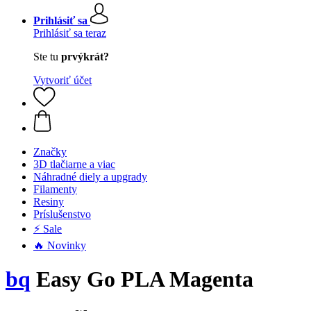
Prihlásiť sa
Prihlásiť sa teraz
Ste tu
prvýkrát?
Vytvoriť účet
Značky
3D tlačiarne a viac
Náhradné diely a upgrady
Filamenty
Resiny
Príslušenstvo
⚡ Sale
🔥 Novinky
bq
Easy Go PLA Magenta