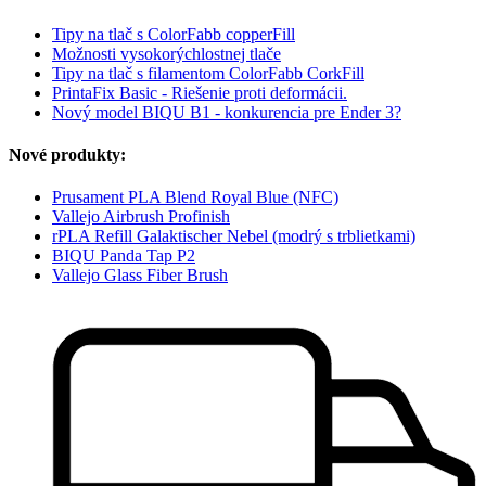
Tipy na tlač s ColorFabb copperFill
Možnosti vysokorýchlostnej tlače
Tipy na tlač s filamentom ColorFabb CorkFill
PrintaFix Basic - Riešenie proti deformácii.
Nový model BIQU B1 - konkurencia pre Ender 3?
Nové produkty:
Prusament PLA Blend Royal Blue (NFC)
Vallejo Airbrush Profinish
rPLA Refill Galaktischer Nebel (modrý s trblietkami)
BIQU Panda Tap P2
Vallejo Glass Fiber Brush