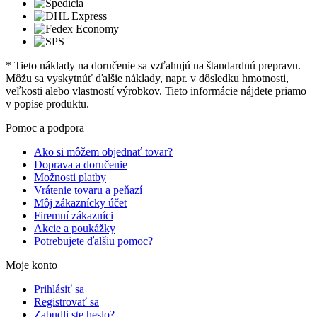
* Tieto náklady na doručenie sa vzťahujú na štandardnú prepravu.
Môžu sa vyskytnúť ďalšie náklady, napr. v dôsledku hmotnosti,
veľkosti alebo vlastností výrobkov. Tieto informácie nájdete priamo
v popise produktu.
Pomoc a podpora
Ako si môžem objednať tovar?
Doprava a doručenie
Možnosti platby
Vrátenie tovaru a peňazí
Môj zákaznícky účet
Firemní zákazníci
Akcie a poukážky
Potrebujete ďalšiu pomoc?
Moje konto
Prihlásiť sa
Registrovať sa
Zabudli ste heslo?