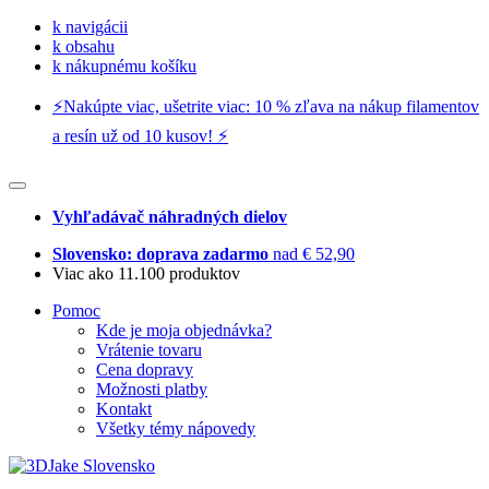
k navigácii
k obsahu
k nákupnému košíku
⚡️Nakúpte viac, ušetrite viac: 10 % zľava na nákup filamentov
a resín už od 10 kusov! ⚡️
Vyhľadávač náhradných dielov
Slovensko: doprava zadarmo
nad € 52,90
Viac ako 11.100 produktov
Pomoc
Kde je moja objednávka?
Vrátenie tovaru
Cena dopravy
Možnosti platby
Kontakt
Všetky témy nápovedy