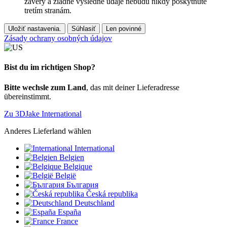
závery a žiadne výsledné údaje nebudú nikdy poskytnuté
tretím stranám.
Uložiť nastavenia.
Súhlasiť
Len povinné
Zásady ochrany osobných údajov
Bist du im richtigen Shop?
Bitte wechsle zum Land
, das mit deiner Lieferadresse
übereinstimmt.
Zu 3DJake International
Anderes Lieferland wählen
International
Belgien
Belgique
België
България
Česká republika
Deutschland
España
France