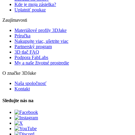
Kde je moja zásielka?
Uplatniť poukaz
Zaujímavosti
Materiálové profily 3DJake
Príručka
Nakupujte viac, ušetrite viac
Partnerský program
3D tlač FAQ
Podpora FabLabs
My a naše životné prostredie
O značke 3DJake
Naša spoločnosť
Kontakt
Sledujte nás na