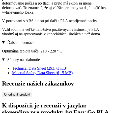
deformovanie počas a po tlači, a preto má sklon sa menej
deformovať. To znamená, že aj väčšie predmety sa dajú tlačiť bez
vyhrievaného lôžka.
V porovnaní s ABS nie sú pri tlači s PLA nepríjemné pachy.
Vzhľadom na veľké množstvo pozitívnych vlastností je PLA
vhodný aj na spracovanie v kanceláriách, školách a tiež doma.
Ďalšie informácie
Optimálna teplota tlače: 210 - 220 ° C
Súbory na stiahnutie
Technical Data Sheet
(293,73 KB)
Material Safety Data Sheet
(6,15 MB)
Recenzie našich zákazníkov
Ohodnotiť produkt
K dispozícii je recenzií v jazyku:
slovenčina pre produkt: bq Easy Go PLA