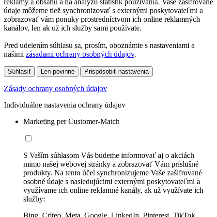
reklamy a obsahu a na analýzu štatistík používania. Vaše zašifrované
údaje môžeme tiež synchronizovať s externými poskytovateľmi a
zobrazovať vám ponuky prostredníctvom ich online reklamných
kanálov, len ak už ich služby sami používate.
Pred udelením súhlasu sa, prosím, oboznámte s nastaveniami a
našimi
zásadami ochrany osobných údajov
.
Súhlasiť
Len povinné
Prispôsobiť nastavenia
Zásady ochrany osobných údajov
Individuálne nastavenia ochrany údajov
Marketing per Customer-Match
S Vaším súhlasom Vás budeme informovať aj o akciách
mimo našej webovej stránky a zobrazovať Vám príslušné
produkty. Na tento účel synchronizujeme Vaše zašifrované
osobné údaje s nasledujúcimi externými poskytovateľmi a
využívame ich online reklamné kanály, ak už využívate ich
služby:
Bing, Criteo, Meta, Google, LinkedIn, Pinterest, TikTok