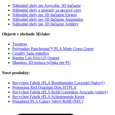
Náhradné diely pre Anycubic 3D tlačiarne
Náhradné diely a upgrady za akciové ceny
Náhradné diely pre 3D tlačiarne Elegoo
Náhradné diely pre 3D tlačiarne Snapmaker
Náhradné diely pre 3D tlačiarne Artillery
Objavte v obchode 3DJake:
Twotrees
Polymaker Panchroma™ PLA Matte Grass Green
Creality Sada remeňov
Bambu Lab PA6-GF Orange
Magigoo 3D lepiaca tyčinka pre PC
Nové produkty:
Recycling Fabrik rPLA Beruhigender Lavendel (fialový)
Protopasta Red Quantum Dots HTPLA
Recycling Fabrik rPLA Refill Gammlige Avocado (zelený)
Recycling Fabrik rPLA Schimmernde Kerze
Prusament PLA Galaxy Silver Refill (NFC)