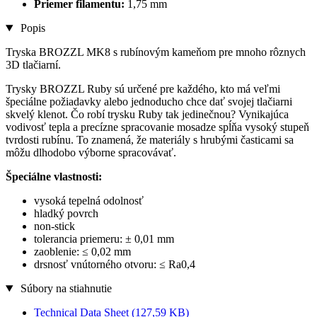
Priemer filamentu:
1,75 mm
Popis
Tryska BROZZL MK8 s rubínovým kameňom pre mnoho rôznych
3D tlačiarní.
Trysky BROZZL Ruby sú určené pre každého, kto má veľmi
špeciálne požiadavky alebo jednoducho chce dať svojej tlačiarni
skvelý klenot. Čo robí trysku Ruby tak jedinečnou? Vynikajúca
vodivosť tepla a precízne spracovanie mosadze spĺňa vysoký stupeň
tvrdosti rubínu. To znamená, že materiály s hrubými časticami sa
môžu dlhodobo výborne spracovávať.
Špeciálne vlastnosti:
vysoká tepelná odolnosť
hladký povrch
non-stick
tolerancia priemeru: ± 0,01 mm
zaoblenie: ≤ 0,02 mm
drsnosť vnútorného otvoru: ≤ Ra0,4
Súbory na stiahnutie
Technical Data Sheet
(127,59 KB)