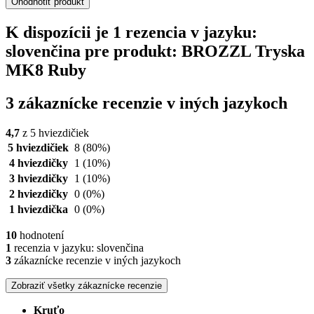
Ohodnotiť produkt
K dispozícii je 1 rezencia v jazyku:
slovenčina pre produkt: BROZZL Tryska
MK8 Ruby
3 zákaznícke recenzie v iných jazykoch
4,7
z 5 hviezdičiek
5 hviezdičiek
8
(80%)
4 hviezdičky
1
(10%)
3 hviezdičky
1
(10%)
2 hviezdičky
0
(0%)
1 hviezdička
0
(0%)
10
hodnotení
1
recenzia v jazyku: slovenčina
3
zákaznícke recenzie v iných jazykoch
Zobraziť všetky zákaznícke recenzie
Kruťo