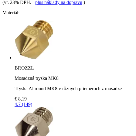
(vr. 23% DPH.
-
plus náklady na dopravu
)
Materiál:
BROZZL
Mosadzná tryska MK8
Tryska Allround MK8 v rôznych priemeroch z mosadze
€ 8,19
4.7 (149)