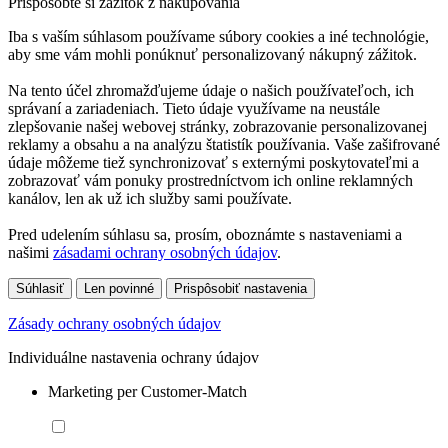
Prispôsobte si zážitok z nakupovania
Iba s vaším súhlasom používame súbory cookies a iné technológie,
aby sme vám mohli ponúknuť personalizovaný nákupný zážitok.
Na tento účel zhromažďujeme údaje o našich používateľoch, ich
správaní a zariadeniach. Tieto údaje využívame na neustále
zlepšovanie našej webovej stránky, zobrazovanie personalizovanej
reklamy a obsahu a na analýzu štatistík používania. Vaše zašifrované
údaje môžeme tiež synchronizovať s externými poskytovateľmi a
zobrazovať vám ponuky prostredníctvom ich online reklamných
kanálov, len ak už ich služby sami používate.
Pred udelením súhlasu sa, prosím, oboznámte s nastaveniami a
našimi
zásadami ochrany osobných údajov
.
Súhlasiť
Len povinné
Prispôsobiť nastavenia
Zásady ochrany osobných údajov
Individuálne nastavenia ochrany údajov
Marketing per Customer-Match