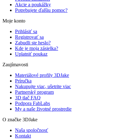
Akcie a poukážky
Potrebujete ďalšiu pomoc?
Moje konto
Prihlásiť sa
Registrovať sa
Zabudli ste heslo?
Kde je moja zásielka?
Uplatniť poukaz
Zaujímavosti
Materiálové profily 3DJake
Príručka
Nakupujte viac, ušetrite viac
Partnerský program
3D tlač FAQ
Podpora FabLabs
My a naše životné prostredie
O značke 3DJake
Naša spoločnosť
Kontakt