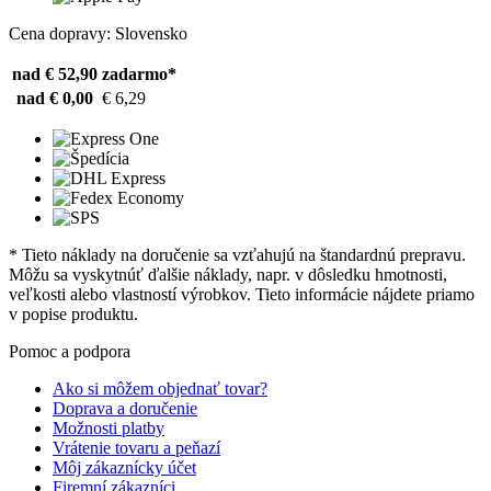
Cena dopravy: Slovensko
nad € 52,90
zadarmo*
nad € 0,00
€ 6,29
* Tieto náklady na doručenie sa vzťahujú na štandardnú prepravu.
Môžu sa vyskytnúť ďalšie náklady, napr. v dôsledku hmotnosti,
veľkosti alebo vlastností výrobkov. Tieto informácie nájdete priamo
v popise produktu.
Pomoc a podpora
Ako si môžem objednať tovar?
Doprava a doručenie
Možnosti platby
Vrátenie tovaru a peňazí
Môj zákaznícky účet
Firemní zákazníci