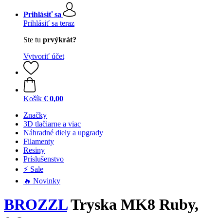
Prihlásiť sa
Prihlásiť sa teraz
Ste tu
prvýkrát?
Vytvoriť účet
Košík
€ 0,00
Značky
3D tlačiarne a viac
Náhradné diely a upgrady
Filamenty
Resiny
Príslušenstvo
⚡ Sale
🔥 Novinky
BROZZL
Tryska MK8 Ruby,