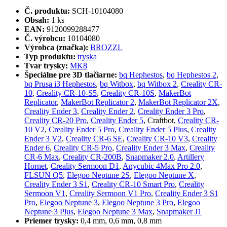
Č. produktu:
SCH-10104080
Obsah:
1 ks
EAN:
9120099288477
Č. výrobcu:
10104080
Výrobca (značka):
BROZZL
Typ produktu:
tryska
Tvar trysky:
MK8
Špeciálne pre 3D tlačiarne:
bq Hephestos
,
bq Hephestos 2
,
bq Prusa i3 Hephestos
,
bq Witbox
,
bq Witbox 2
,
Creality CR-
10
,
Creality CR-10-S5
,
Creality CR-10S
,
MakerBot
Replicator
,
MakerBot Replicator 2
,
MakerBot Replicator 2X
,
Creality Ender 3
,
Creality Ender 2
,
Creality Ender 3 Pro
,
Creality CR-20 Pro
,
Creality Ender 5
, Craftbot,
Creality CR-
10 V2
,
Creality Ender 5 Pro
,
Creality Ender 5 Plus
,
Creality
Ender 3 V2
,
Creality CR-6 SE
,
Creality CR-10 V3
,
Creality
Ender 6
,
Creality CR-5 Pro
,
Creality Ender 3 Max
,
Creality
CR-6 Max
,
Creality CR-200B
,
Snapmaker 2.0
,
Artillery
Hornet
,
Creality Sermoon D1
,
Anycubic 4Max Pro 2.0
,
FLSUN Q5
,
Elegoo Neptune 2S
,
Elegoo Neptune X
,
Creality Ender 3 S1
,
Creality CR-10 Smart Pro
,
Creality
Sermoon V1
,
Creality Sermoon V1 Pro
,
Creality Ender 3 S1
Pro
,
Elegoo Neptune 3
,
Elegoo Neptune 3 Pro
,
Elegoo
Neptune 3 Plus
,
Elegoo Neptune 3 Max
,
Snapmaker J1
Priemer trysky:
0,4 mm, 0,6 mm, 0,8 mm