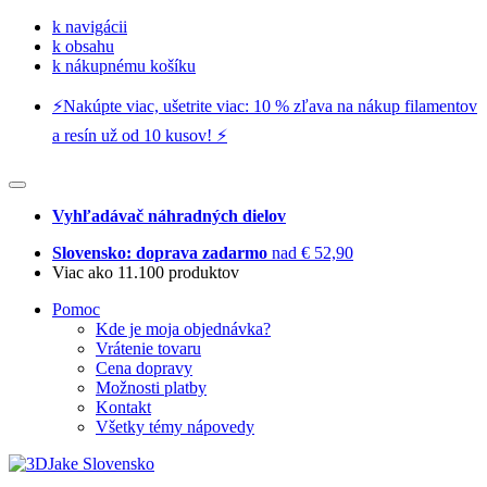
k navigácii
k obsahu
k nákupnému košíku
⚡️Nakúpte viac, ušetrite viac: 10 % zľava na nákup filamentov
a resín už od 10 kusov! ⚡️
Vyhľadávač náhradných dielov
Slovensko: doprava zadarmo
nad € 52,90
Viac ako 11.100 produktov
Pomoc
Kde je moja objednávka?
Vrátenie tovaru
Cena dopravy
Možnosti platby
Kontakt
Všetky témy nápovedy