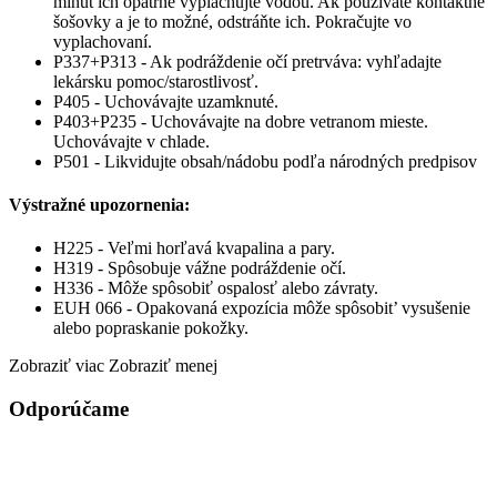
minút ich opatrne vyplachujte vodou. Ak používate kontaktné
šošovky a je to možné, odstráňte ich. Pokračujte vo
vyplachovaní.
P337+P313 - Ak podráždenie očí pretrváva: vyhľadajte
lekársku pomoc/starostlivosť.
P405 - Uchovávajte uzamknuté.
P403+P235 - Uchovávajte na dobre vetranom mieste.
Uchovávajte v chlade.
P501 - Likvidujte obsah/nádobu podľa národných predpisov
Výstražné upozornenia:
H225 - Veľmi horľavá kvapalina a pary.
H319 - Spôsobuje vážne podráždenie očí.
H336 - Môže spôsobiť ospalosť alebo závraty.
EUH 066 - Opakovaná expozícia môže spôsobit’ vysušenie
alebo popraskanie pokožky.
Zobraziť viac
Zobraziť menej
Odporúčame