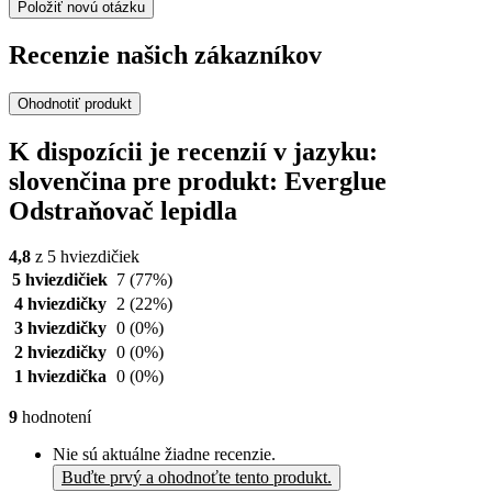
Položiť novú otázku
Recenzie našich zákazníkov
Ohodnotiť produkt
K dispozícii je recenzií v jazyku:
slovenčina pre produkt: Everglue
Odstraňovač lepidla
4,8
z 5 hviezdičiek
5 hviezdičiek
7
(77%)
4 hviezdičky
2
(22%)
3 hviezdičky
0
(0%)
2 hviezdičky
0
(0%)
1 hviezdička
0
(0%)
9
hodnotení
Nie sú aktuálne žiadne recenzie.
Buďte prvý a ohodnoťte tento produkt.