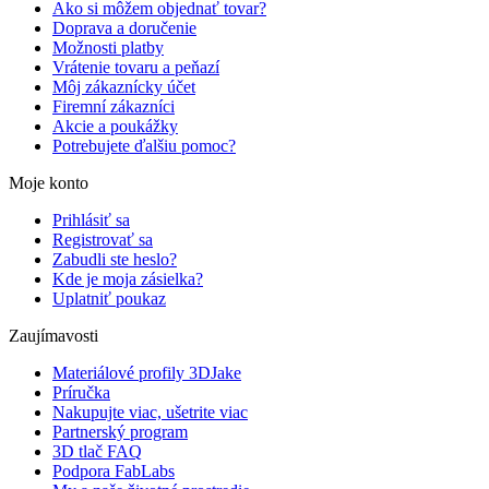
Ako si môžem objednať tovar?
Doprava a doručenie
Možnosti platby
Vrátenie tovaru a peňazí
Môj zákaznícky účet
Firemní zákazníci
Akcie a poukážky
Potrebujete ďalšiu pomoc?
Moje konto
Prihlásiť sa
Registrovať sa
Zabudli ste heslo?
Kde je moja zásielka?
Uplatniť poukaz
Zaujímavosti
Materiálové profily 3DJake
Príručka
Nakupujte viac, ušetrite viac
Partnerský program
3D tlač FAQ
Podpora FabLabs