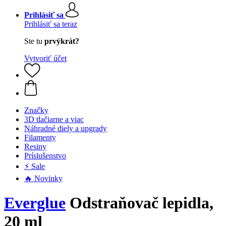
Prihlásiť sa
Prihlásiť sa teraz
Ste tu
prvýkrát?
Vytvoriť účet
Značky
3D tlačiarne a viac
Náhradné diely a upgrady
Filamenty
Resiny
Príslušenstvo
⚡ Sale
🔥 Novinky
Everglue
Odstraňovač lepidla,
20 ml