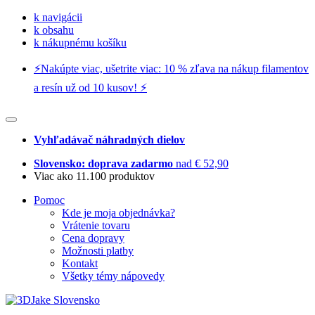
k navigácii
k obsahu
k nákupnému košíku
⚡️Nakúpte viac, ušetrite viac: 10 % zľava na nákup filamentov
a resín už od 10 kusov! ⚡️
Vyhľadávač náhradných dielov
Slovensko: doprava zadarmo
nad € 52,90
Viac ako 11.100 produktov
Pomoc
Kde je moja objednávka?
Vrátenie tovaru
Cena dopravy
Možnosti platby
Kontakt
Všetky témy nápovedy