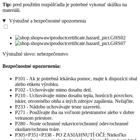
Tip:
pred použitím rozpúšťadla je potrebné vykonať skúšku na
materiáli.
Výstražné a bezpečnostné upozornenia
Výstražné slovo: nebezpečenstvo
Bezpečnostné upozornenia:
P101 - Ak je potrebná lekárska pomoc, majte k dispozícii obal
alebo etiketu výrobku.
P102 - Uchovávajte mimo dosahu detí.
P210 - Uchovávajte mimo dosahu tepla, horúcich povrchov,
iskier, otvoreného ohňa a iných zdrojov zapálenia. Nefajčite.
P233 - Nádobu uchovávajte tesne uzavretú.
P271 - Používajte iba na voľnom priestranstve alebo v dobre
vetranom priestore.
P280 - Noste ochranné rukavice/ochranný odev/ochranné
okuliare/ochranu tváre.
P305+P351+P338 - PO ZASIAHNUTÍ OČÍ: Niekoľko