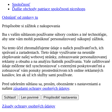
Spoločnosť
Ďalšie obchody patriace spoločnosti niceshops
Odstúpiť od zmluvy tu
Prispôsobte si zážitok z nakupovania
Iba s vaším súhlasom používame súbory cookies a iné technológie,
aby sme vám mohli ponúknuť personalizovaný nákupný zážitok.
Na tento účel zhromažďujeme údaje o našich používateľoch, ich
správaní a zariadeniach. Tieto údaje využívame na neustále
zlepšovanie našej webovej stránky, zobrazovanie personalizovanej
reklamy a obsahu a na analýzu štatistík používania. Vaše zašifrované
údaje môžeme tiež synchronizovať s externými poskytovateľmi a
zobrazovať vám ponuky prostredníctvom ich online reklamných
kanálov, len ak už ich služby sami používate.
Pred udelením súhlasu sa, prosím, oboznámte s nastaveniami a
našimi
zásadami ochrany osobných údajov
.
Súhlasiť
Len povinné
Prispôsobiť nastavenia
Zásady ochrany osobných údajov