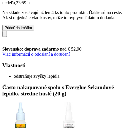
nedeľa,23:59 h
.
Na sklade zostávajú už len 4 ks tohto produktu. Ďalšie sú na ceste.
Ak si objednáte viac kusov, môže to ovplyvniť dátum dodania.
Pridať do košíka
Slovensko: doprava zadarmo
nad € 52,90
Viac informácií o odoslaní a doručení
Vlastnosti
odstraňuje zvyšky lepidla
Často nakupované spolu s Everglue Sekundové
lepidlo, stredne husté (20 g)