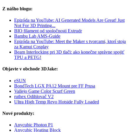
Z nášho blogu:
Epizóda na YouTube: AI Generated Models Are Great! Just
Not For 3D Printing...
BIO filament od spoločnosti Extrudr
Bambu Lab AMS-Guide
Epizóda na YouTube: Meet the Maker s tvorcami, ktorí stoja
za Kamui Cosplay
Beam Interlocking pri 3D tlači: ako konečne správne spojiť
TPU a PETG!
Objavte v obchode 3DJake:
eSUN
BondTech LGX PA12 Mount pre FF Prusa
Vallejo Game Color Scurf Green
ruthex Odihlovač V2
Ultra High Temp Revo Hotside Fully Loaded
Nové produkty:
Anycubic Photon P1
Anycubic Heating Block