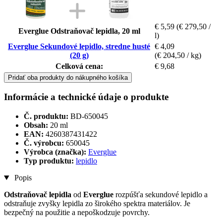
€ 5,59
(€ 279,50 /
Everglue Odstraňovač lepidla, 20 ml
l)
Everglue Sekundové lepidlo, stredne husté
€ 4,09
(20 g)
(€ 204,50 / kg)
Celková cena:
€ 9,68
Pridať oba produkty do nákupného košíka
Informácie a technické údaje o produkte
Č. produktu:
BD-650045
Obsah:
20 ml
EAN:
4260387431422
Č. výrobcu:
650045
Výrobca (značka):
Everglue
Typ produktu:
lepidlo
Popis
Odstraňovač lepidla
od
Everglue
rozpúšťa sekundové lepidlo a
odstraňuje zvyšky lepidla zo širokého spektra materiálov. Je
bezpečný na použitie a nepoškodzuje povrchy.