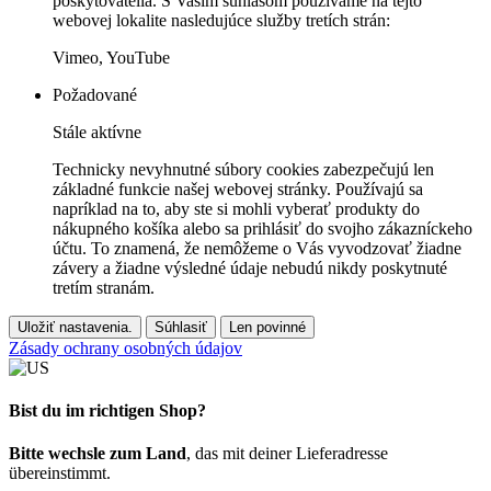
poskytovatelia. S Vaším súhlasom používame na tejto
webovej lokalite nasledujúce služby tretích strán:
Vimeo, YouTube
Požadované
Stále aktívne
Technicky nevyhnutné súbory cookies zabezpečujú len
základné funkcie našej webovej stránky. Používajú sa
napríklad na to, aby ste si mohli vyberať produkty do
nákupného košíka alebo sa prihlásiť do svojho zákazníckeho
účtu. To znamená, že nemôžeme o Vás vyvodzovať žiadne
závery a žiadne výsledné údaje nebudú nikdy poskytnuté
tretím stranám.
Uložiť nastavenia.
Súhlasiť
Len povinné
Zásady ochrany osobných údajov
Bist du im richtigen Shop?
Bitte wechsle zum Land
, das mit deiner Lieferadresse
übereinstimmt.