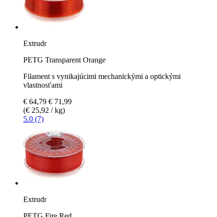
Extrudr
PETG Transparent Orange
Filament s vynikajúcimi mechanickými a optickými
vlastnosťami
€ 64,79
€ 71,99
(€ 25,92 / kg)
5.0 (7)
Extrudr
PETG Fire Red