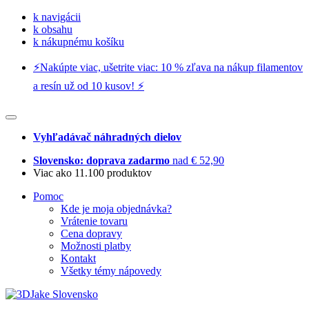
k navigácii
k obsahu
k nákupnému košíku
⚡️Nakúpte viac, ušetrite viac: 10 % zľava na nákup filamentov
a resín už od 10 kusov! ⚡️
Vyhľadávač náhradných dielov
Slovensko: doprava zadarmo
nad € 52,90
Viac ako 11.100 produktov
Pomoc
Kde je moja objednávka?
Vrátenie tovaru
Cena dopravy
Možnosti platby
Kontakt
Všetky témy nápovedy