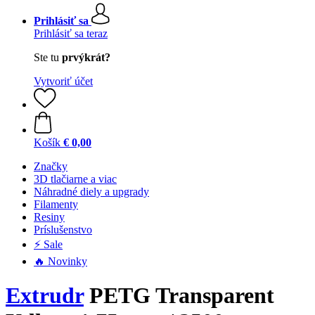
Prihlásiť sa
Prihlásiť sa teraz
Ste tu
prvýkrát?
Vytvoriť účet
Košík
€ 0,00
Značky
3D tlačiarne a viac
Náhradné diely a upgrady
Filamenty
Resiny
Príslušenstvo
⚡ Sale
🔥 Novinky
Extrudr
PETG Transparent