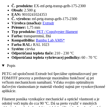
Č. produktu:
EX-mf-petg-transp-gelb-175-2300
Obsah:
2.500 g
EAN:
9010241024353
Č. výrobcu:
mf-petg-transp-gelb-175-2300
Výrobca (značka):
Extrudr
Priemer:
1,75 mm
Typ produktu:
PET / Copolyester filament
Farba:
transparentná, žltá
Kompatibilita:
Bambu Lab AMS*
Farba RAL:
RAL 1023
Systém:
cievka
Odporúčaná teplota tlače:
210 - 230 °C
Odporúčaná teplota vyhrievacej podložky:
60 - 70 °C
Popis
PETG od spoločnosti Extrudr bol špeciálne optimalizovaný pre
FDM/FFF procesy a predstavuje maximálnu funkčnosť aj pri
veľkom mechanickom namáhaní. Vďaka svojim optimálnym
tlačovým vlastnostiam je materiál vhodný najmä pre vysokovýkonné
aplikácie.
Filament ponúka vynikajúce mechanické a optické vlastnosti a je
odolný voči teplu do cca 90 °C. Dá sa preto využiť v mnohých