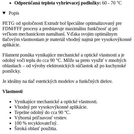
Odporúčaná teplota vyhrievacej podložky:
60 - 70 °C
Popis
PETG od spoločnosti Extrudr bol špeciálne optimalizovaný pre
FDM/FFF procesy a predstavuje maximálnu funkčnosť aj pri
veľkom mechanickom namáhaní. Vďaka svojim optimálnym
tlačovým vlastnostiam je materiál vhodný najmä pre vysokovýkonné
aplikácie.
Filament ponúka vynikajúce mechanické a optické vlastnosti a je
odolný voči teplu do cca 90 °C. Môže sa preto využiť v mnohých
oblastiach – od výroby elektronických súčiastok až po kuchynské
pomôcky.
Je ideálny na tlač estetických modelov a funkčných dielov.
Vlastnosti
Vynikajúce mechanické a optické vlastnosti.
Vhodný pre vysokovýkonné aplikácie.
Tepelne odolný do cca 90 °C.
Výborná priľnavosť vrstiev.
100 % recyklovateľný.
Široká oblasť použitia.