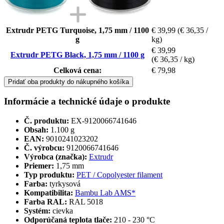
Extrudr PETG Turquoise, 1,75 mm / 1100
€ 39,99
(€ 36,35 /
g
kg)
€ 39,99
Extrudr PETG Black, 1,75 mm / 1100 g
(€ 36,35 / kg)
Celková cena:
€ 79,98
Pridať oba produkty do nákupného košíka
Informácie a technické údaje o produkte
Č. produktu:
EX-9120066741646
Obsah:
1.100 g
EAN:
9010241023202
Č. výrobcu:
9120066741646
Výrobca (značka):
Extrudr
Priemer:
1,75 mm
Typ produktu:
PET / Copolyester filament
Farba:
tyrkysová
Kompatibilita:
Bambu Lab AMS*
Farba RAL:
RAL 5018
Systém:
cievka
Odporúčaná teplota tlače:
210 - 230 °C