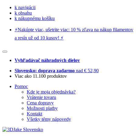
k navigácii
k obsahu
k nákupnému košíku
⚡️Nakúpte viac, ušetrite viac: 10 % zľava na nákup filamentov
a resín už od 10 kusov! ⚡️
Vyhľadávač náhradných dielov
Slovensko: doprava zadarmo
nad € 52,90
Viac ako 11.100 produktov
Pomoc
Kde je moja objednávka?
Vrátenie tovaru
Cena dopravy
Možnosti platby
Kontakt
Všetky témy nápovedy