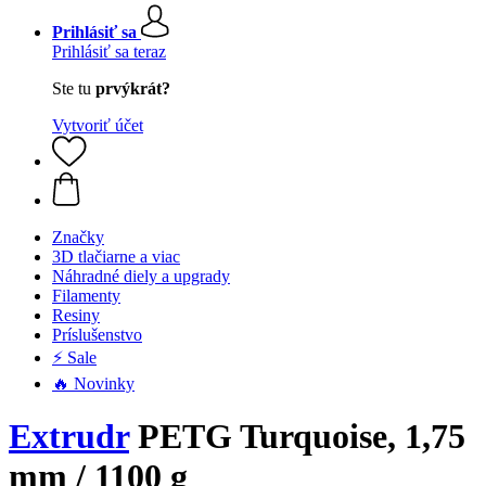
Prihlásiť sa
Prihlásiť sa teraz
Ste tu
prvýkrát?
Vytvoriť účet
Značky
3D tlačiarne a viac
Náhradné diely a upgrady
Filamenty
Resiny
Príslušenstvo
⚡ Sale
🔥 Novinky
Extrudr
PETG Turquoise, 1,75
mm / 1100 g