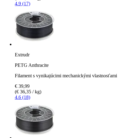
4.9 (17)
Extrudr
PETG Anthracite
Filament s vynikajúcimi mechanickými vlastnosťami
€ 39,99
(€ 36,35 / kg)
4.6 (18)