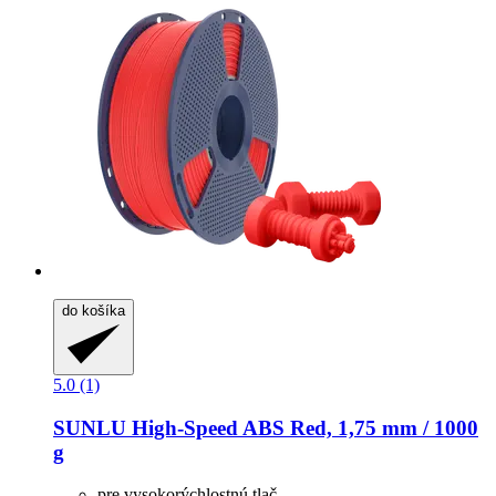
do košíka
5.0 (1)
SUNLU
High-​Speed ABS Red, 1,75 mm / 1000
g
pre vysokorýchlostnú tlač