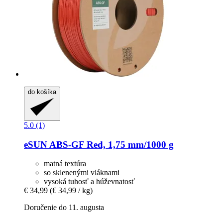
do košíka
5.0 (1)
eSUN
ABS-​GF Red, 1,75 mm/1000 g
matná textúra
so sklenenými vláknami
vysoká tuhosť a húževnatosť
€ 34,99
(€ 34,99 / kg)
Doručenie do 11. augusta