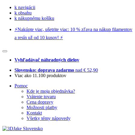
k navigácii
k obsahu
k nákupnému košíku
⚡️Nakúpte viac, ušetrite viac: 10 % zľava na nákup filamentov
a resín už od 10 kusov! ⚡️
Vyhľadávač náhradných dielov
Slovensko: doprava zadarmo
nad € 52,90
Viac ako 11.100 produktov
Pomoc
Kde je moja objednávka?
Vrátenie tovaru
Cena dopravy
Možnosti platby
Kontakt
Všetky témy nápovedy