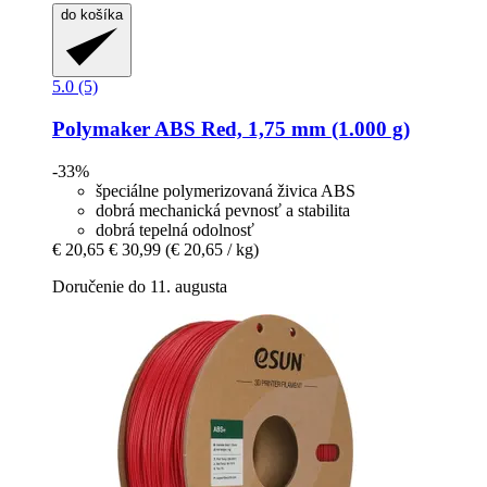
do košíka
5.0 (5)
Polymaker
ABS Red, 1,75 mm (1.000 g)
-33%
špeciálne polymerizovaná živica ABS
dobrá mechanická pevnosť a stabilita
dobrá tepelná odolnosť
€ 20,65
€ 30,99
(€ 20,65 / kg)
Doručenie do 11. augusta