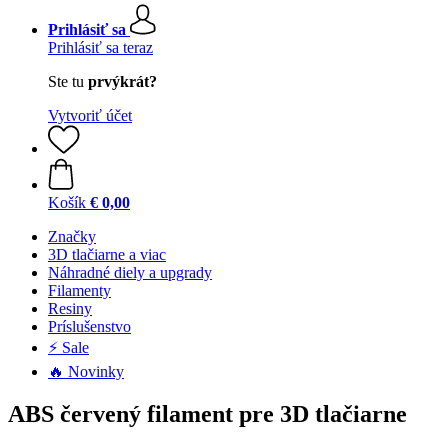
Prihlásiť sa
Prihlásiť sa teraz
Ste tu
prvýkrát?
Vytvoriť účet
Košík
€ 0,00
Značky
3D tlačiarne a viac
Náhradné diely a upgrady
Filamenty
Resiny
Príslušenstvo
⚡ Sale
🔥 Novinky
ABS červený filament pre 3D tlačiarne