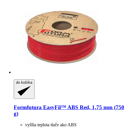
do košíka
Formfutura
EasyFil™ ABS Red, 1,75 mm (750
g)
vyššia teplota tlače ako ABS