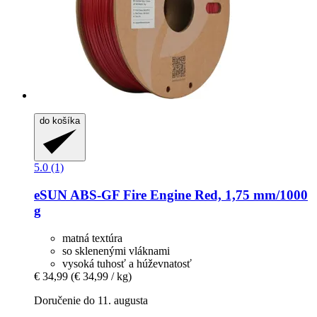
do košíka
5.0 (1)
eSUN
ABS-​GF Fire Engine Red, 1,75 mm/1000
g
matná textúra
so sklenenými vláknami
vysoká tuhosť a húževnatosť
€ 34,99
(€ 34,99 / kg)
Doručenie do 11. augusta