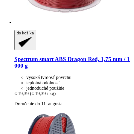
do košíka
Spectrum
smart ABS Dragon Red, 1,75 mm / 1
000 g
vysoká tvrdosť povrchu
teplotná odolnosť
jednoduché použitie
€ 19,39
(€ 19,39 / kg)
Doručenie do 11. augusta