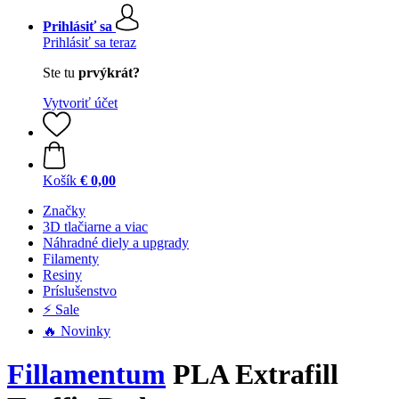
Prihlásiť sa
Prihlásiť sa teraz
Ste tu
prvýkrát?
Vytvoriť účet
Košík
€ 0,00
Značky
3D tlačiarne a viac
Náhradné diely a upgrady
Filamenty
Resiny
Príslušenstvo
⚡ Sale
🔥 Novinky
Fillamentum
PLA Extrafill