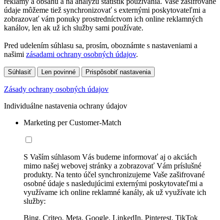
reklamy a obsahu a na analýzu štatistík používania. Vaše zašifrované
údaje môžeme tiež synchronizovať s externými poskytovateľmi a
zobrazovať vám ponuky prostredníctvom ich online reklamných
kanálov, len ak už ich služby sami používate.
Pred udelením súhlasu sa, prosím, oboznámte s nastaveniami a
našimi
zásadami ochrany osobných údajov
.
Súhlasiť
Len povinné
Prispôsobiť nastavenia
Zásady ochrany osobných údajov
Individuálne nastavenia ochrany údajov
Marketing per Customer-Match
S Vaším súhlasom Vás budeme informovať aj o akciách
mimo našej webovej stránky a zobrazovať Vám príslušné
produkty. Na tento účel synchronizujeme Vaše zašifrované
osobné údaje s nasledujúcimi externými poskytovateľmi a
využívame ich online reklamné kanály, ak už využívate ich
služby:
Bing, Criteo, Meta, Google, LinkedIn, Pinterest, TikTok