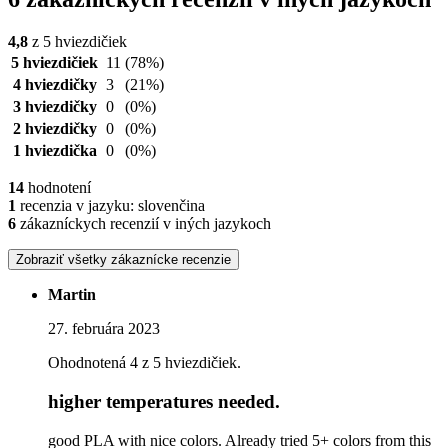
4,8
z 5 hviezdičiek
5 hviezdičiek
11
(78%)
4 hviezdičky
3
(21%)
3 hviezdičky
0
(0%)
2 hviezdičky
0
(0%)
1 hviezdička
0
(0%)
14
hodnotení
1
recenzia v jazyku: slovenčina
6
zákazníckych recenzií v iných jazykoch
Zobraziť všetky zákaznícke recenzie
Martin
27. februára 2023
Ohodnotená 4 z 5 hviezdičiek.
higher temperatures needed.
good PLA with nice colors. Already tried 5+ colors from this