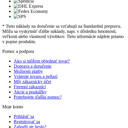
* Tieto náklady na doručenie sa vzťahujú na štandardnú prepravu.
Môžu sa vyskytnúť ďalšie náklady, napr. v dôsledku hmotnosti,
veľkosti alebo vlastností výrobkov. Tieto informácie nájdete priamo
v popise produktu.
Pomoc a podpora
Ako si môžem objednať tovar?
Doprava a doručenie
Možnosti platby
Vrátenie tovaru a peňazí
Môj zákaznícky účet
Firemní zákazníci
Akcie a poukážky
Potrebujete ďalšiu pomoc?
Moje konto
Prihlásiť sa
Registrovať sa
Zabudli ste heslo?