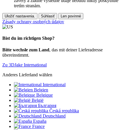
závery a žiadne výsledné údaje nebudú nikdy poskytnuté
tretím stranám.
Uložiť nastavenia.
Súhlasiť
Len povinné
Zásady ochrany osobných údajov
Bist du im richtigen Shop?
Bitte wechsle zum Land
, das mit deiner Lieferadresse
übereinstimmt.
Zu 3DJake International
Anderes Lieferland wählen
International
Belgien
Belgique
België
България
Česká republika
Deutschland
España
France