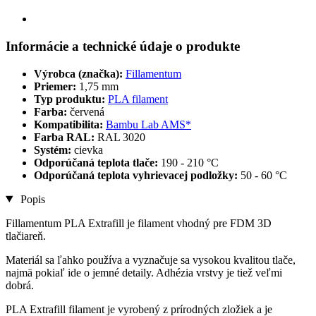
Informácie a technické údaje o produkte
Výrobca (značka):
Fillamentum
Priemer:
1,75 mm
Typ produktu:
PLA filament
Farba:
červená
Kompatibilita:
Bambu Lab AMS*
Farba RAL:
RAL 3020
Systém:
cievka
Odporúčaná teplota tlače:
190 - 210 °C
Odporúčaná teplota vyhrievacej podložky:
50 - 60 °C
Popis
Fillamentum PLA Extrafill je filament vhodný pre FDM 3D
tlačiareň.
Materiál sa ľahko používa a vyznačuje sa vysokou kvalitou tlače,
najmä pokiaľ ide o jemné detaily. Adhézia vrstvy je tiež veľmi
dobrá.
PLA Extrafill filament je vyrobený z prírodných zložiek a je