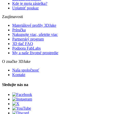
Kde je moja zásielka?
Uplatniť poukaz
Zaujímavosti
Materiálové profily 3DJake
Príručka
Nakupujte viac, ušetrite viac
Partnerský program
3D tlač FAQ
Podpora FabLabs
My a naše životné prostredie
O značke 3DJake
Naša spoločnosť
Kontakt
Sledujte nás na