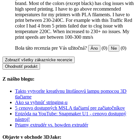
brand. Most of the colors (except black) has clog issues with
high speed printing. I have to go above recommended
temperatures for my printers with PLA filaments. I have to
print between 230-240C. For example with this Traffic Red
color I had 4 from 5 prints failed due to clog issue with
temperature 220C. When increased to 230+ no issues. My
print speeds are between 100-300 mm/s
Bola táto recenzia pre Vás užitočná?
(0)
(0)
Áno
Nie
Zobraziť všetky zákaznícke recenzie
Ohodnotiť produkt
Z nášho blogu:
Takto vytvoríte kreatívnu litofánovú lampu pomocou 3D
tlačiarne
Ako sa vyhnúť stringing-u
5 cenovo dostupných MSLA tlačiarní pre začiatočníkov
Epizóda na YouTube: Snapmaker U1 - cenovo dostupný
nástroj!
Priamy extrudér vs. bowden extrudér
Objavte v obchode 3DJake: