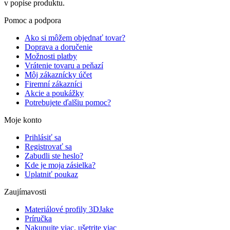
v popise produktu.
Pomoc a podpora
Ako si môžem objednať tovar?
Doprava a doručenie
Možnosti platby
Vrátenie tovaru a peňazí
Môj zákaznícky účet
Firemní zákazníci
Akcie a poukážky
Potrebujete ďalšiu pomoc?
Moje konto
Prihlásiť sa
Registrovať sa
Zabudli ste heslo?
Kde je moja zásielka?
Uplatniť poukaz
Zaujímavosti
Materiálové profily 3DJake
Príručka
Nakupujte viac, ušetrite viac