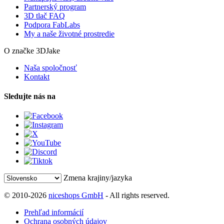
Partnerský program
3D tlač FAQ
Podpora FabLabs
My a naše životné prostredie
O značke 3DJake
Naša spoločnosť
Kontakt
Sledujte nás na
Zmena krajiny/jazyka
© 2010-2026
niceshops GmbH
- All rights reserved.
Prehľad informácií
Ochrana osobných údajov