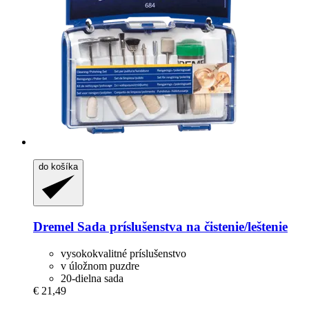
do košíka
Dremel
Sada príslušenstva na čistenie/leštenie
vysokokvalitné príslušenstvo
v úložnom puzdre
20-dielna sada
€ 21,49