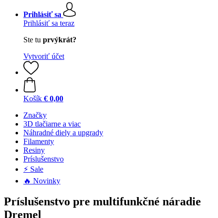
Prihlásiť sa
Prihlásiť sa teraz
Ste tu
prvýkrát?
Vytvoriť účet
Košík
€ 0,00
Značky
3D tlačiarne a viac
Náhradné diely a upgrady
Filamenty
Resiny
Príslušenstvo
⚡ Sale
🔥 Novinky
Príslušenstvo pre multifunkčné náradie
Dremel