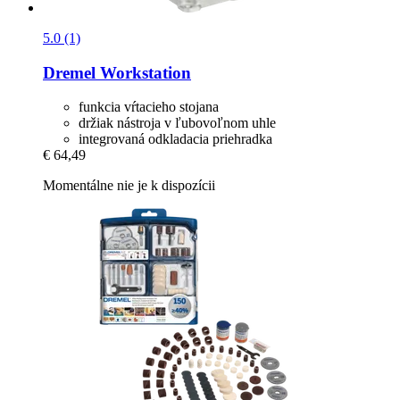
5.0 (1)
Dremel
Workstation
funkcia vŕtacieho stojana
držiak nástroja v ľubovoľnom uhle
integrovaná odkladacia priehradka
€ 64,49
Momentálne nie je k dispozícii