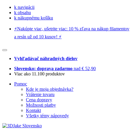
k navigácii
k obsahu
k nákupnému košíku
⚡️Nakúpte viac, ušetrite viac: 10 % zľava na nákup filamentov
a resín už od 10 kusov! ⚡️
Vyhľadávač náhradných dielov
Slovensko: doprava zadarmo
nad € 52,90
Viac ako 11.100 produktov
Pomoc
Kde je moja objednávka?
Vrátenie tovaru
Cena dopravy
Možnosti platby
Kontakt
Všetky témy nápovedy