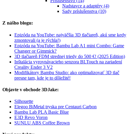
Príslušenstvo (14)
Nadstavce a adaptéry (4)
Sady príslušenstva (10)
Z nášho blogu:
Epizóda na YouTube: najväčšia 3D tlačiareň, akú sme kedy
zmontovali (a je rýchla!)
Epizóda na YouTube: Bambu Lab A1 mini Combo: Game
Changer or Gimmick?
3D tlačiareň FDM strednej triedy do 500 €! (2025 Edition)
Inštalácia vyrovnávacieho senzora BLTouch na zariadení
Creality Ender 3 V2
Modifikátory Bambu Studio: ako optimalizovať 3D tlač
presne tam, kde je to dôležité!
Objavte v obchode 3DJake:
Silhouette
Elegoo BiMetal tryska pre Centauri Carbon
Bambu Lab PLA Basic Blue
E3D Revo Voron
SUNLU ABS Coffee Brown