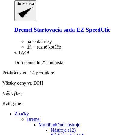
do košíka
Dremel
Štartovacia sada EZ SpeedClic
na tenké rezy
tŕň + rezné kotúče
€ 17,49
Doručenie do 25. augusta
Príslušenstvo: 14 produktov
Všetky ceny vr. DPH
Váš výber
Kategórie:
Značky
Dremel
Multifunkčné nástroje
Nástroje (12)