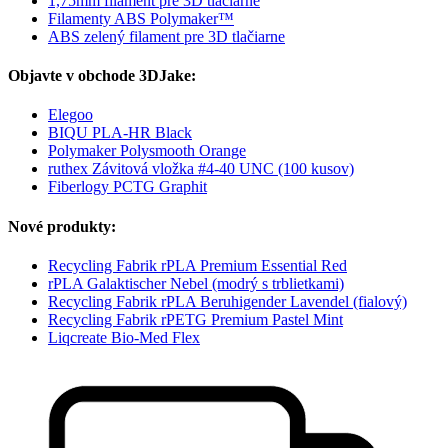
1,75mm filament pre 3D tlačiarne
Filamenty ABS Polymaker™
ABS zelený filament pre 3D tlačiarne
Objavte v obchode 3DJake:
Elegoo
BIQU PLA-HR Black
Polymaker Polysmooth Orange
ruthex Závitová vložka #4-40 UNC (100 kusov)
Fiberlogy PCTG Graphit
Nové produkty:
Recycling Fabrik rPLA Premium Essential Red
rPLA Galaktischer Nebel (modrý s trblietkami)
Recycling Fabrik rPLA Beruhigender Lavendel (fialový)
Recycling Fabrik rPETG Premium Pastel Mint
Liqcreate Bio-Med Flex