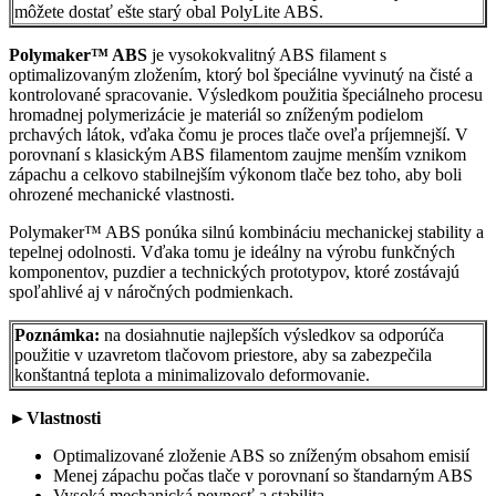
môžete dostať ešte starý obal PolyLite ABS.
Polymaker™
ABS
je vysokokvalitný ABS filament s
optimalizovaným zložením, ktorý bol špeciálne vyvinutý na čisté a
kontrolované spracovanie. Výsledkom použitia špeciálneho procesu
hromadnej polymerizácie je materiál so zníženým podielom
prchavých látok, vďaka čomu je proces tlače oveľa príjemnejší. V
porovnaní s klasickým ABS filamentom zaujme menším vznikom
zápachu a celkovo stabilnejším výkonom tlače bez toho, aby boli
ohrozené mechanické vlastnosti.
Polymaker™ ABS ponúka silnú kombináciu mechanickej stability a
tepelnej odolnosti. Vďaka tomu je ideálny na výrobu funkčných
komponentov, puzdier a technických prototypov, ktoré zostávajú
spoľahlivé aj v náročných podmienkach.
Poznámka:
na dosiahnutie najlepších výsledkov sa odporúča
použitie v uzavretom tlačovom priestore, aby sa zabezpečila
konštantná teplota a minimalizovalo deformovanie.
►
Vlastnosti
Optimalizované zloženie ABS so zníženým obsahom emisií
Menej zápachu počas tlače v porovnaní so štandarným ABS
Vysoká mechanická pevnosť a stabilita