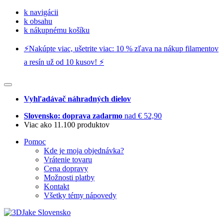
k navigácii
k obsahu
k nákupnému košíku
⚡️Nakúpte viac, ušetrite viac: 10 % zľava na nákup filamentov
a resín už od 10 kusov! ⚡️
Vyhľadávač náhradných dielov
Slovensko: doprava zadarmo
nad € 52,90
Viac ako 11.100 produktov
Pomoc
Kde je moja objednávka?
Vrátenie tovaru
Cena dopravy
Možnosti platby
Kontakt
Všetky témy nápovedy