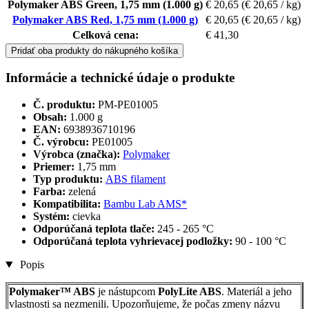
Polymaker ABS Green, 1,75 mm (1.000 g)
€ 20,65
(€ 20,65 / kg)
Polymaker ABS Red, 1,75 mm (1.000 g)
€ 20,65
(€ 20,65 / kg)
Celková cena:
€ 41,30
Pridať oba produkty do nákupného košíka
Informácie a technické údaje o produkte
Č. produktu:
PM-PE01005
Obsah:
1.000 g
EAN:
6938936710196
Č. výrobcu:
PE01005
Výrobca (značka):
Polymaker
Priemer:
1,75 mm
Typ produktu:
ABS filament
Farba:
zelená
Kompatibilita:
Bambu Lab AMS*
Systém:
cievka
Odporúčaná teplota tlače:
245 - 265 °C
Odporúčaná teplota vyhrievacej podložky:
90 - 100 °C
Popis
Polymaker™ ABS
je nástupcom
PolyLite ABS
. Materiál a jeho
vlastnosti sa nezmenili. Upozorňujeme, že počas zmeny názvu