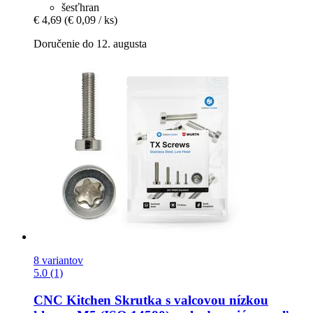
šesťhran
€ 4,69
(€ 0,09 / ks)
Doručenie do 12. augusta
8 variantov
5.0 (1)
CNC Kitchen
Skrutka s valcovou nízkou