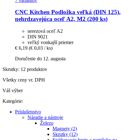
7 variantov
CNC Kitchen
Podložka veľká (DIN 125),
nehrdzavejúca oceľ A2, M2 (200 ks)
nerezová oceľ A2
DIN 9021
veľký vonkajší priemer
€ 6,19
(€ 0,03 / ks)
Doručenie do 12. augusta
Skrutky: 12 produktov
Všetky ceny vr. DPH
Váš výber
Kategórie:
Príslušenstvo
Náradie a nástroje
Železo
Magnety (2)
Skrutky (12)
Spájkovacie hroty a pomôcky na