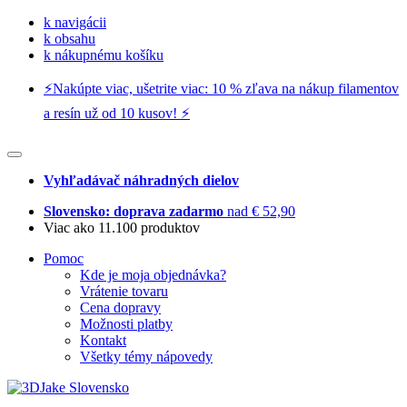
k navigácii
k obsahu
k nákupnému košíku
⚡️Nakúpte viac, ušetrite viac: 10 % zľava na nákup filamentov
a resín už od 10 kusov! ⚡️
Vyhľadávač náhradných dielov
Slovensko: doprava zadarmo
nad € 52,90
Viac ako 11.100 produktov
Pomoc
Kde je moja objednávka?
Vrátenie tovaru
Cena dopravy
Možnosti platby
Kontakt
Všetky témy nápovedy