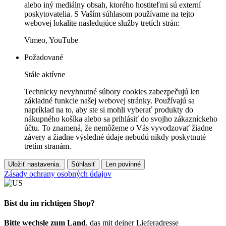
alebo iný mediálny obsah, ktorého hostiteľmi sú externí
poskytovatelia. S Vaším súhlasom používame na tejto
webovej lokalite nasledujúce služby tretích strán:
Vimeo, YouTube
Požadované
Stále aktívne
Technicky nevyhnutné súbory cookies zabezpečujú len
základné funkcie našej webovej stránky. Používajú sa
napríklad na to, aby ste si mohli vyberať produkty do
nákupného košíka alebo sa prihlásiť do svojho zákazníckeho
účtu. To znamená, že nemôžeme o Vás vyvodzovať žiadne
závery a žiadne výsledné údaje nebudú nikdy poskytnuté
tretím stranám.
Uložiť nastavenia.
Súhlasiť
Len povinné
Zásady ochrany osobných údajov
Bist du im richtigen Shop?
Bitte wechsle zum Land
, das mit deiner Lieferadresse