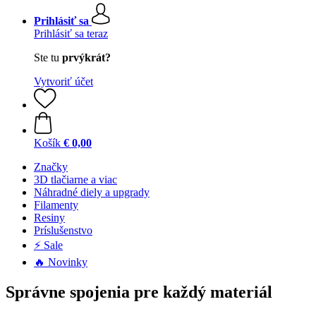
Prihlásiť sa
Prihlásiť sa teraz
Ste tu
prvýkrát?
Vytvoriť účet
Košík
€ 0,00
Značky
3D tlačiarne a viac
Náhradné diely a upgrady
Filamenty
Resiny
Príslušenstvo
⚡ Sale
🔥 Novinky
Správne spojenia pre každý materiál