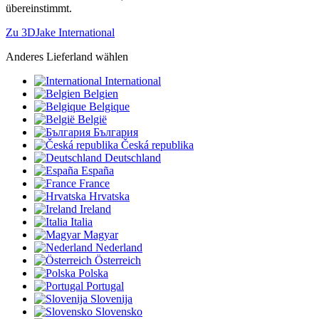
übereinstimmt.
Zu 3DJake International
Anderes Lieferland wählen
International
Belgien
Belgique
België
България
Česká republika
Deutschland
España
France
Hrvatska
Ireland
Italia
Magyar
Nederland
Österreich
Polska
Portugal
Slovenija
Slovensko