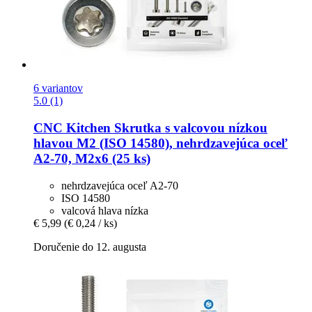
6 variantov
5.0 (1)
CNC Kitchen
Skrutka s valcovou nízkou
hlavou M2 (ISO 14580), nehrdzavejúca oceľ
A2-​70, M2x6 (25 ks)
nehrdzavejúca oceľ A2-70
ISO 14580
valcová hlava nízka
€ 5,99
(€ 0,24 / ks)
Doručenie do 12. augusta