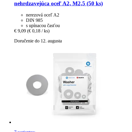
nehrdzavejúca oceľ A2, M2,5 (50 ks)
nerezová oceľ A2
DIN 985
s upínacou časťou
€ 9,09
(€ 0,18 / ks)
Doručenie do 12. augusta