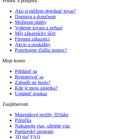
Pomoc a podpora
Ako si môžem objednať tovar?
Doprava a doručenie
Možnosti platby
Vrátenie tovaru a peňazí
Môj zákaznícky účet
Firemní zákazníci
Akcie a poukážky
Potrebujete ďalšiu pomoc?
Moje konto
Prihlásiť sa
Registrovať sa
Zabudli ste heslo?
Kde je moja zásielka?
Uplatniť poukaz
Zaujímavosti
Materiálové profily 3DJake
Príručka
Nakupujte viac, ušetrite viac
Partnerský program
3D tlač FAQ