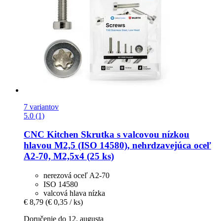
7 variantov
5.0 (1)
CNC Kitchen
Skrutka s valcovou nízkou
hlavou M2,5 (ISO 14580), nehrdzavejúca oceľ
A2-​70, M2,5x4 (25 ks)
nerezová oceľ A2-70
ISO 14580
valcová hlava nízka
€ 8,79
(€ 0,35 / ks)
Doručenie do 12. augusta