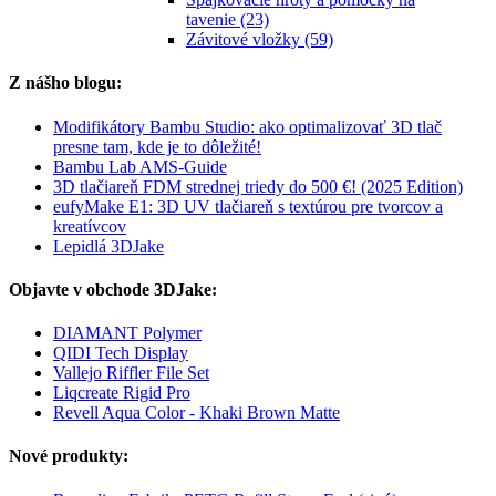
tavenie (23)
Závitové vložky (59)
Z nášho blogu:
Modifikátory Bambu Studio: ako optimalizovať 3D tlač
presne tam, kde je to dôležité!
Bambu Lab AMS-Guide
3D tlačiareň FDM strednej triedy do 500 €! (2025 Edition)
eufyMake E1: 3D UV tlačiareň s textúrou pre tvorcov a
kreatívcov
Lepidlá 3DJake
Objavte v obchode 3DJake:
DIAMANT Polymer
QIDI Tech Display
Vallejo Riffler File Set
Liqcreate Rigid Pro
Revell Aqua Color - Khaki Brown Matte
Nové produkty: