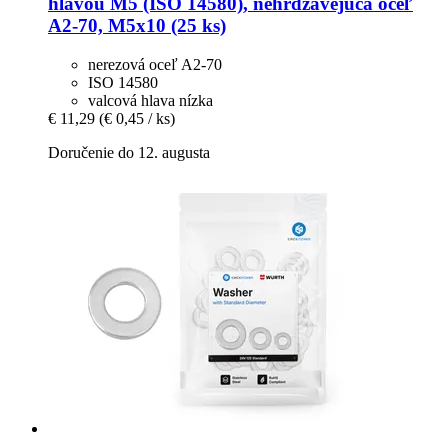
hlavou M5 (ISO 14580), nehrdzavejúca oceľ
A2-​70, M5x10 (25 ks)
nerezová oceľ A2-70
ISO 14580
valcová hlava nízka
€ 11,29
(€ 0,45 / ks)
Doručenie do 12. augusta