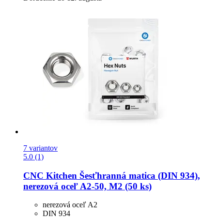
7 variantov
5.0 (1)
CNC Kitchen
Šesťhranná matica (DIN 934),
nerezová oceľ A2-​50, M2 (50 ks)
nerezová oceľ A2
DIN 934