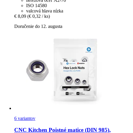
nerezová oceľ A2-70
ISO 14580
valcová hlava nízka
€ 8,09
(€ 0,32 / ks)
Doručenie do 12. augusta
6 variantov
CNC Kitchen
Poistné matice (DIN 985),