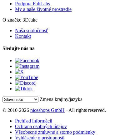
Podpora FabLabs
My a naše životné prostredie
O značke 3DJake
Naša spoločnosť
Kontakt
Sledujte nás na
Zmena krajiny/jazyka
© 2010-2026
niceshops GmbH
- All rights reserved.
Prehľad informácií
Ochrana osobných údajov
Všeobecné zmluvné a storno podmienky
Vyhlásenie o prístupnosti