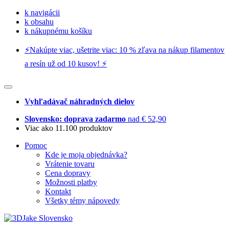
k navigácii
k obsahu
k nákupnému košíku
⚡️Nakúpte viac, ušetrite viac: 10 % zľava na nákup filamentov
a resín už od 10 kusov! ⚡️
Vyhľadávač náhradných dielov
Slovensko: doprava zadarmo
nad € 52,90
Viac ako 11.100 produktov
Pomoc
Kde je moja objednávka?
Vrátenie tovaru
Cena dopravy
Možnosti platby
Kontakt
Všetky témy nápovedy