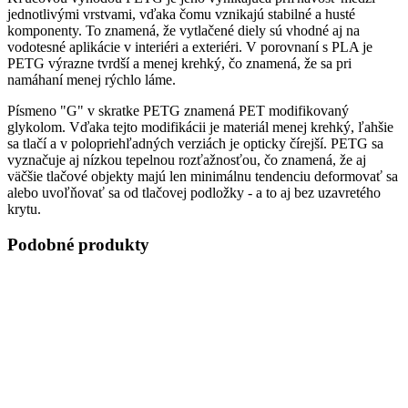
jednotlivými vrstvami, vďaka čomu vznikajú stabilné a husté
komponenty. To znamená, že vytlačené diely sú vhodné aj na
vodotesné aplikácie v interiéri a exteriéri. V porovnaní s PLA je
PETG výrazne tvrdší a menej krehký, čo znamená, že sa pri
namáhaní menej rýchlo láme.
Písmeno "G" v skratke PETG znamená PET modifikovaný
glykolom. Vďaka tejto modifikácii je materiál menej krehký, ľahšie
sa tlačí a v polopriehľadných verziách je opticky čírejší. PETG sa
vyznačuje aj nízkou tepelnou rozťažnosťou, čo znamená, že aj
väčšie tlačové objekty majú len minimálnu tendenciu deformovať sa
alebo uvoľňovať sa od tlačovej podložky - a to aj bez uzavretého
krytu.
Podobné produkty