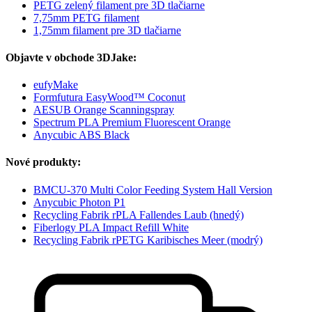
PETG zelený filament pre 3D tlačiarne
7,75mm PETG filament
1,75mm filament pre 3D tlačiarne
Objavte v obchode 3DJake:
eufyMake
Formfutura EasyWood™ Coconut
AESUB Orange Scanningspray
Spectrum PLA Premium Fluorescent Orange
Anycubic ABS Black
Nové produkty:
BMCU-370 Multi Color Feeding System Hall Version
Anycubic Photon P1
Recycling Fabrik rPLA Fallendes Laub (hnedý)
Fiberlogy PLA Impact Refill White
Recycling Fabrik rPETG Karibisches Meer (modrý)