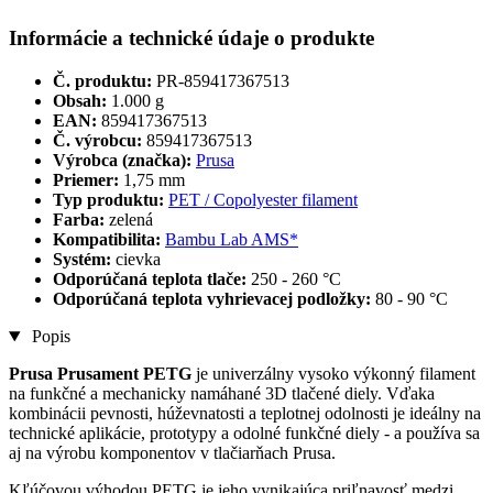
Informácie a technické údaje o produkte
Č. produktu:
PR-859417367513
Obsah:
1.000 g
EAN:
859417367513
Č. výrobcu:
859417367513
Výrobca (značka):
Prusa
Priemer:
1,75 mm
Typ produktu:
PET / Copolyester filament
Farba:
zelená
Kompatibilita:
Bambu Lab AMS*
Systém:
cievka
Odporúčaná teplota tlače:
250 - 260 °C
Odporúčaná teplota vyhrievacej podložky:
80 - 90 °C
Popis
Prusa Prusament PETG
je univerzálny vysoko výkonný filament
na funkčné a mechanicky namáhané 3D tlačené diely. Vďaka
kombinácii pevnosti, húževnatosti a teplotnej odolnosti je ideálny na
technické aplikácie, prototypy a odolné funkčné diely - a používa sa
aj na výrobu komponentov v tlačiarňach Prusa.
Kľúčovou výhodou PETG je jeho vynikajúca priľnavosť medzi