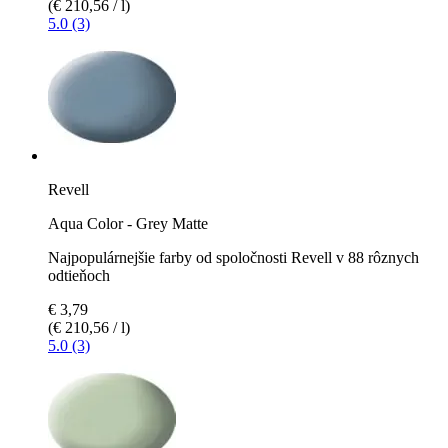
(€ 210,56 / l)
5.0 (3)
Revell
Aqua Color - Grey Matte
Najpopulárnejšie farby od spoločnosti Revell v 88 rôznych
odtieňoch
€ 3,79
(€ 210,56 / l)
5.0 (3)