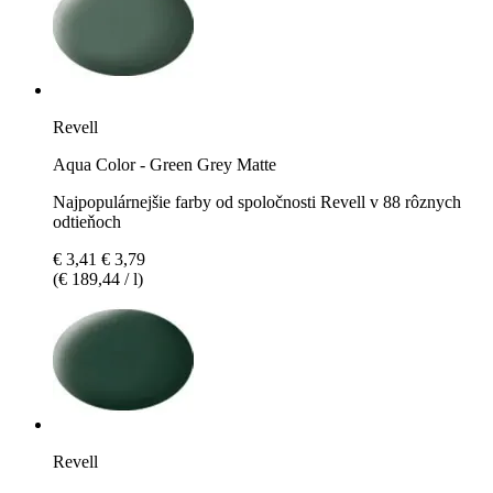
Revell
Aqua Color - Green Grey Matte
Najpopulárnejšie farby od spoločnosti Revell v 88 rôznych
odtieňoch
€ 3,41
€ 3,79
(€ 189,44 / l)
Revell