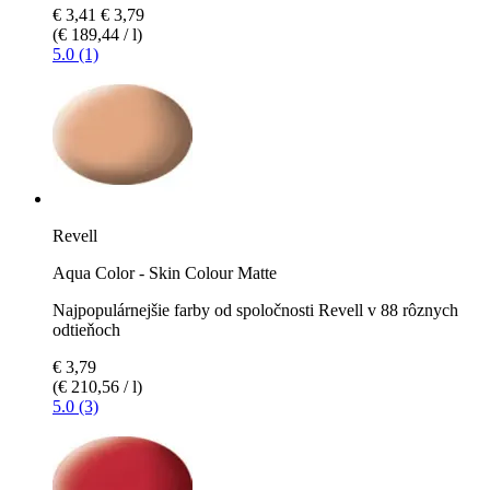
€ 3,41
€ 3,79
(€ 189,44 / l)
5.0 (1)
Revell
Aqua Color - Skin Colour Matte
Najpopulárnejšie farby od spoločnosti Revell v 88 rôznych
odtieňoch
€ 3,79
(€ 210,56 / l)
5.0 (3)