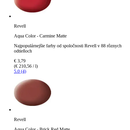
Revell
Aqua Color - Carmine Matte
Najpopulárnejšie farby od spoločnosti Revell v 88 rôznych
odtieňoch
€ 3,79
(€ 210,56 / l)
5.0 (4)
Revell
Aqua Color - Brick Red Matte