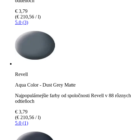
odtieňoch
€ 3,79
(€ 210,56 / l)
5.0 (3)
Revell
Aqua Color - Dust Grey Matte
Najpopulárnejšie farby od spoločnosti Revell v 88 rôznych
odtieňoch
€ 3,79
(€ 210,56 / l)
5.0 (1)