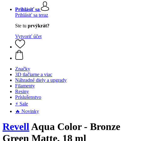
Prihlásiť sa
Prihlásiť sa teraz
Ste tu
prvýkrát?
Vytvoriť účet
Značky
3D tlačiarne a viac
Náhradné diely a upgrady
Filamenty
Resiny
Príslušenstvo
⚡ Sale
🔥 Novinky
Revell
Aqua Color - Bronze
Green Matte, 18 ml