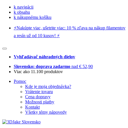
k navigácii
k obsahu
k nákupnému košíku
⚡️Nakúpte viac, ušetrite viac: 10 % zľava na nákup filamentov
a resín už od 10 kusov! ⚡️
Vyhľadávač náhradných dielov
Slovensko: doprava zadarmo
nad € 52,90
Viac ako 11.100 produktov
Pomoc
Kde je moja objednávka?
Vrátenie tovaru
Cena dopravy
Možnosti platby
Kontakt
Všetky témy nápovedy