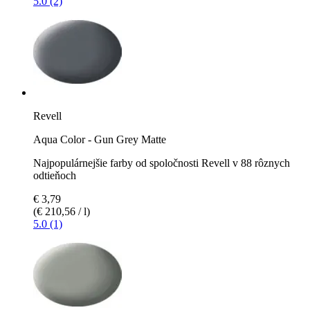
5.0 (2)
Revell
Aqua Color - Gun Grey Matte
Najpopulárnejšie farby od spoločnosti Revell v 88 rôznych
odtieňoch
€ 3,79
(€ 210,56 / l)
5.0 (1)