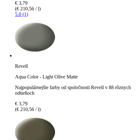
€ 3,79
(€ 210,56 / l)
5.0 (1)
Revell
Aqua Color - Light Olive Matte
Najpopulárnejšie farby od spoločnosti Revell v 88 rôznych
odtieňoch
€ 3,79
(€ 210,56 / l)