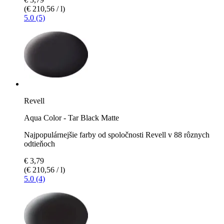
(€ 210,56 / l)
5.0 (5)
Revell
Aqua Color - Tar Black Matte
Najpopulárnejšie farby od spoločnosti Revell v 88 rôznych
odtieňoch
€ 3,79
(€ 210,56 / l)
5.0 (4)