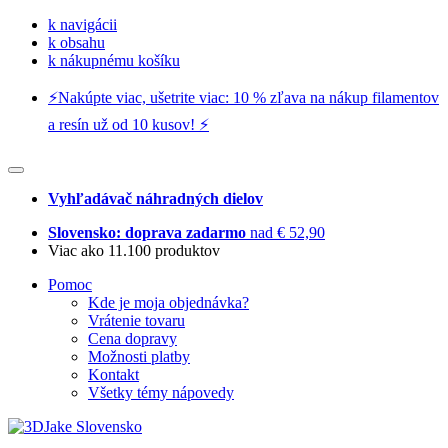
k navigácii
k obsahu
k nákupnému košíku
⚡️Nakúpte viac, ušetrite viac: 10 % zľava na nákup filamentov
a resín už od 10 kusov! ⚡️
Vyhľadávač náhradných dielov
Slovensko: doprava zadarmo
nad € 52,90
Viac ako 11.100 produktov
Pomoc
Kde je moja objednávka?
Vrátenie tovaru
Cena dopravy
Možnosti platby
Kontakt
Všetky témy nápovedy