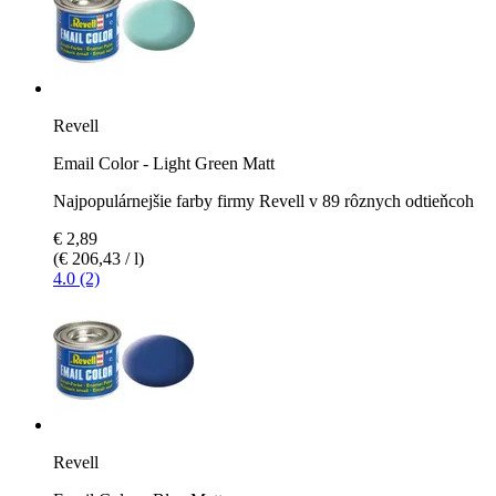
Revell
Email Color - Light Green Matt
Najpopulárnejšie farby firmy Revell v 89 rôznych odtieňcoh
€ 2,89
(€ 206,43 / l)
4.0 (2)
Revell