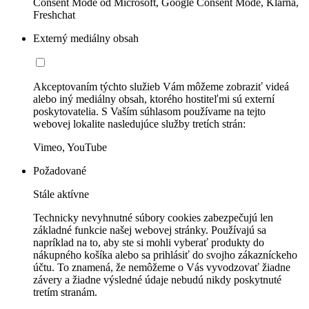
Consent Mode od Microsoft, Google Consent Mode, Klarna,
Freshchat
Externý mediálny obsah
Akceptovaním týchto služieb Vám môžeme zobraziť videá
alebo iný mediálny obsah, ktorého hostiteľmi sú externí
poskytovatelia. S Vaším súhlasom používame na tejto
webovej lokalite nasledujúce služby tretích strán:
Vimeo, YouTube
Požadované
Stále aktívne
Technicky nevyhnutné súbory cookies zabezpečujú len
základné funkcie našej webovej stránky. Používajú sa
napríklad na to, aby ste si mohli vyberať produkty do
nákupného košíka alebo sa prihlásiť do svojho zákazníckeho
účtu. To znamená, že nemôžeme o Vás vyvodzovať žiadne
závery a žiadne výsledné údaje nebudú nikdy poskytnuté
tretím stranám.