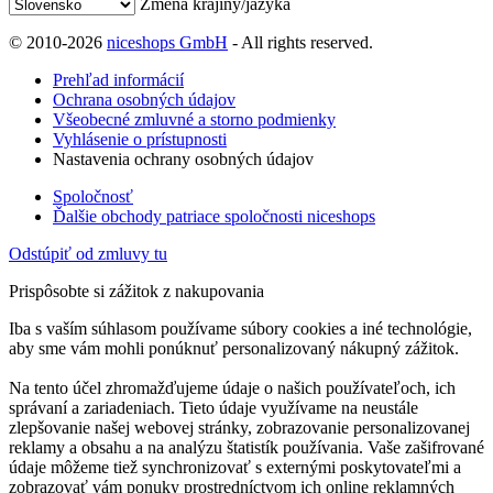
Zmena krajiny/jazyka
© 2010-2026
niceshops GmbH
- All rights reserved.
Prehľad informácií
Ochrana osobných údajov
Všeobecné zmluvné a storno podmienky
Vyhlásenie o prístupnosti
Nastavenia ochrany osobných údajov
Spoločnosť
Ďalšie obchody patriace spoločnosti niceshops
Odstúpiť od zmluvy tu
Prispôsobte si zážitok z nakupovania
Iba s vaším súhlasom používame súbory cookies a iné technológie,
aby sme vám mohli ponúknuť personalizovaný nákupný zážitok.
Na tento účel zhromažďujeme údaje o našich používateľoch, ich
správaní a zariadeniach. Tieto údaje využívame na neustále
zlepšovanie našej webovej stránky, zobrazovanie personalizovanej
reklamy a obsahu a na analýzu štatistík používania. Vaše zašifrované
údaje môžeme tiež synchronizovať s externými poskytovateľmi a
zobrazovať vám ponuky prostredníctvom ich online reklamných