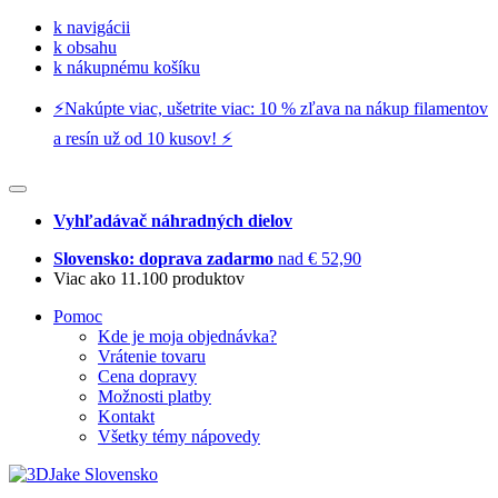
k navigácii
k obsahu
k nákupnému košíku
⚡️Nakúpte viac, ušetrite viac: 10 % zľava na nákup filamentov
a resín už od 10 kusov! ⚡️
Vyhľadávač náhradných dielov
Slovensko: doprava zadarmo
nad € 52,90
Viac ako 11.100 produktov
Pomoc
Kde je moja objednávka?
Vrátenie tovaru
Cena dopravy
Možnosti platby
Kontakt
Všetky témy nápovedy