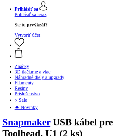
Prihlásiť sa
Prihlásiť sa teraz
Ste tu
prvýkrát?
Vytvoriť účet
Značky
3D tlačiarne a viac
Náhradné diely a upgrady
Filamenty
Resiny
Príslušenstvo
⚡ Sale
🔥 Novinky
Snapmaker
USB kábel pre
Toolhead, U1 (2 ks)