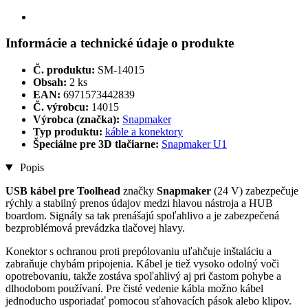
Informácie a technické údaje o produkte
Č. produktu:
SM-14015
Obsah:
2 ks
EAN:
6971573442839
Č. výrobcu:
14015
Výrobca (značka):
Snapmaker
Typ produktu:
káble a konektory
Špeciálne pre 3D tlačiarne:
Snapmaker U1
Popis
USB kábel pre Toolhead
značky
Snapmaker
(24 V) zabezpečuje
rýchly a stabilný prenos údajov medzi hlavou nástroja a HUB
boardom. Signály sa tak prenášajú spoľahlivo a je zabezpečená
bezproblémová prevádzka tlačovej hlavy.
Konektor s ochranou proti prepólovaniu uľahčuje inštaláciu a
zabraňuje chybám pripojenia. Kábel je tiež vysoko odolný voči
opotrebovaniu, takže zostáva spoľahlivý aj pri častom pohybe a
dlhodobom používaní. Pre čisté vedenie kábla možno kábel
jednoducho usporiadať pomocou sťahovacích pások alebo klipov.