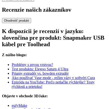
Recenzie našich zákazníkov
Ohodnotiť produkt
K dispozícii je recenzií v jazyku:
slovenčina pre produkt: Snapmaker USB
kábel pre Toolhead
Z nášho blogu:
Problémy s prvou vrstvou?
Test produktu: Elegoo Saturn 4 Ultra
Priamy extrudér vs. bowden extrudér
Ako používať Vase mode - režim vázy v softvéri Cura
Epizóda na YouTube: Prečo netlačíte rýchlejšie? Testy
rýchlosti a prietoku!
Objavte v obchode 3DJake:
eufyMake