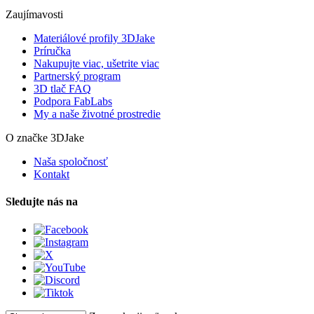
Zaujímavosti
Materiálové profily 3DJake
Príručka
Nakupujte viac, ušetrite viac
Partnerský program
3D tlač FAQ
Podpora FabLabs
My a naše životné prostredie
O značke 3DJake
Naša spoločnosť
Kontakt
Sledujte nás na