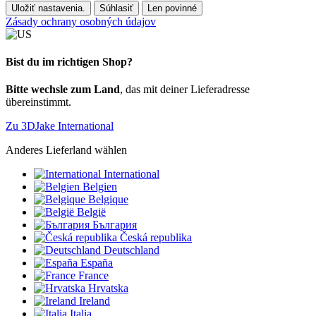
Uložiť nastavenia.
Súhlasiť
Len povinné
Zásady ochrany osobných údajov
Bist du im richtigen Shop?
Bitte wechsle zum Land
, das mit deiner Lieferadresse
übereinstimmt.
Zu 3DJake International
Anderes Lieferland wählen
International
Belgien
Belgique
België
България
Česká republika
Deutschland
España
France
Hrvatska
Ireland
Italia