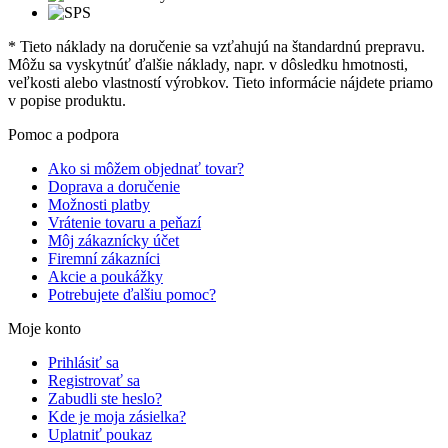
* Tieto náklady na doručenie sa vzťahujú na štandardnú prepravu.
Môžu sa vyskytnúť ďalšie náklady, napr. v dôsledku hmotnosti,
veľkosti alebo vlastností výrobkov. Tieto informácie nájdete priamo
v popise produktu.
Pomoc a podpora
Ako si môžem objednať tovar?
Doprava a doručenie
Možnosti platby
Vrátenie tovaru a peňazí
Môj zákaznícky účet
Firemní zákazníci
Akcie a poukážky
Potrebujete ďalšiu pomoc?
Moje konto
Prihlásiť sa
Registrovať sa
Zabudli ste heslo?
Kde je moja zásielka?
Uplatniť poukaz