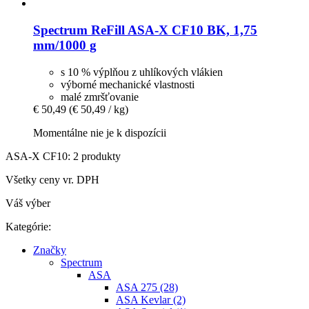
Spectrum
ReFill ASA-​X CF10 BK, 1,75
mm/1000 g
s 10 % výplňou z uhlíkových vlákien
výborné mechanické vlastnosti
malé zmršťovanie
€ 50,49
(€ 50,49 / kg)
Momentálne nie je k dispozícii
ASA-X CF10: 2 produkty
Všetky ceny vr. DPH
Váš výber
Kategórie:
Značky
Spectrum
ASA
ASA 275 (28)
ASA Kevlar (2)