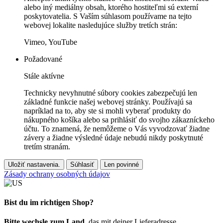
alebo iný mediálny obsah, ktorého hostiteľmi sú externí
poskytovatelia. S Vaším súhlasom používame na tejto
webovej lokalite nasledujúce služby tretích strán:
Vimeo, YouTube
Požadované
Stále aktívne
Technicky nevyhnutné súbory cookies zabezpečujú len
základné funkcie našej webovej stránky. Používajú sa
napríklad na to, aby ste si mohli vyberať produkty do
nákupného košíka alebo sa prihlásiť do svojho zákazníckeho
účtu. To znamená, že nemôžeme o Vás vyvodzovať žiadne
závery a žiadne výsledné údaje nebudú nikdy poskytnuté
tretím stranám.
Uložiť nastavenia.
Súhlasiť
Len povinné
Zásady ochrany osobných údajov
Bist du im richtigen Shop?
Bitte wechsle zum Land
, das mit deiner Lieferadresse