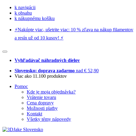
k navigácii
k obsahu
k nákupnému košíku
⚡️Nakúpte viac, ušetrite viac: 10 % zľava na nákup filamentov
a resín už od 10 kusov! ⚡️
Vyhľadávač náhradných dielov
Slovensko: doprava zadarmo
nad € 52,90
Viac ako 11.100 produktov
Pomoc
Kde je moja objednávka?
Vrátenie tovaru
Cena dopravy
Možnosti platby
Kontakt
Všetky témy nápovedy