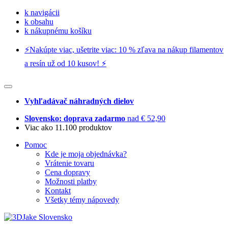
k navigácii
k obsahu
k nákupnému košíku
⚡️Nakúpte viac, ušetrite viac: 10 % zľava na nákup filamentov
a resín už od 10 kusov! ⚡️
Vyhľadávač náhradných dielov
Slovensko: doprava zadarmo
nad € 52,90
Viac ako 11.100 produktov
Pomoc
Kde je moja objednávka?
Vrátenie tovaru
Cena dopravy
Možnosti platby
Kontakt
Všetky témy nápovedy