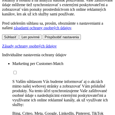
reklamy a obsahu a na analýzu štatistík používania. Vaše zašifrované
údaje môžeme tiež synchronizovať s externými poskytovateľmi a
zobrazovať vám ponuky prostredníctvom ich online reklamných
kanálov, len ak už ich služby sami používate.
Pred udelením súhlasu sa, prosím, oboznámte s nastaveniami a
našimi
zásadami ochrany osobných údajov
.
Súhlasiť
Len povinné
Prispôsobiť nastavenia
Zásady ochrany osobných údajov
Individuálne nastavenia ochrany údajov
Marketing per Customer-Match
S Vaším súhlasom Vás budeme informovať aj o akciách
mimo našej webovej stránky a zobrazovať Vám príslušné
produkty. Na tento účel synchronizujeme Vaše zašifrované
osobné údaje s nasledujúcimi externými poskytovateľmi a
využívame ich online reklamné kanály, ak už využívate ich
služby:
Bing, Criteo, Meta, Google, LinkedIn, Pinterest, TikTok