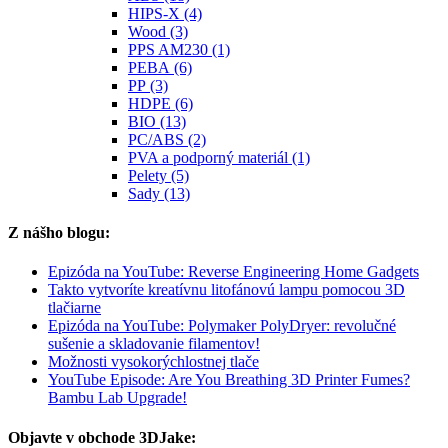
HIPS-X (4)
Wood (3)
PPS AM230 (1)
PEBA (6)
PP (3)
HDPE (6)
BIO (13)
PC/ABS (2)
PVA a podporný materiál (1)
Pelety (5)
Sady (13)
Z nášho blogu:
Epizóda na YouTube: Reverse Engineering Home Gadgets
Takto vytvoríte kreatívnu litofánovú lampu pomocou 3D
tlačiarne
Epizóda na YouTube: Polymaker PolyDryer: revolučné
sušenie a skladovanie filamentov!
Možnosti vysokorýchlostnej tlače
YouTube Episode: Are You Breathing 3D Printer Fumes?
Bambu Lab Upgrade!
Objavte v obchode 3DJake: