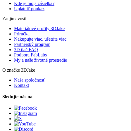
Kde je moja zásielka?
Uplatniť poukaz
Zaujímavosti
Materiálové profily 3DJake
Príručka
Nakupujte viac, ušetrite viac
Partnerský program
3D tlač FAQ
Podpora FabLabs
My a naše životné prostredie
O značke 3DJake
Naša spoločnosť
Kontakt
Sledujte nás na