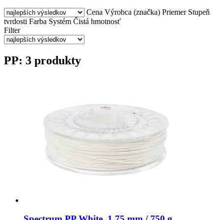
Cena
Výrobca (značka)
Priemer
Stupeň
tvrdosti
Farba
Systém
Čistá hmotnosť
Filter
PP: 3 produkty
Spectrum
PP White, 1,75 mm / 750 g