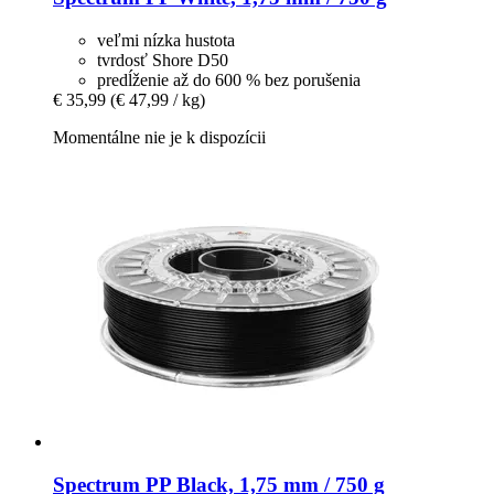
veľmi nízka hustota
tvrdosť Shore D50
predĺženie až do 600 % bez porušenia
€ 35,99
(€ 47,99 / kg)
Momentálne nie je k dispozícii
Spectrum
PP Black, 1,75 mm / 750 g