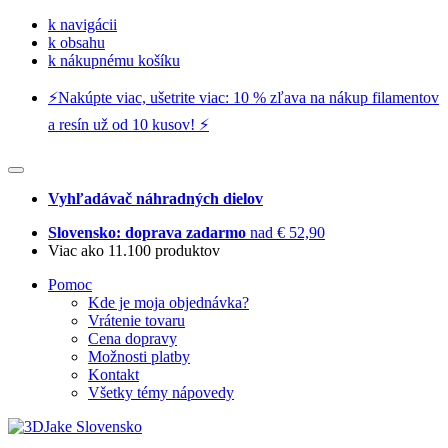
k navigácii
k obsahu
k nákupnému košíku
⚡️Nakúpte viac, ušetrite viac: 10 % zľava na nákup filamentov
a resín už od 10 kusov! ⚡️
Vyhľadávač náhradných dielov
Slovensko: doprava zadarmo
nad € 52,90
Viac ako 11.100 produktov
Pomoc
Kde je moja objednávka?
Vrátenie tovaru
Cena dopravy
Možnosti platby
Kontakt
Všetky témy nápovedy