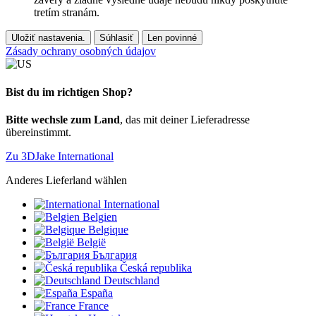
tretím stranám.
Uložiť nastavenia.
Súhlasiť
Len povinné
Zásady ochrany osobných údajov
Bist du im richtigen Shop?
Bitte wechsle zum Land
, das mit deiner Lieferadresse
übereinstimmt.
Zu 3DJake International
Anderes Lieferland wählen
International
Belgien
Belgique
België
България
Česká republika
Deutschland
España
France