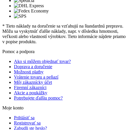
* Tieto náklady na doručenie sa vzťahujú na štandardnú prepravu.
Môžu sa vyskytnúť ďalšie náklady, napr. v dôsledku hmotnosti,
veľkosti alebo vlastností výrobkov. Tieto informácie nájdete priamo
v popise produktu.
Pomoc a podpora
Ako si môžem objednať tovar?
Doprava a doručenie
Možnosti platby
Vrátenie tovaru a peňazí
Môj zákaznícky účet
Firemní zákazníci
Akcie a poukážky
Potrebujete ďalšiu pomoc?
Moje konto
Prihlásiť sa
Registrovať sa
Zabudli ste heslo?