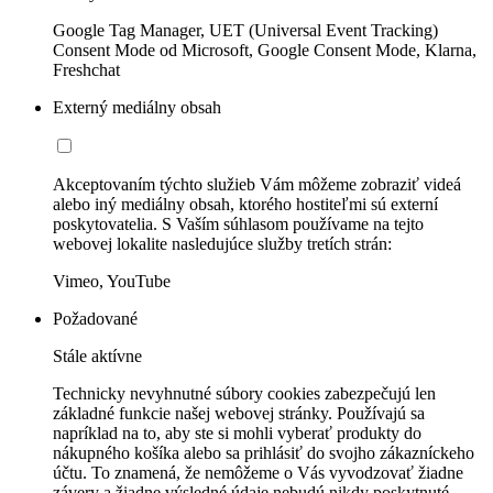
Google Tag Manager, UET (Universal Event Tracking)
Consent Mode od Microsoft, Google Consent Mode, Klarna,
Freshchat
Externý mediálny obsah
Akceptovaním týchto služieb Vám môžeme zobraziť videá
alebo iný mediálny obsah, ktorého hostiteľmi sú externí
poskytovatelia. S Vaším súhlasom používame na tejto
webovej lokalite nasledujúce služby tretích strán:
Vimeo, YouTube
Požadované
Stále aktívne
Technicky nevyhnutné súbory cookies zabezpečujú len
základné funkcie našej webovej stránky. Používajú sa
napríklad na to, aby ste si mohli vyberať produkty do
nákupného košíka alebo sa prihlásiť do svojho zákazníckeho
účtu. To znamená, že nemôžeme o Vás vyvodzovať žiadne
závery a žiadne výsledné údaje nebudú nikdy poskytnuté