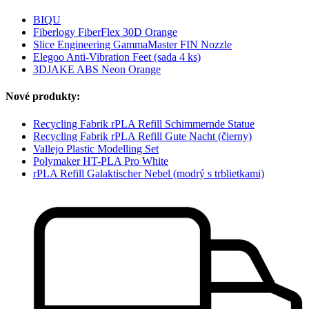
BIQU
Fiberlogy FiberFlex 30D Orange
Slice Engineering GammaMaster FIN Nozzle
Elegoo Anti-Vibration Feet (sada 4 ks)
3DJAKE ABS Neon Orange
Nové produkty:
Recycling Fabrik rPLA Refill Schimmernde Statue
Recycling Fabrik rPLA Refill Gute Nacht (čierny)
Vallejo Plastic Modelling Set
Polymaker HT-PLA Pro White
rPLA Refill Galaktischer Nebel (modrý s trblietkami)