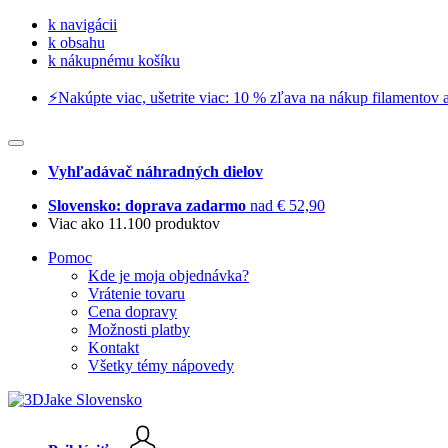
k navigácii
k obsahu
k nákupnému košíku
⚡️Nakúpte viac, ušetrite viac: 10 % zľava na nákup filamentov a
Vyhľadávač náhradných dielov
Slovensko: doprava zadarmo
nad € 52,90
Viac ako 11.100 produktov
Pomoc
Kde je moja objednávka?
Vrátenie tovaru
Cena dopravy
Možnosti platby
Kontakt
Všetky témy nápovedy