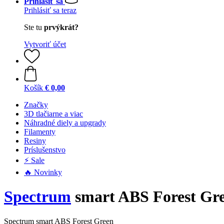
Prihlásiť sa
Prihlásiť sa teraz
Ste tu
prvýkrát?
Vytvoriť účet
Košík
€ 0,00
Značky
3D tlačiarne a viac
Náhradné diely a upgrady
Filamenty
Resiny
Príslušenstvo
⚡ Sale
🔥 Novinky
Spectrum
smart ABS Forest Gree
Spectrum smart ABS Forest Green