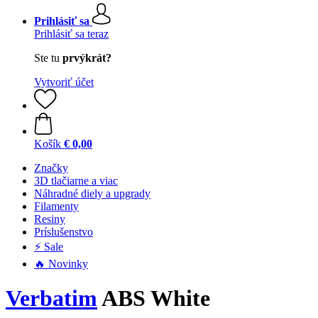
Prihlásiť sa
Prihlásiť sa teraz
Ste tu
prvýkrát?
Vytvoriť účet
Košík
€ 0,00
Značky
3D tlačiarne a viac
Náhradné diely a upgrady
Filamenty
Resiny
Príslušenstvo
⚡ Sale
🔥 Novinky
Verbatim
ABS White