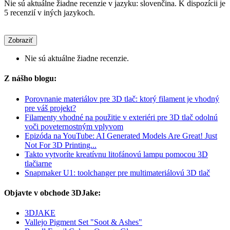
Nie sú aktuálne žiadne recenzie v jazyku: slovenčina. K dispozícii je
5 recenzií v iných jazykoch.
Zobraziť
Nie sú aktuálne žiadne recenzie.
Z nášho blogu:
Porovnanie materiálov pre 3D tlač: ktorý filament je vhodný
pre váš projekt?
Filamenty vhodné na použitie v exteriéri pre 3D tlač odolnú
voči poveternostným vplyvom
Epizóda na YouTube: AI Generated Models Are Great! Just
Not For 3D Printing...
Takto vytvoríte kreatívnu litofánovú lampu pomocou 3D
tlačiarne
Snapmaker U1: toolchanger pre multimateriálovú 3D tlač
Objavte v obchode 3DJake:
3DJAKE
Vallejo Pigment Set "Soot & Ashes"