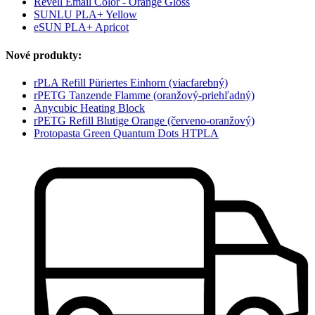
Revell Email Color - Orange Gloss
SUNLU PLA+ Yellow
eSUN PLA+ Apricot
Nové produkty:
rPLA Refill Püriertes Einhorn (viacfarebný)
rPETG Tanzende Flamme (oranžový-priehľadný)
Anycubic Heating Block
rPETG Refill Blutige Orange (červeno-oranžový)
Protopasta Green Quantum Dots HTPLA