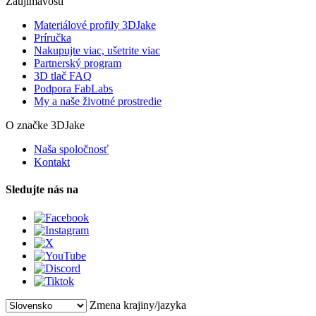
Zaujímavosti
Materiálové profily 3DJake
Príručka
Nakupujte viac, ušetrite viac
Partnerský program
3D tlač FAQ
Podpora FabLabs
My a naše životné prostredie
O značke 3DJake
Naša spoločnosť
Kontakt
Sledujte nás na
Zmena krajiny/jazyka