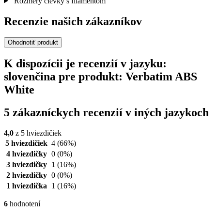
Rozmery cievky s filamentom
Recenzie našich zákazníkov
Ohodnotiť produkt
K dispozícii je recenzií v jazyku:
slovenčina pre produkt: Verbatim ABS
White
5 zákazníckych recenzií v iných jazykoch
4,0
z 5 hviezdičiek
5 hviezdičiek
4
(66%)
4 hviezdičky
0
(0%)
3 hviezdičky
1
(16%)
2 hviezdičky
0
(0%)
1 hviezdička
1
(16%)
6
hodnotení