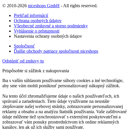
© 2010-2026
niceshops GmbH
- All rights reserved.
Prehľad informácií
Ochrana osobných údajov
Všeobecné zmluvné a storno podmienky
Vyhlásenie o prístupnosti
Nastavenia ochrany osobných údajov
Spoločnosť
Ďalšie obchody patriace spoločnosti niceshops
Odstúpiť od zmluvy tu
Prispôsobte si zážitok z nakupovania
Iba s vaším súhlasom používame súbory cookies a iné technológie,
aby sme vám mohli ponúknuť personalizovaný nákupný zážitok.
Na tento účel zhromažďujeme údaje o našich používateľoch, ich
správaní a zariadeniach. Tieto údaje využívame na neustále
zlepšovanie našej webovej stránky, zobrazovanie personalizovanej
reklamy a obsahu a na analýzu štatistík používania. Vaše zašifrované
údaje môžeme tiež synchronizovať s externými poskytovateľmi a
zobrazovať vám ponuky prostredníctvom ich online reklamných
kanálov, len ak už ich služby sami používate.