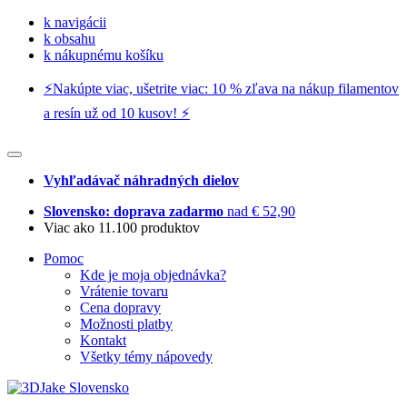
k navigácii
k obsahu
k nákupnému košíku
⚡️Nakúpte viac, ušetrite viac: 10 % zľava na nákup filamentov
a resín už od 10 kusov! ⚡️
Vyhľadávač náhradných dielov
Slovensko: doprava zadarmo
nad € 52,90
Viac ako 11.100 produktov
Pomoc
Kde je moja objednávka?
Vrátenie tovaru
Cena dopravy
Možnosti platby
Kontakt
Všetky témy nápovedy