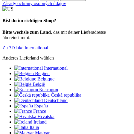
Zásady ochrany osobných údajov
Bist du im richtigen Shop?
Bitte wechsle zum Land
, das mit deiner Lieferadresse
übereinstimmt.
Zu 3DJake International
Anderes Lieferland wählen
International
Belgien
Belgique
België
България
Česká republika
Deutschland
España
France
Hrvatska
Ireland
Italia
Magyar