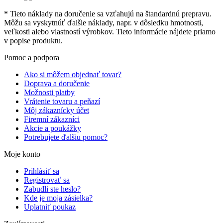
* Tieto náklady na doručenie sa vzťahujú na štandardnú prepravu.
Môžu sa vyskytnúť ďalšie náklady, napr. v dôsledku hmotnosti,
veľkosti alebo vlastností výrobkov. Tieto informácie nájdete priamo
v popise produktu.
Pomoc a podpora
Ako si môžem objednať tovar?
Doprava a doručenie
Možnosti platby
Vrátenie tovaru a peňazí
Môj zákaznícky účet
Firemní zákazníci
Akcie a poukážky
Potrebujete ďalšiu pomoc?
Moje konto
Prihlásiť sa
Registrovať sa
Zabudli ste heslo?
Kde je moja zásielka?
Uplatniť poukaz