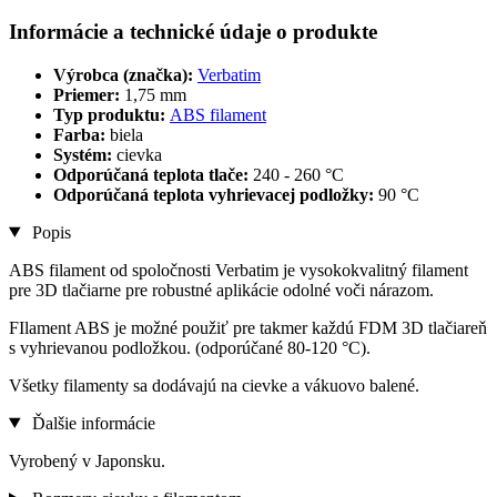
Informácie a technické údaje o produkte
Výrobca (značka):
Verbatim
Priemer:
1,75 mm
Typ produktu:
ABS filament
Farba:
biela
Systém:
cievka
Odporúčaná teplota tlače:
240 - 260 °C
Odporúčaná teplota vyhrievacej podložky:
90 °C
Popis
ABS filament od spoločnosti Verbatim je vysokokvalitný filament
pre 3D tlačiarne pre robustné aplikácie odolné voči nárazom.
FIlament ABS je možné použiť pre takmer každú FDM 3D tlačiareň
s vyhrievanou podložkou. (odporúčané 80-120 °C).
Všetky filamenty sa dodávajú na cievke a vákuovo balené.
Ďalšie informácie
Vyrobený v Japonsku.