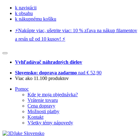
k navigácii
k obsahu
k nákupnému košíku
⚡️Nakúpte viac, ušetrite viac: 10 % zľava na nákup filamentov
a resín už od 10 kusov! ⚡️
Vyhľadávač náhradných dielov
Slovensko: doprava zadarmo
nad € 52,90
Viac ako 11.100 produktov
Pomoc
Kde je moja objednávka?
Vrátenie tovaru
Cena dopravy
Možnosti platby
Kontakt
Všetky témy nápovedy