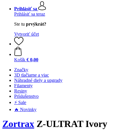
Prihlásiť sa
Prihlásiť sa teraz
Ste tu
prvýkrát?
Vytvoriť účet
Košík
€ 0,00
Značky
3D tlačiarne a viac
Náhradné diely a upgrady
Filamenty
Resiny
Príslušenstvo
⚡ Sale
🔥 Novinky
Zortrax
Z-ULTRAT Ivory