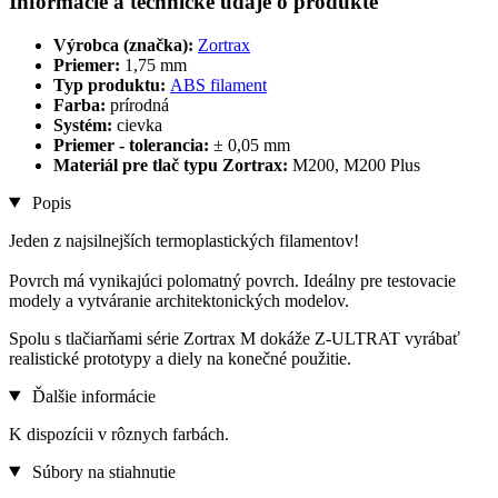
Informácie a technické údaje o produkte
Výrobca (značka):
Zortrax
Priemer:
1,75 mm
Typ produktu:
ABS filament
Farba:
prírodná
Systém:
cievka
Priemer - tolerancia:
± 0,05 mm
Materiál pre tlač typu Zortrax:
M200, M200 Plus
Popis
Jeden z najsilnejších termoplastických filamentov!
Povrch má vynikajúci polomatný povrch. Ideálny pre testovacie
modely a vytváranie architektonických modelov.
Spolu s tlačiarňami série Zortrax M dokáže Z-ULTRAT vyrábať
realistické prototypy a diely na konečné použitie.
Ďalšie informácie
K dispozícii v rôznych farbách.
Súbory na stiahnutie