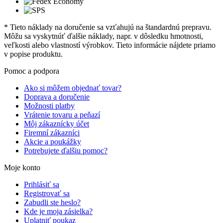
* Tieto náklady na doručenie sa vzťahujú na štandardnú prepravu.
Môžu sa vyskytnúť ďalšie náklady, napr. v dôsledku hmotnosti,
veľkosti alebo vlastností výrobkov. Tieto informácie nájdete priamo
v popise produktu.
Pomoc a podpora
Ako si môžem objednať tovar?
Doprava a doručenie
Možnosti platby
Vrátenie tovaru a peňazí
Môj zákaznícky účet
Firemní zákazníci
Akcie a poukážky
Potrebujete ďalšiu pomoc?
Moje konto
Prihlásiť sa
Registrovať sa
Zabudli ste heslo?
Kde je moja zásielka?
Uplatniť poukaz