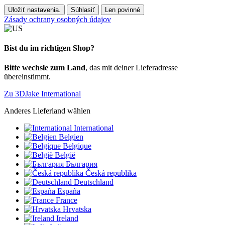
Uložiť nastavenia.
Súhlasiť
Len povinné
Zásady ochrany osobných údajov
Bist du im richtigen Shop?
Bitte wechsle zum Land
, das mit deiner Lieferadresse
übereinstimmt.
Zu 3DJake International
Anderes Lieferland wählen
International
Belgien
Belgique
België
България
Česká republika
Deutschland
España
France
Hrvatska
Ireland