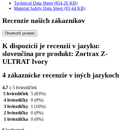
Technical Data Sheet
(854,26 KB)
Material Safety Data Sheet
(93,44 KB)
Recenzie našich zákazníkov
Ohodnotiť produkt
K dispozícii je recenzií v jazyku:
slovenčina pre produkt: Zortrax Z-
ULTRAT Ivory
4 zákaznícke recenzie v iných jazykoch
4,7
z 5 hviezdičiek
5 hviezdičiek
5
(83%)
4 hviezdičky
0
(0%)
3 hviezdičky
1
(16%)
2 hviezdičky
0
(0%)
1 hviezdička
0
(0%)
6
hodnotení