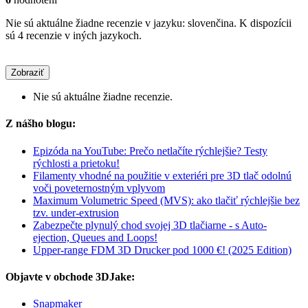
Nie sú aktuálne žiadne recenzie v jazyku: slovenčina. K dispozícii
sú 4 recenzie v iných jazykoch.
Zobraziť
Nie sú aktuálne žiadne recenzie.
Z nášho blogu:
Epizóda na YouTube: Prečo netlačíte rýchlejšie? Testy
rýchlosti a prietoku!
Filamenty vhodné na použitie v exteriéri pre 3D tlač odolnú
voči poveternostným vplyvom
Maximum Volumetric Speed (MVS): ako tlačiť rýchlejšie bez
tzv. under-extrusion
Zabezpečte plynulý chod svojej 3D tlačiarne - s Auto-
ejection, Queues and Loops!
Upper-range FDM 3D Drucker pod 1000 €! (2025 Edition)
Objavte v obchode 3DJake:
Snapmaker