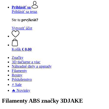
Prihlásiť sa
Prihlásiť sa teraz
Ste tu
prvýkrát?
Vytvoriť účet
Košík
€ 0,00
Značky
3D tlačiarne a viac
Náhradné diely a upgrady
Filamenty
Resiny
Príslušenstvo
⚡ Sale
🔥 Novinky
Filamenty ABS značky 3DJAKE