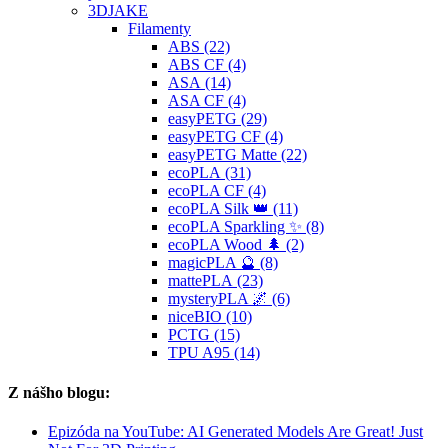
3DJAKE
Filamenty
ABS (22)
ABS CF (4)
ASA (14)
ASA CF (4)
easyPETG (29)
easyPETG CF (4)
easyPETG Matte (22)
ecoPLA (31)
ecoPLA CF (4)
ecoPLA Silk 👑 (11)
ecoPLA Sparkling ✨ (8)
ecoPLA Wood 🌲 (2)
magicPLA 🔮 (8)
mattePLA (23)
mysteryPLA 🌌 (6)
niceBIO (10)
PCTG (15)
TPU A95 (14)
Z nášho blogu:
Epizóda na YouTube: AI Generated Models Are Great! Just