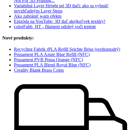
Not For 3D Printing...
Variabilná Layer Height pri 3D tlači: ako sa vyhnúť
nevzhľadným Layer Steps
Ako zabrániť warp efektu
Epizóda na YouTube: 3D tlač akejkoľvek textúry!
colorFabb_HT - filament odolný voči teplote
Nové produkty:
Recycling Fabrik rPLA Refill Seichte Brise (svetlomodrý)
Prusament PLA Azure Blue Refill (NFC)
Prusament PVB Prusa Orange (NFC)
Prusament PLA Blend Royal Blue (NFC)
Creality Blank Brass Coins