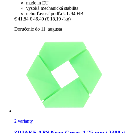
made in EU
vysoká mechanická stabilita
nehorľavosť podľa UL 94 HB
€ 41,84
€ 46,49
(€ 18,19 / kg)
Doručenie do 11. augusta
2 varianty
3DJAKE
ABS Neon Green, 1,75 mm / 2300 g