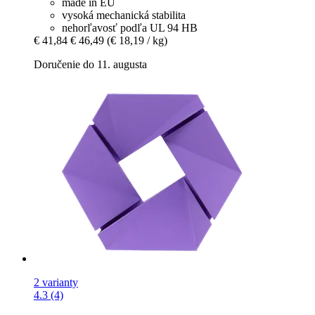
made in EU
vysoká mechanická stabilita
nehorľavosť podľa UL 94 HB
€ 41,84
€ 46,49
(€ 18,19 / kg)
Doručenie do 11. augusta
2 varianty
4.3 (4)