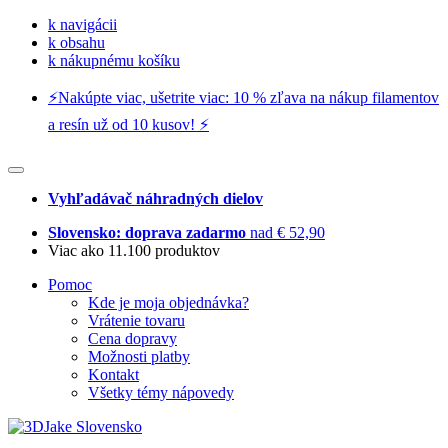
k navigácii
k obsahu
k nákupnému košíku
⚡️Nakúpte viac, ušetrite viac: 10 % zľava na nákup filamentov
a resín už od 10 kusov! ⚡️
Vyhľadávač náhradných dielov
Slovensko: doprava zadarmo
nad € 52,90
Viac ako 11.100 produktov
Pomoc
Kde je moja objednávka?
Vrátenie tovaru
Cena dopravy
Možnosti platby
Kontakt
Všetky témy nápovedy