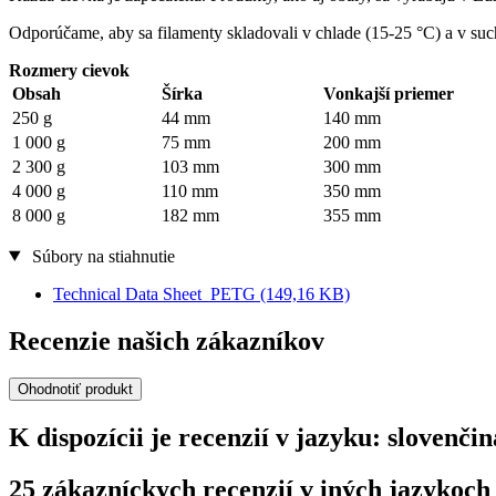
Odporúčame, aby sa filamenty skladovali v chlade (15-25 °C) a v suc
Rozmery cievok
Obsah
Šírka
Vonkajší priemer
250 g
44 mm
140 mm
1 000 g
75 mm
200 mm
2 300 g
103 mm
300 mm
4 000 g
110 mm
350 mm
8 000 g
182 mm
355 mm
Súbory na stiahnutie
Technical Data Sheet_PETG
(149,16 KB)
Recenzie našich zákazníkov
Ohodnotiť produkt
K dispozícii je recenzií v jazyku: sloven
25 zákazníckych recenzií v iných jazykoch