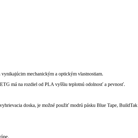
m vynikajúcim mechanickým a optickým vlastnostiam.
PETG má na rozdiel od PLA vyššiu teplotnú odolnosť a pevnosť.
 vyhrievacia doska, je možné použiť modrú pásku Blue Tape, BuildTak 
rópe.