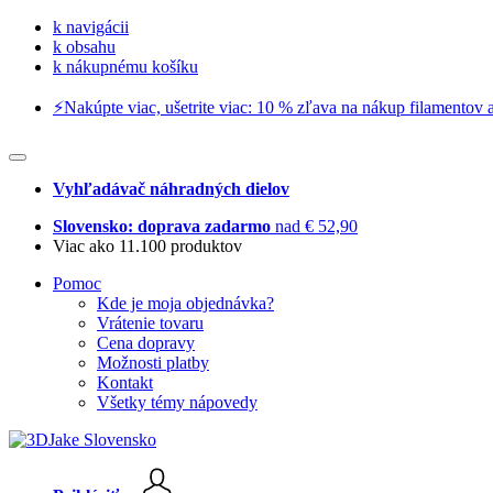
k navigácii
k obsahu
k nákupnému košíku
⚡️Nakúpte viac, ušetrite viac: 10 % zľava na nákup filamentov a
Vyhľadávač náhradných dielov
Slovensko: doprava zadarmo
nad € 52,90
Viac ako 11.100 produktov
Pomoc
Kde je moja objednávka?
Vrátenie tovaru
Cena dopravy
Možnosti platby
Kontakt
Všetky témy nápovedy