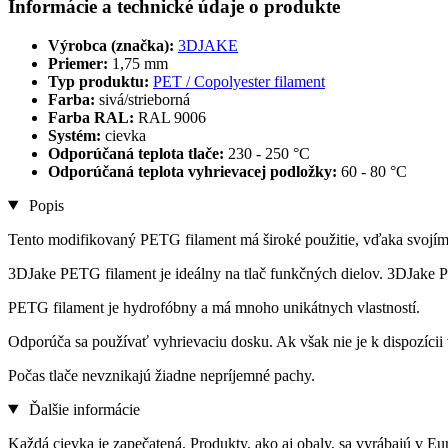
Informácie a technické údaje o produkte
Výrobca (značka):
3DJAKE
Priemer:
1,75 mm
Typ produktu:
PET / Copolyester filament
Farba:
sivá/strieborná
Farba RAL:
RAL 9006
Systém:
cievka
Odporúčaná teplota tlače:
230 - 250 °C
Odporúčaná teplota vyhrievacej podložky:
60 - 80 °C
Popis
Tento modifikovaný PETG filament má široké použitie, vďaka svojí
3DJake PETG filament je ideálny na tlač funkčných dielov. 3DJake 
PETG filament je hydrofóbny a má mnoho unikátnych vlastností.
Odporúča sa používať vyhrievaciu dosku. Ak však nie je k dispozícii
Počas tlače nevznikajú žiadne nepríjemné pachy.
Ďalšie informácie
Každá cievka je zapečatená. Produkty, ako aj obaly, sa vyrábajú v Eu