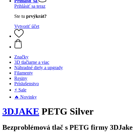
Prihlásiť sa
Prihlásiť sa teraz
Ste tu
prvýkrát?
Vytvoriť účet
Značky
3D tlačiarne a viac
Náhradné diely a upgrady
Filamenty
Resiny
Príslušenstvo
⚡ Sale
🔥 Novinky
3DJAKE
PETG Silver
Bezproblémová tlač s PETG firmy 3DJake v