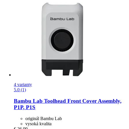
4 varianty
5.0 (1)
Bambu Lab
Toolhead Front Cover Assembly,
P1P, P1S
originál Bambu Lab
vysoká kvalita
€ 26,99