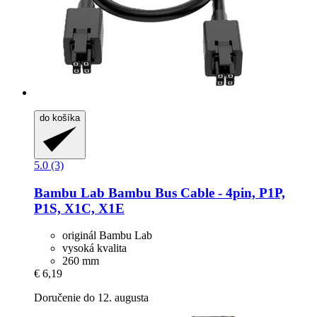
do košíka
5.0 (3)
Bambu Lab
Bambu Bus Cable -​ 4pin, P1P,
P1S, X1C, X1E
originál Bambu Lab
vysoká kvalita
260 mm
€ 6,19
Doručenie do 12. augusta