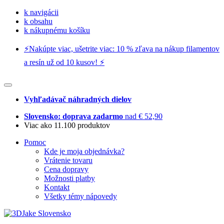
k navigácii
k obsahu
k nákupnému košíku
⚡️Nakúpte viac, ušetrite viac: 10 % zľava na nákup filamentov
a resín už od 10 kusov! ⚡️
Vyhľadávač náhradných dielov
Slovensko: doprava zadarmo
nad € 52,90
Viac ako 11.100 produktov
Pomoc
Kde je moja objednávka?
Vrátenie tovaru
Cena dopravy
Možnosti platby
Kontakt
Všetky témy nápovedy