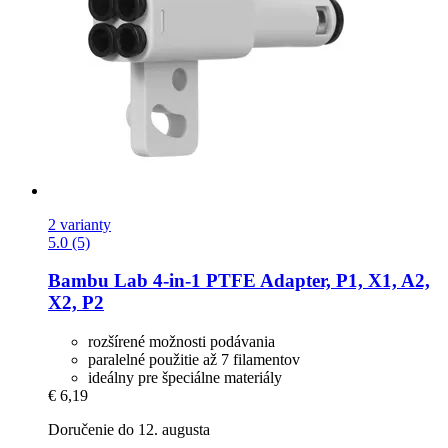
2 varianty
5.0 (5)
Bambu Lab
4-​in-​1 PTFE Adapter, P1, X1, A2,
X2, P2
rozšírené možnosti podávania
paralelné použitie až 7 filamentov
ideálny pre špeciálne materiály
€ 6,19
Doručenie do 12. augusta