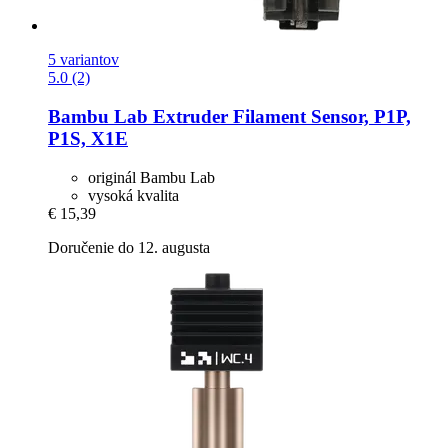
5 variantov
5.0 (2)
Bambu Lab
Extruder Filament Sensor, P1P,
P1S, X1E
originál Bambu Lab
vysoká kvalita
€ 15,39
Doručenie do 12. augusta