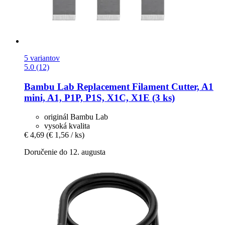
5 variantov
5.0 (12)
Bambu Lab
Replacement Filament Cutter, A1
mini, A1, P1P, P1S, X1C, X1E (3 ks)
originál Bambu Lab
vysoká kvalita
€ 4,69
(€ 1,56 / ks)
Doručenie do 12. augusta