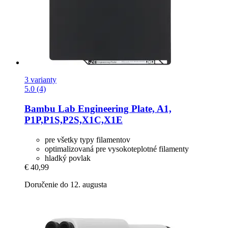
3 varianty
5.0 (4)
Bambu Lab
Engineering Plate, A1,
P1P,P1S,P2S,X1C,X1E
pre všetky typy filamentov
optimalizovaná pre vysokoteplotné filamenty
hladký povlak
€ 40,99
Doručenie do 12. augusta