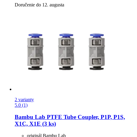
Doručenie do 12. augusta
2 varianty
5.0 (1)
Bambu Lab
PTFE Tube Coupler, P1P, P1S,
X1C, X1E (3 ks)
originál Bambu Lab