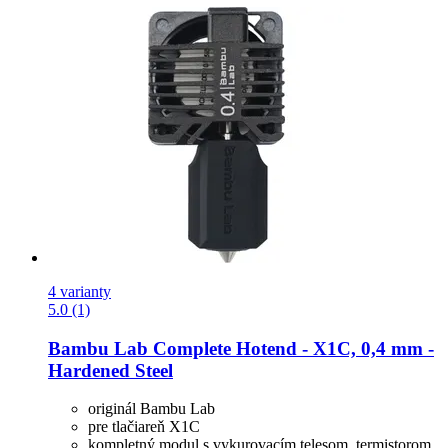
4 varianty
5.0 (1)
Bambu Lab
Complete Hotend -​ X1C, 0,4 mm -​
Hardened Steel
originál Bambu Lab
pre tlačiareň X1C
kompletný modul s vykurovacím telesom, termistorom