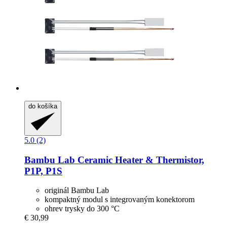
do košíka
5.0 (2)
Bambu Lab
Ceramic Heater & Thermistor,
P1P, P1S
originál Bambu Lab
kompaktný modul s integrovaným konektorom
ohrev trysky do 300 °C
€ 30,99