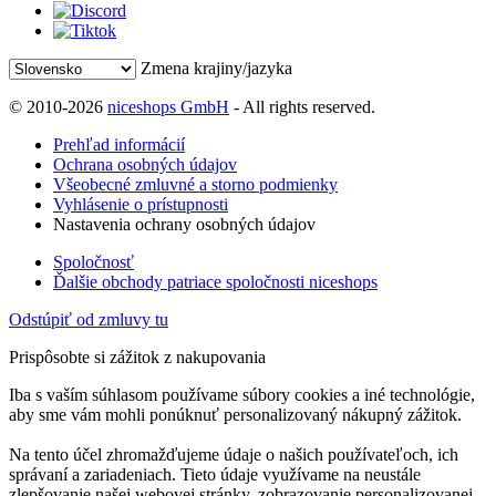
Zmena krajiny/jazyka
© 2010-2026
niceshops GmbH
- All rights reserved.
Prehľad informácií
Ochrana osobných údajov
Všeobecné zmluvné a storno podmienky
Vyhlásenie o prístupnosti
Nastavenia ochrany osobných údajov
Spoločnosť
Ďalšie obchody patriace spoločnosti niceshops
Odstúpiť od zmluvy tu
Prispôsobte si zážitok z nakupovania
Iba s vaším súhlasom používame súbory cookies a iné technológie,
aby sme vám mohli ponúknuť personalizovaný nákupný zážitok.
Na tento účel zhromažďujeme údaje o našich používateľoch, ich
správaní a zariadeniach. Tieto údaje využívame na neustále
zlepšovanie našej webovej stránky, zobrazovanie personalizovanej