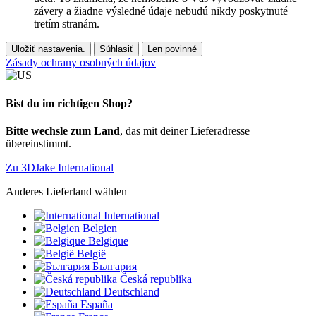
závery a žiadne výsledné údaje nebudú nikdy poskytnuté
tretím stranám.
Uložiť nastavenia.
Súhlasiť
Len povinné
Zásady ochrany osobných údajov
Bist du im richtigen Shop?
Bitte wechsle zum Land
, das mit deiner Lieferadresse
übereinstimmt.
Zu 3DJake International
Anderes Lieferland wählen
International
Belgien
Belgique
België
България
Česká republika
Deutschland
España