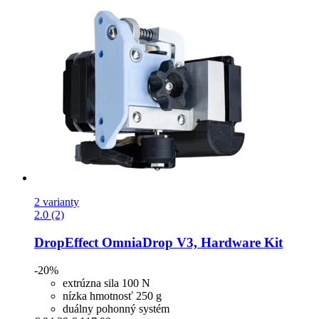
2 varianty
2.0 (2)
DropEffect
OmniaDrop V3, Hardware Kit
-20%
extrúzna sila 100 N
nízka hmotnosť 250 g
duálny pohonný systém