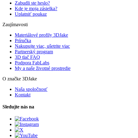
Zabudli ste heslo?
Kde je moja zásielka?
Uplatniť poukaz
Zaujímavosti
Materiálové profily 3DJake
Príručka
Nakupujte viac, ušetrite viac
Partnerský program
3D tlač FAQ
Podpora FabLabs
My a naše životné prostredie
O značke 3DJake
Naša spoločnosť
Kontakt
Sledujte nás na