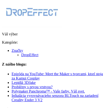
Váš výber
Kategórie:
Značky
DropEffect
Z nášho blogu:
Epizóda na YouTube: Meet the Maker s tvorcami, ktorí stoja
za Kamui Cosplay
Lepidlá 3DJake
Problémy s prvou vrstvou?
Polymaker Panchroma™ - Vaše farby. Váš svet.
Inštalácia vyrovnávacieho senzora BLTouch na zariadení
Creality Ender 3 V2