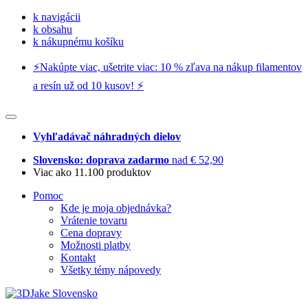
k navigácii
k obsahu
k nákupnému košíku
⚡️Nakúpte viac, ušetrite viac: 10 % zľava na nákup filamentov
a resín už od 10 kusov! ⚡️
Vyhľadávač náhradných dielov
Slovensko: doprava zadarmo
nad € 52,90
Viac ako 11.100 produktov
Pomoc
Kde je moja objednávka?
Vrátenie tovaru
Cena dopravy
Možnosti platby
Kontakt
Všetky témy nápovedy