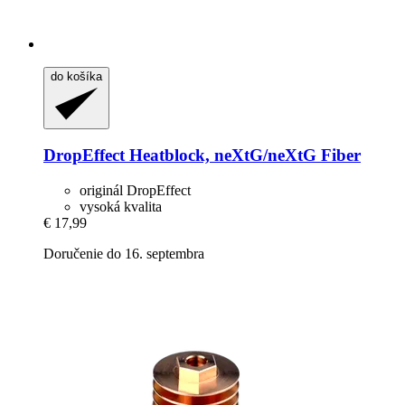
do košíka
DropEffect
Heatblock, neXtG/neXtG Fiber
originál DropEffect
vysoká kvalita
€ 17,99
Doručenie do 16. septembra