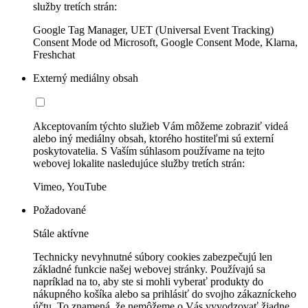
služby tretích strán:
Google Tag Manager, UET (Universal Event Tracking)
Consent Mode od Microsoft, Google Consent Mode, Klarna,
Freshchat
Externý mediálny obsah
Akceptovaním týchto služieb Vám môžeme zobraziť videá
alebo iný mediálny obsah, ktorého hostiteľmi sú externí
poskytovatelia. S Vaším súhlasom používame na tejto
webovej lokalite nasledujúce služby tretích strán:
Vimeo, YouTube
Požadované
Stále aktívne
Technicky nevyhnutné súbory cookies zabezpečujú len
základné funkcie našej webovej stránky. Používajú sa
napríklad na to, aby ste si mohli vyberať produkty do
nákupného košíka alebo sa prihlásiť do svojho zákazníckeho
účtu. To znamená, že nemôžeme o Vás vyvodzovať žiadne