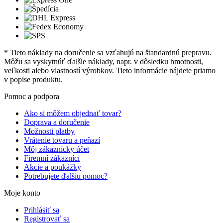
* Tieto náklady na doručenie sa vzťahujú na štandardnú prepravu.
Môžu sa vyskytnúť ďalšie náklady, napr. v dôsledku hmotnosti,
veľkosti alebo vlastností výrobkov. Tieto informácie nájdete priamo
v popise produktu.
Pomoc a podpora
Ako si môžem objednať tovar?
Doprava a doručenie
Možnosti platby
Vrátenie tovaru a peňazí
Môj zákaznícky účet
Firemní zákazníci
Akcie a poukážky
Potrebujete ďalšiu pomoc?
Moje konto
Prihlásiť sa
Registrovať sa