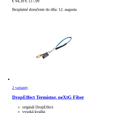
€ 94,39
€ 117,99
Bezplatné doručenie do dňa: 12. augusta
2 varianty
DropEffect
Termistor, neXtG Fiber
originál DropEffect
vysoká kvalita