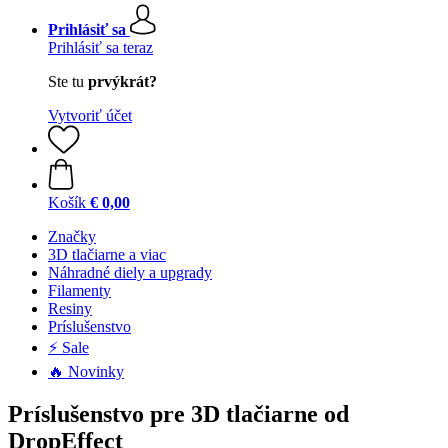
Prihlásiť sa
Prihlásiť sa teraz
Ste tu
prvýkrát?
Vytvoriť účet
Košík
€ 0,00
Značky
3D tlačiarne a viac
Náhradné diely a upgrady
Filamenty
Resiny
Príslušenstvo
⚡ Sale
🔥 Novinky
Príslušenstvo pre 3D tlačiarne od
DropEffect