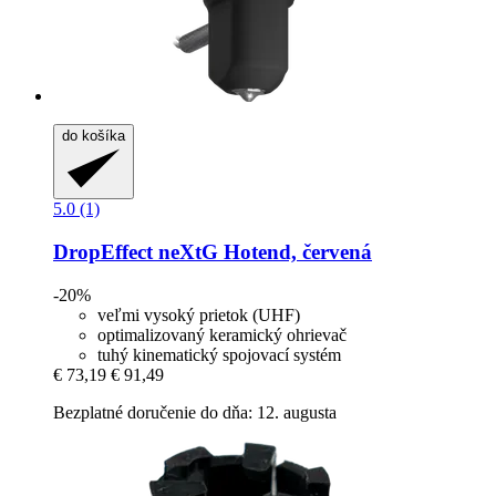
do košíka
5.0 (1)
DropEffect
neXtG Hotend, červená
-20%
veľmi vysoký prietok (UHF)
optimalizovaný keramický ohrievač
tuhý kinematický spojovací systém
€ 73,19
€ 91,49
Bezplatné doručenie do dňa: 12. augusta