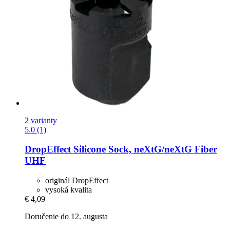
2 varianty
5.0 (1)
DropEffect
Silicone Sock, neXtG/neXtG Fiber
UHF
originál DropEffect
vysoká kvalita
€ 4,09
Doručenie do 12. augusta