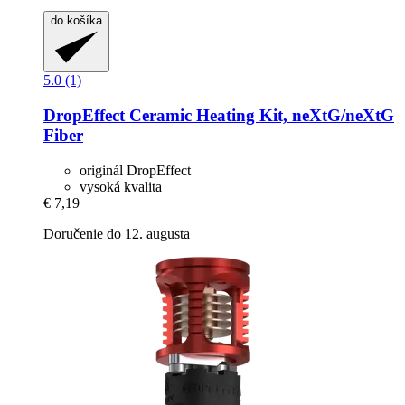
do košíka
5.0 (1)
DropEffect
Ceramic Heating Kit, neXtG/neXtG
Fiber
originál DropEffect
vysoká kvalita
€ 7,19
Doručenie do 12. augusta